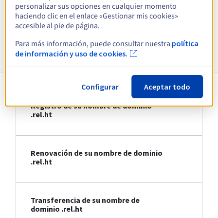
personalizar sus opciones en cualquier momento
haciendo clic en el enlace «Gestionar mis cookies»
Ver todas las extensiones
accesible al pie de página.
Para más información, puede consultar nuestra
política
Información sobre .rel.ht
de información y uso de cookies.
Configurar
Aceptar todo
Registro de su nombre de dominio
.rel.ht
Renovación de su nombre de dominio
.rel.ht
Transferencia de su nombre de
dominio .rel.ht