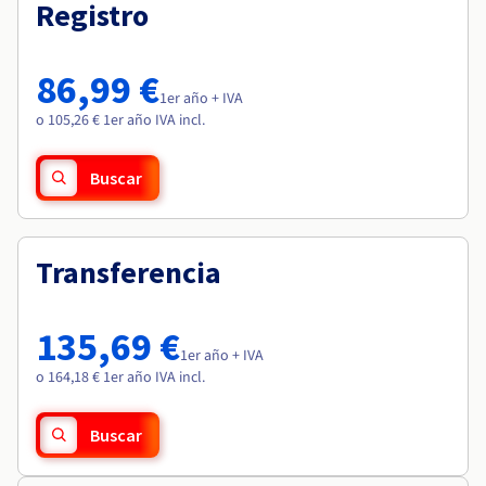
Documentación
Documentación
Registro
Roadmap & Changelog
Precios
Roadmap & Changelog
Roadmap & Changelog
Observabilidad
Disponibilidad por regiones
Documentación
86,99 €
Roadmap & Changelog
1er año + IVA
Roadmap y Changelog
o 105,26 € 1er año IVA incl.
Buscar
Transferencia
135,69 €
1er año + IVA
o 164,18 € 1er año IVA incl.
Buscar