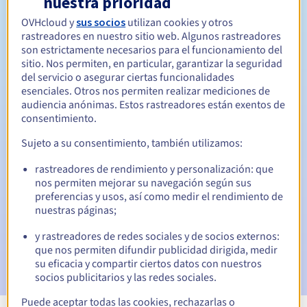
nuestra prioridad
OVHcloud y
sus socios
utilizan cookies y otros
Entre 1 y 5 años
Período de renovación
rastreadores en nuestro sitio web. Algunos rastreadores
son estrictamente necesarios para el funcionamiento del
sitio. Nos permiten, en particular, garantizar la seguridad
del servicio o asegurar ciertas funcionalidades
30 días
Período de redención
esenciales. Otros nos permiten realizar mediciones de
audiencia anónimas. Estos rastreadores están exentos de
consentimiento.
Notificaciones automáticas:
Sujeto a su consentimiento, también utilizamos:
Emails de aviso:
60, 30, 15, 7 y 3 días antes de la fecha de
rastreadores de rendimiento y personalización: que
vencimiento
nos permiten mejorar su navegación según sus
preferencias y usos, así como medir el rendimiento de
Email el día del vencimiento
para notificar la suspensión
nuestras páginas;
del nombre de dominio
y rastreadores de redes sociales y de socios externos:
Email tras el periodo de gracia de redención
para
que nos permiten difundir publicidad dirigida, medir
notificar la eliminación del nombre de dominio
su eficacia y compartir ciertos datos con nuestros
socios publicitarios y las redes sociales.
Puede aceptar todas las cookies, rechazarlas o