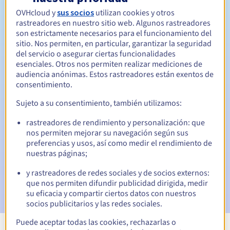
Entre 1 y 10 años
Período de renovación
OVHcloud y
sus socios
utilizan cookies y otros
rastreadores en nuestro sitio web. Algunos rastreadores
son estrictamente necesarios para el funcionamiento del
sitio. Nos permiten, en particular, garantizar la seguridad
Período de redención
del servicio o asegurar ciertas funcionalidades
esenciales. Otros nos permiten realizar mediciones de
audiencia anónimas. Estos rastreadores están exentos de
consentimiento.
Notificaciones automáticas:
Sujeto a su consentimiento, también utilizamos:
Emails de aviso:
60, 30, 15, 7 y 3 días antes de la fecha de
vencimiento
rastreadores de rendimiento y personalización: que
nos permiten mejorar su navegación según sus
preferencias y usos, así como medir el rendimiento de
Email el día del vencimiento
para notificar la suspensión
del nombre de dominio
nuestras páginas;
y rastreadores de redes sociales y de socios externos:
Email tras el periodo de gracia de redención
para
que nos permiten difundir publicidad dirigida, medir
notificar la eliminación del nombre de dominio
su eficacia y compartir ciertos datos con nuestros
socios publicitarios y las redes sociales.
Puede aceptar todas las cookies, rechazarlas o