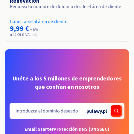
Renovación
Renueva tu nombre de dominio desde el área de cliente
Conectarse al área de cliente
9,99 €
+ IVA
o 12,09 € IVA incl.
Unéte a los 5 millones de emprendedores
que confían en nosotros
.
pulawy.pl
Email Starter
Protección DNS (DNSSEC)