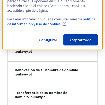
personalizar sus opciones en cualquier momento
Ver todas las extensiones
haciendo clic en el enlace «Gestionar mis cookies»
accesible al pie de página.
Información sobre .pulawy.pl
Para más información, puede consultar nuestra
política
de información y uso de cookies.
Configurar
Aceptar todo
Registro de su nombre de dominio
.pulawy.pl
Renovación de su nombre de dominio
.pulawy.pl
Transferencia de su nombre de
dominio .pulawy.pl