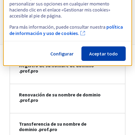
personalizar sus opciones en cualquier momento
haciendo clic en el enlace «Gestionar mis cookies»
Ver todas las extensiones
accesible al pie de página.
Para más información, puede consultar nuestra
política
Información sobre .prof.pro
de información y uso de cookies.
Configurar
Aceptar todo
Registro de su nombre de dominio
.prof.pro
Renovación de su nombre de dominio
.prof.pro
Transferencia de su nombre de
dominio .prof.pro