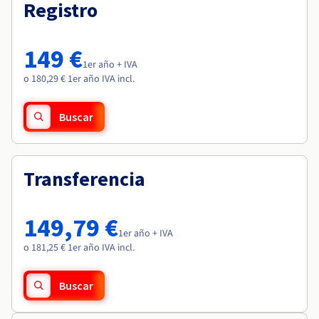
Documentación
Documentación
Registro
Roadmap & Changelog
Precios
Roadmap & Changelog
Roadmap & Changelog
Observabilidad
Disponibilidad por regiones
Documentación
149 €
Roadmap & Changelog
1er año + IVA
Roadmap y Changelog
o 180,29 € 1er año IVA incl.
Buscar
Transferencia
149,79 €
1er año + IVA
o 181,25 € 1er año IVA incl.
Buscar