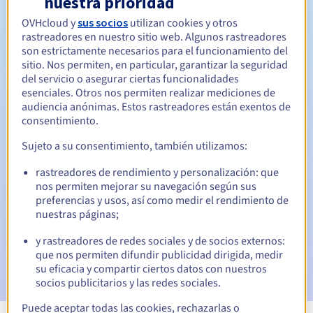
nuestra prioridad
OVHcloud y
sus socios
utilizan cookies y otros
Entre 1 y 9 años
Período de renovación
rastreadores en nuestro sitio web. Algunos rastreadores
son estrictamente necesarios para el funcionamiento del
sitio. Nos permiten, en particular, garantizar la seguridad
del servicio o asegurar ciertas funcionalidades
30 días
Período de redención
esenciales. Otros nos permiten realizar mediciones de
audiencia anónimas. Estos rastreadores están exentos de
consentimiento.
Notificaciones automáticas:
Sujeto a su consentimiento, también utilizamos:
Emails de aviso:
60, 30, 15, 7 y 3 días antes de la fecha de
rastreadores de rendimiento y personalización: que
vencimiento
nos permiten mejorar su navegación según sus
preferencias y usos, así como medir el rendimiento de
Email el día del vencimiento
para notificar la suspensión
nuestras páginas;
del nombre de dominio
y rastreadores de redes sociales y de socios externos:
Email tras el periodo de gracia de redención
para
que nos permiten difundir publicidad dirigida, medir
notificar la eliminación del nombre de dominio
su eficacia y compartir ciertos datos con nuestros
socios publicitarios y las redes sociales.
Puede aceptar todas las cookies, rechazarlas o