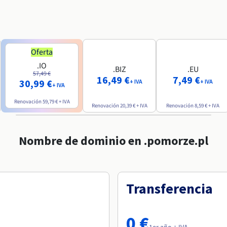
Oferta
.IO
.BIZ
.EU
57,49 €
16,49 €
7,49 €
30,99 €
+ IVA
+ IVA
+ IVA
Renovación
59,79 €
+ IVA
Renovación
20,39 €
+ IVA
Renovación
8,59 €
+ IVA
Nombre de dominio en .pomorze.pl
Transferencia
0 €