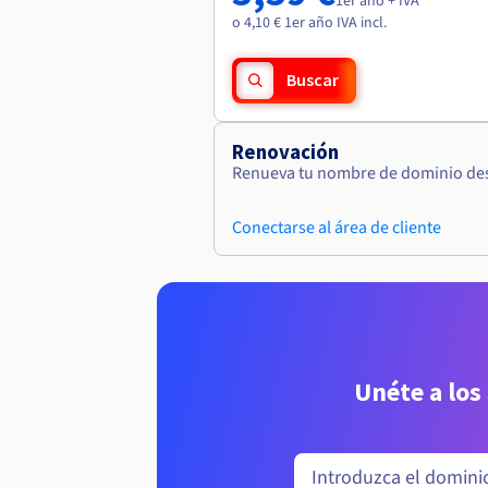
1er año + IVA
o 4,10 € 1er año IVA incl.
Buscar
Renovación
Renueva tu nombre de dominio desd
Conectarse al área de cliente
Unéte a los