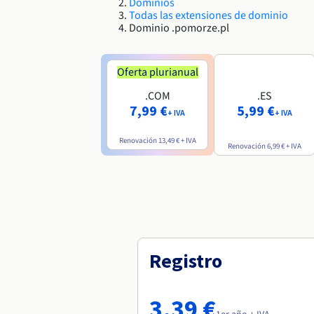
Dominios
Todas las extensiones de dominio
Dominio .pomorze.pl
Oferta plurianual
.COM
.ES
7,99 €
5,99 €
+ IVA
+ IVA
Renovación
13,49 €
+ IVA
Renovación
6,99 €
+ IVA
Registro
3,39 €