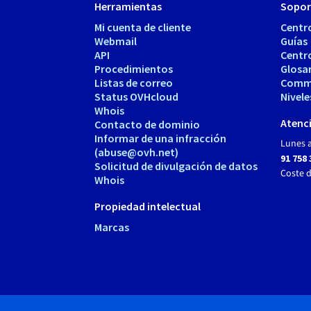
Herramientas
Sopor
Mi cuenta de cliente
Centr
Webmail
Guías
API
Centr
Procedimientos
Glosa
Listas de correo
Comm
Status OVHcloud
Nivele
Whois
Atenci
Contacto de dominio
Informar de una infracción
Lunes a
(abuse@ovh.net)
91 758 
Solicitud de divulgación de datos
Coste 
Whois
Propiedad intelectual
Marcas