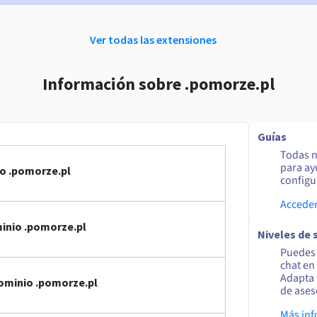
Ver todas las extensiones
Información sobre .pomorze.pl
Guías
Todas n
para ay
o .pomorze.pl
configur
Acceder
inio .pomorze.pl
Niveles de 
Puedes 
chat en
Adapta 
ominio .pomorze.pl
de ases
Más in