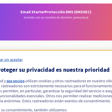
Email Starter
Protección DNS (DNSSEC)
Incluido con un nombre de dominio .pomorze.pl
ar sin aceptar
Condiciones de elegibilidad
oteger su privacidad es nuestra prioridad
ud y
sus socios
utilizan cookies y otros rastreadores en nuestro sit
ar un .pomorze.pl?
 rastreadores son estrictamente necesarios para el funcionamiento
s físicas o jurídicas, sin restricción geográfica.
os permiten, en particular, garantizar la seguridad del servicio o as
 funcionalidades esenciales. Otros nos permiten realizar medicione
Reglas de gestión y notificaciones
ia anónimas. Estos rastreadores están exentos de consentimiento.
a su consentimiento, también utilizamos: