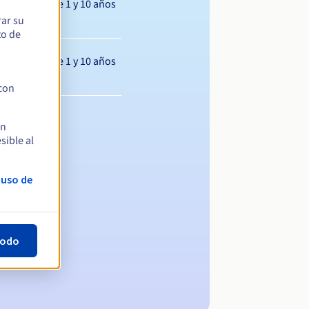
Entre 1 y 10 años
rar su
to de
Entre 1 y 10 años
 con
en
sible al
 uso de
todo
ominio