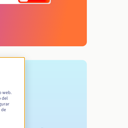
io web.
 del
egurar
s de