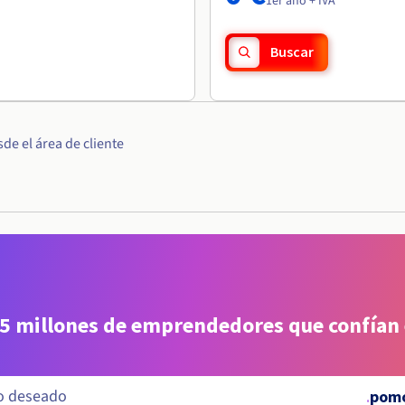
1er año + IVA
Buscar
e el área de cliente
 5 millones de emprendedores que confían
.
pomo