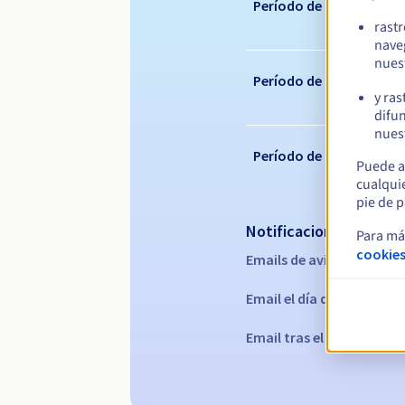
Período de registro
rast
nave
nues
Período de renovación
y ras
difun
nuest
Período de redención
Puede a
cualqui
pie de p
Notificaciones automá
Para má
cookies
Emails de aviso:
60, 30, 15
Email el día del vencimie
Email tras el periodo de 