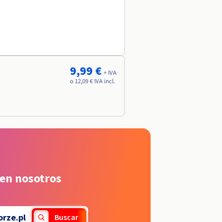
9,99 €
+ IVA
o 12,09 € IVA incl.
 en nosotros
rze.pl
Buscar