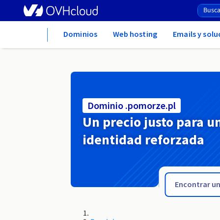
Home
Dominios
Web hosting
Emails y sol
Dominio .pomorze.pl
Un precio justo para u
identidad reforzada
.pomorskie.pl