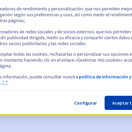
readores de rendimiento y personalización: que nos permiten mejo
gación según sus preferencias y usos, así como medir el rendimien
tras páginas;
treadores de redes sociales y de socios externos: que nos permiten
dir publicidad dirigida, medir su eficacia y compartir ciertos datos
ros socios publicitarios y las redes sociales.
ceptar todas las cookies, rechazarlas o personalizar sus opciones 
er momento haciendo clic en el enlace «Gestionar mis cookies» acce
ágina.
ticas:
s información, puede consultar nuestra
política de información y
.
, 7 y 3 días antes de la fecha de vencimiento
nto
para notificar la suspensión del nombre de dominio
Configurar
Aceptar 
gracia de redención
para notificar la eliminación del nombre de d