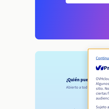
Continu
Pr
OVHclo
¿Quién puede registr
Algunos
Abierto a todas las persona
sitio. N
ciertas
audienc
Sujeto 