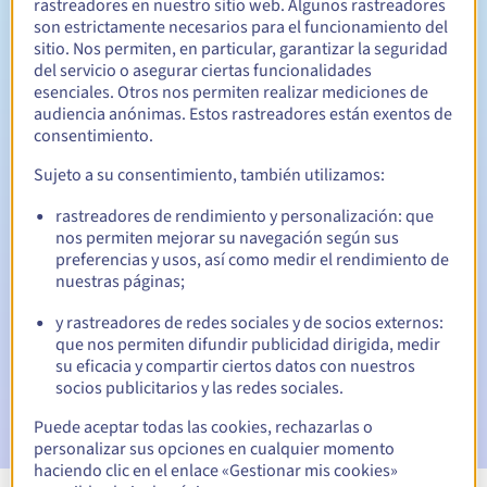
rastreadores en nuestro sitio web. Algunos rastreadores
son estrictamente necesarios para el funcionamiento del
Entre 1 y 5 años
Período de renovación
sitio. Nos permiten, en particular, garantizar la seguridad
del servicio o asegurar ciertas funcionalidades
esenciales. Otros nos permiten realizar mediciones de
audiencia anónimas. Estos rastreadores están exentos de
31 días
Período de redención
consentimiento.
Sujeto a su consentimiento, también utilizamos:
rastreadores de rendimiento y personalización: que
Notificaciones automáticas:
nos permiten mejorar su navegación según sus
Emails de aviso:
60, 30, 15, 7 y 3 días antes de la fecha de
preferencias y usos, así como medir el rendimiento de
vencimiento
nuestras páginas;
Email el día del vencimiento
para notificar la suspensión
y rastreadores de redes sociales y de socios externos:
del nombre de dominio
que nos permiten difundir publicidad dirigida, medir
su eficacia y compartir ciertos datos con nuestros
Email tras el periodo de gracia de redención
para
socios publicitarios y las redes sociales.
notificar la eliminación del nombre de dominio
Puede aceptar todas las cookies, rechazarlas o
personalizar sus opciones en cualquier momento
haciendo clic en el enlace «Gestionar mis cookies»