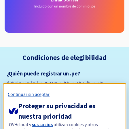
Incluido con un nombre de dominio .pe
Condiciones de elegibilidad
¿Quién puede registrar un .pe?
Abierto a todas las personas físicas o jurídicas, sin
restricción geográfica.
Continuar sin aceptar
Reglas de gestión y notificaciones
Proteger su privacidad es
nuestra prioridad
Entre 1 y 5 años
Período de registro
OVHcloud y
sus socios
utilizan cookies y otros