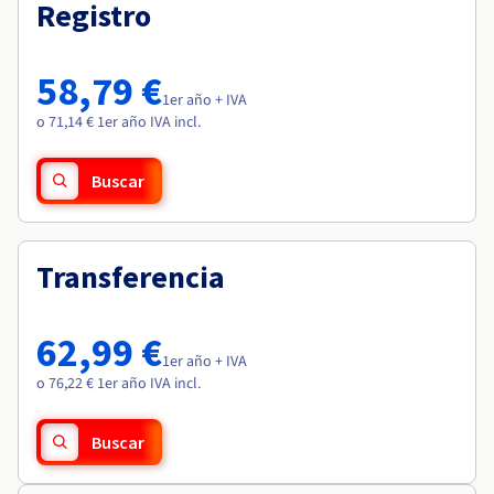
Documentación
Documentación
Registro
Roadmap & Changelog
Precios
Roadmap & Changelog
Roadmap & Changelog
Observabilidad
Disponibilidad por regiones
Documentación
58,79 €
Roadmap & Changelog
1er año + IVA
Roadmap y Changelog
o 71,14 € 1er año IVA incl.
Buscar
Transferencia
62,99 €
1er año + IVA
o 76,22 € 1er año IVA incl.
Buscar