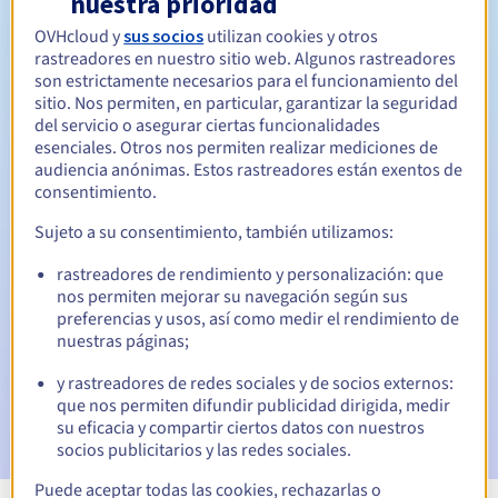
nuestra prioridad
OVHcloud y
sus socios
utilizan cookies y otros
Entre 1 y 10 años
Período de renovación
rastreadores en nuestro sitio web. Algunos rastreadores
son estrictamente necesarios para el funcionamiento del
sitio. Nos permiten, en particular, garantizar la seguridad
del servicio o asegurar ciertas funcionalidades
30 días
Período de redención
esenciales. Otros nos permiten realizar mediciones de
audiencia anónimas. Estos rastreadores están exentos de
consentimiento.
Notificaciones automáticas:
Sujeto a su consentimiento, también utilizamos:
Emails de aviso:
60, 30, 15, 7 y 3 días antes de la fecha de
rastreadores de rendimiento y personalización: que
vencimiento
nos permiten mejorar su navegación según sus
preferencias y usos, así como medir el rendimiento de
Email el día del vencimiento
para notificar la suspensión
nuestras páginas;
del nombre de dominio
y rastreadores de redes sociales y de socios externos:
Email tras el periodo de gracia de redención
para
que nos permiten difundir publicidad dirigida, medir
notificar la eliminación del nombre de dominio
su eficacia y compartir ciertos datos con nuestros
socios publicitarios y las redes sociales.
Puede aceptar todas las cookies, rechazarlas o