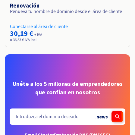
Renovación
Renueva tu nombre de dominio desde el área de cliente
Conectarse al área de cliente
30,19 €
+ IVA
o 36,53 € IVA incl.
Unéte a los 5 millones de emprendedores
que confían en nosotros
.
news
Email Starter
Protección DNS (DNSSEC)