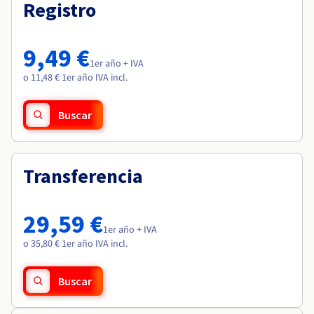
Documentación
Documentación
Registro
Roadmap & Changelog
Precios
Roadmap & Changelog
Roadmap & Changelog
Observabilidad
Disponibilidad por regiones
Documentación
9,49 €
Roadmap & Changelog
1er año + IVA
Roadmap y Changelog
o 11,48 € 1er año IVA incl.
Buscar
Transferencia
29,59 €
1er año + IVA
o 35,80 € 1er año IVA incl.
Buscar