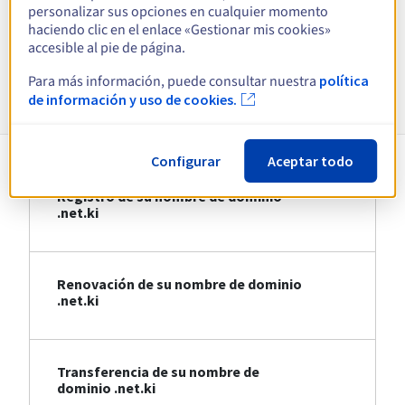
personalizar sus opciones en cualquier momento
haciendo clic en el enlace «Gestionar mis cookies»
Ver todas las extensiones
accesible al pie de página.
Para más información, puede consultar nuestra
política
Información sobre .net.ki
de información y uso de cookies.
Configurar
Aceptar todo
Registro de su nombre de dominio
.net.ki
Renovación de su nombre de dominio
.net.ki
Transferencia de su nombre de
dominio .net.ki