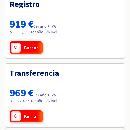
Documentación
Documentación
Registro
Roadmap & Changelog
Precios
Roadmap & Changelog
Roadmap & Changelog
Observabilidad
Disponibilidad por regiones
Documentación
919 €
Roadmap & Changelog
1er año + IVA
Roadmap y Changelog
o 1.111,99 € 1er año IVA incl.
Buscar
Transferencia
969 €
1er año + IVA
o 1.172,49 € 1er año IVA incl.
Buscar