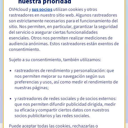
nuestra prioridad
OVHcloud y
sus socios
utilizan cookies y otros
Entre 1 y 5 años
Período de renovación
rastreadores en nuestro sitio web. Algunos rastreadores
son estrictamente necesarios para el funcionamiento del
sitio. Nos permiten, en particular, garantizar la seguridad
del servicio o asegurar ciertas funcionalidades
30 días
Período de redención
esenciales. Otros nos permiten realizar mediciones de
audiencia anónimas. Estos rastreadores están exentos de
consentimiento.
Notificaciones automáticas:
Sujeto a su consentimiento, también utilizamos:
Emails de aviso:
60, 30, 15, 7 y 3 días antes de la fecha de
rastreadores de rendimiento y personalización: que
vencimiento
nos permiten mejorar su navegación según sus
preferencias y usos, así como medir el rendimiento de
Email el día del vencimiento
para notificar la suspensión
nuestras páginas;
del nombre de dominio
y rastreadores de redes sociales y de socios externos:
Email tras el periodo de gracia de redención
para
que nos permiten difundir publicidad dirigida, medir
notificar la eliminación del nombre de dominio
su eficacia y compartir ciertos datos con nuestros
socios publicitarios y las redes sociales.
Puede aceptar todas las cookies, rechazarlas o