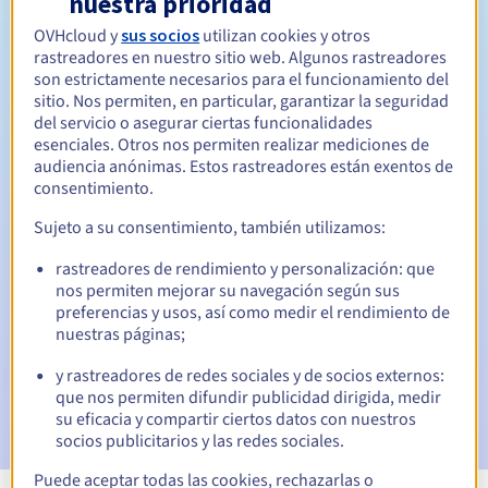
nuestra prioridad
OVHcloud y
sus socios
utilizan cookies y otros
Entre 1 y 10 años
Período de renovación
rastreadores en nuestro sitio web. Algunos rastreadores
son estrictamente necesarios para el funcionamiento del
sitio. Nos permiten, en particular, garantizar la seguridad
del servicio o asegurar ciertas funcionalidades
30 días
Período de redención
esenciales. Otros nos permiten realizar mediciones de
audiencia anónimas. Estos rastreadores están exentos de
consentimiento.
Notificaciones automáticas:
Sujeto a su consentimiento, también utilizamos:
Emails de aviso:
60, 30, 15, 7 y 3 días antes de la fecha de
rastreadores de rendimiento y personalización: que
vencimiento
nos permiten mejorar su navegación según sus
preferencias y usos, así como medir el rendimiento de
Email el día del vencimiento
para notificar la suspensión
nuestras páginas;
del nombre de dominio
y rastreadores de redes sociales y de socios externos:
Email tras el periodo de gracia de redención
para
que nos permiten difundir publicidad dirigida, medir
notificar la eliminación del nombre de dominio
su eficacia y compartir ciertos datos con nuestros
socios publicitarios y las redes sociales.
Puede aceptar todas las cookies, rechazarlas o