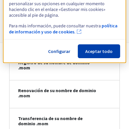
personalizar sus opciones en cualquier momento
haciendo clic en el enlace «Gestionar mis cookies»
Ver todas las extensiones
accesible al pie de página.
Para más información, puede consultar nuestra
política
Información sobre .mom
de información y uso de cookies.
Configurar
Aceptar todo
Registro de su nombre de dominio
.mom
Renovación de su nombre de dominio
.mom
Transferencia de su nombre de
dominio .mom