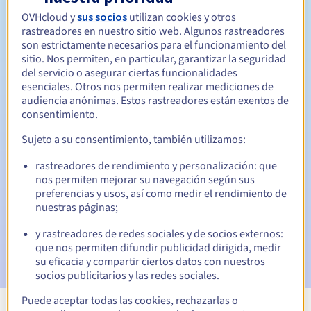
Entre 1 y 10 años
Período de renovación
OVHcloud y
sus socios
utilizan cookies y otros
rastreadores en nuestro sitio web. Algunos rastreadores
son estrictamente necesarios para el funcionamiento del
sitio. Nos permiten, en particular, garantizar la seguridad
Período de redención
del servicio o asegurar ciertas funcionalidades
esenciales. Otros nos permiten realizar mediciones de
audiencia anónimas. Estos rastreadores están exentos de
consentimiento.
Notificaciones automáticas:
Sujeto a su consentimiento, también utilizamos:
Emails de aviso:
60, 30, 15, 7 y 3 días antes de la fecha de
vencimiento
rastreadores de rendimiento y personalización: que
nos permiten mejorar su navegación según sus
preferencias y usos, así como medir el rendimiento de
Email el día del vencimiento
para notificar la suspensión
del nombre de dominio
nuestras páginas;
y rastreadores de redes sociales y de socios externos:
Email tras el periodo de gracia de redención
para
que nos permiten difundir publicidad dirigida, medir
notificar la eliminación del nombre de dominio
su eficacia y compartir ciertos datos con nuestros
socios publicitarios y las redes sociales.
Puede aceptar todas las cookies, rechazarlas o