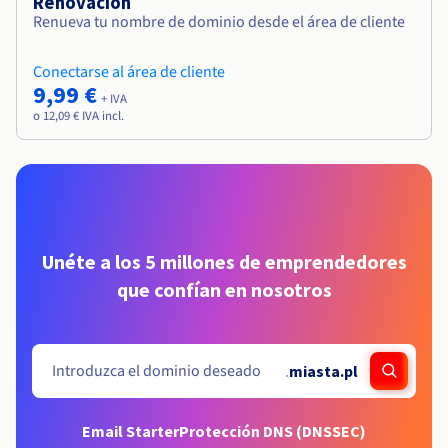
Renovación
Renueva tu nombre de dominio desde el área de cliente
Conectarse al área de cliente
9,99 €
+ IVA
o 12,09 € IVA incl.
Unéte a los 5 millones de emprendedores
que confían en nosotros
.
miasta.pl
Email Starter
Protección DNS (DNSSEC)