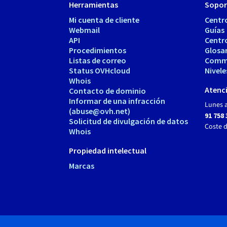
Herramientas
Sopor
Mi cuenta de cliente
Centr
Webmail
Guías
API
Centr
Procedimientos
Glosa
Listas de correo
Comm
Status OVHcloud
Nivele
Whois
Atenci
Contacto de dominio
Informar de una infracción
Lunes a
(abuse@ovh.net)
91 758 
Solicitud de divulgación de datos
Coste 
Whois
Propiedad intelectual
Marcas