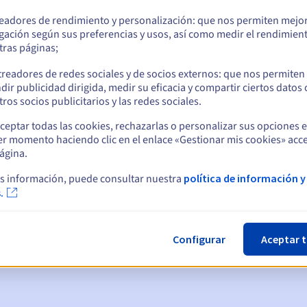
readores de rendimiento y personalización: que nos permiten mejo
gación según sus preferencias y usos, así como medir el rendimien
tras páginas;
treadores de redes sociales y de socios externos: que nos permiten
dir publicidad dirigida, medir su eficacia y compartir ciertos datos
ros socios publicitarios y las redes sociales.
ceptar todas las cookies, rechazarlas o personalizar sus opciones 
er momento haciendo clic en el enlace «Gestionar mis cookies» acce
ágina.
ticas:
s información, puede consultar nuestra
política de información y
.
, 7 y 3 días antes de la fecha de vencimiento
nto
para notificar la suspensión del nombre de dominio
Configurar
Aceptar 
gracia de redención
para notificar la eliminación del nombre de d