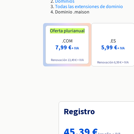
Dominios
Todas las extensiones de dominio
Dominio .maison
Oferta plurianual
.COM
.ES
7,99 €
5,99 €
+ IVA
+ IVA
Renovación
13,49 €
+ IVA
Renovación
6,99 €
+ IVA
Registro
45,39 €