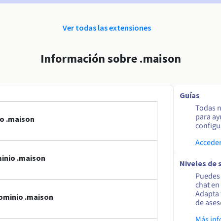
Ver todas las extensiones
Información sobre .maison
Guías
Todas n
para ay
io .maison
configur
Acceder
inio .maison
Niveles de 
Puedes 
chat en
Adapta 
ominio .maison
de ases
Más in