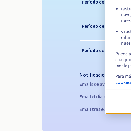
Período de registro
rast
nave
nues
Período de renovación
y ras
difun
nuest
Período de redención
Puede a
cualqui
pie de p
Notificaciones automá
Para má
cookies
Emails de aviso:
60, 30, 15
Email el día del vencimie
Email tras el periodo de 