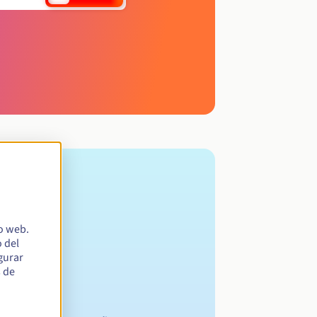
io web.
 del
egurar
s de