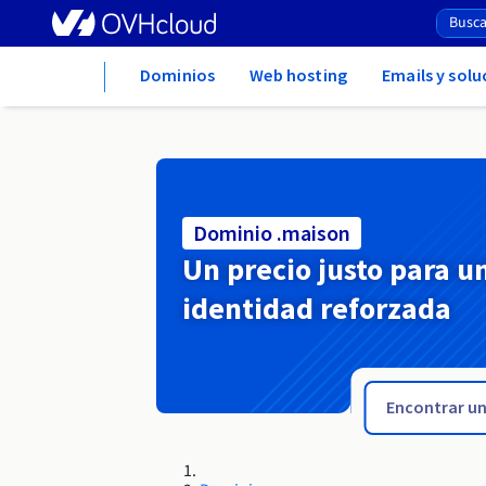
Home
Dominios
Web hosting
Emails y sol
Dominio .maison
Un precio justo para u
identidad reforzada
.mail.pl