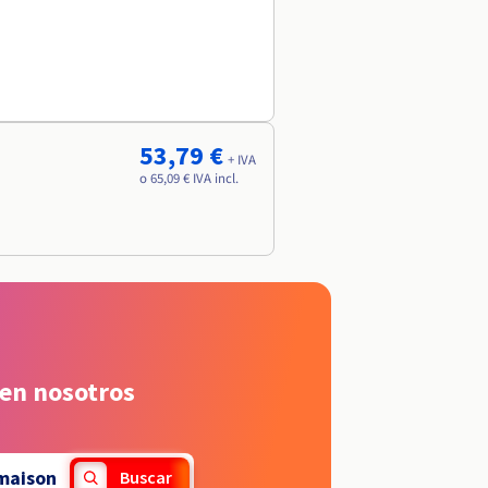
53,79 €
+ IVA
o 65,09 € IVA incl.
 en nosotros
maison
Buscar