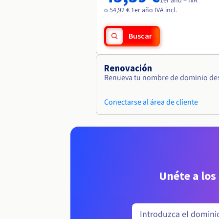
1er año + IVA
o 54,92 € 1er año IVA incl.
Buscar
Renovación
Renueva tu nombre de dominio desd
Conectarse al área de cliente
Unéte a los