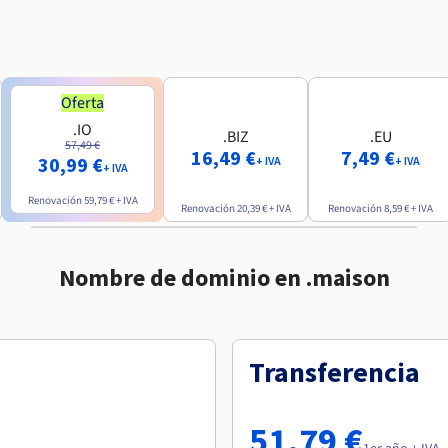
Oferta
.IO
.BIZ
.EU
57,49 €
16,49 €
7,49 €
30,99 €
+ IVA
+ IVA
+ IVA
Renovación
59,79 €
+ IVA
Renovación
20,39 €
+ IVA
Renovación
8,59 €
+ IVA
Nombre de dominio en .maison
Transferencia
51,79 €