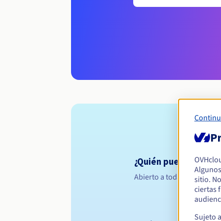
Continu
Pr
OVHclo
¿Quién puede registr
Algunos
Abierto a todas las persona
sitio. N
ciertas
audienc
Sujeto 