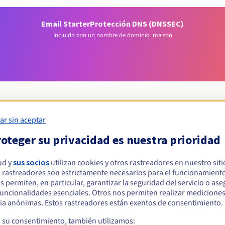
Email Starter
Protección DNS (DNSSEC)
Incluido con un nombre de dominio .maison
ar sin aceptar
Condiciones de elegibilidad
oteger su privacidad es nuestra prioridad
ud y
sus socios
utilizan cookies y otros rastreadores en nuestro sit
ar un .maison?
 rastreadores son estrictamente necesarios para el funcionamiento
s físicas o jurídicas, sin restricción geográfica.
os permiten, en particular, garantizar la seguridad del servicio o as
 funcionalidades esenciales. Otros nos permiten realizar medicione
Reglas de gestión y notificaciones
ia anónimas. Estos rastreadores están exentos de consentimiento.
a su consentimiento, también utilizamos: