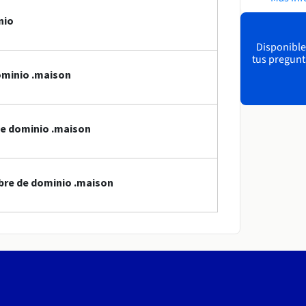
nio
Disponible
tus pregunt
ominio .maison
de dominio .maison
bre de dominio .maison