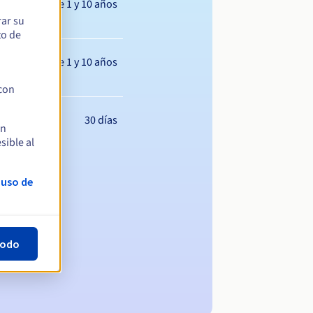
Entre 1 y 10 años
rar su
to de
Entre 1 y 10 años
 con
30 días
en
sible al
 uso de
todo
ominio