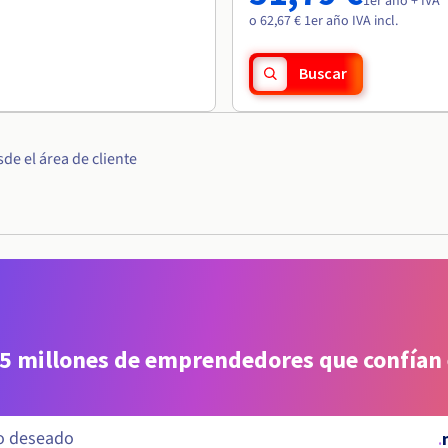
1er año + IVA
o 62,67 € 1er año IVA incl.
Buscar
e el área de cliente
 5 millones de emprendedores que confían
.