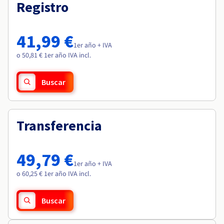
Documentación
Documentación
Registro
Roadmap & Changelog
Precios
Roadmap & Changelog
Roadmap & Changelog
Observabilidad
Disponibilidad por regiones
Documentación
41,99 €
Roadmap & Changelog
1er año + IVA
Roadmap y Changelog
o 50,81 € 1er año IVA incl.
Buscar
Transferencia
49,79 €
1er año + IVA
o 60,25 € 1er año IVA incl.
Buscar