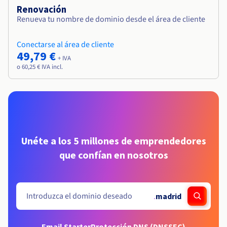
Renovación
Renueva tu nombre de dominio desde el área de cliente
Conectarse al área de cliente
49,79 €
+ IVA
o 60,25 € IVA incl.
Unéte a los 5 millones de emprendedores
que confían en nosotros
.
madrid
Email Starter
Protección DNS (DNSSEC)