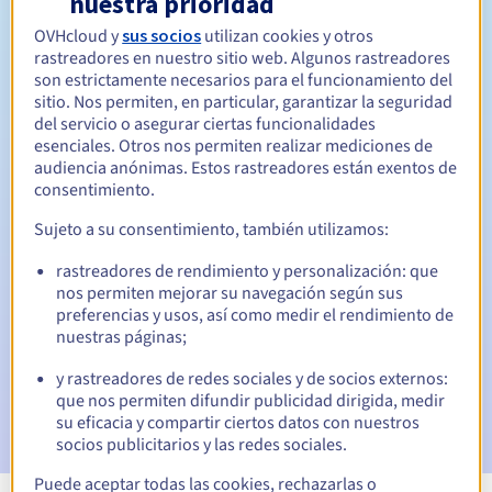
nuestra prioridad
OVHcloud y
sus socios
utilizan cookies y otros
Entre 1 y 10 años
Período de renovación
rastreadores en nuestro sitio web. Algunos rastreadores
son estrictamente necesarios para el funcionamiento del
sitio. Nos permiten, en particular, garantizar la seguridad
del servicio o asegurar ciertas funcionalidades
30 días
Período de redención
esenciales. Otros nos permiten realizar mediciones de
audiencia anónimas. Estos rastreadores están exentos de
consentimiento.
Notificaciones automáticas:
Sujeto a su consentimiento, también utilizamos:
Emails de aviso:
60, 30, 15, 7 y 3 días antes de la fecha de
rastreadores de rendimiento y personalización: que
vencimiento
nos permiten mejorar su navegación según sus
preferencias y usos, así como medir el rendimiento de
Email el día del vencimiento
para notificar la suspensión
nuestras páginas;
del nombre de dominio
y rastreadores de redes sociales y de socios externos:
Email tras el periodo de gracia de redención
para
que nos permiten difundir publicidad dirigida, medir
notificar la eliminación del nombre de dominio
su eficacia y compartir ciertos datos con nuestros
socios publicitarios y las redes sociales.
Puede aceptar todas las cookies, rechazarlas o