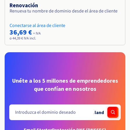
Renovación
Renueva tu nombre de dominio desde el área de cliente
Conectarse al área de cliente
36,69 €
+ IVA
o 44,39 € IVA incl.
Unéte a los 5 millones de emprendedores
que confían en nosotros
.
land
Email Starter
Protección DNS (DNSSEC)