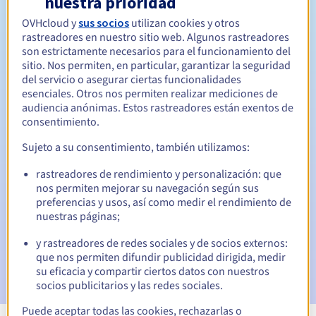
nuestra prioridad
OVHcloud y
sus socios
utilizan cookies y otros
Entre 1 y 10 años
Período de renovación
rastreadores en nuestro sitio web. Algunos rastreadores
son estrictamente necesarios para el funcionamiento del
sitio. Nos permiten, en particular, garantizar la seguridad
del servicio o asegurar ciertas funcionalidades
30 días
Período de redención
esenciales. Otros nos permiten realizar mediciones de
audiencia anónimas. Estos rastreadores están exentos de
consentimiento.
Notificaciones automáticas:
Sujeto a su consentimiento, también utilizamos:
Emails de aviso:
60, 30, 15, 7 y 3 días antes de la fecha de
rastreadores de rendimiento y personalización: que
vencimiento
nos permiten mejorar su navegación según sus
preferencias y usos, así como medir el rendimiento de
Email el día del vencimiento
para notificar la suspensión
nuestras páginas;
del nombre de dominio
y rastreadores de redes sociales y de socios externos:
Email tras el periodo de gracia de redención
para
que nos permiten difundir publicidad dirigida, medir
notificar la eliminación del nombre de dominio
su eficacia y compartir ciertos datos con nuestros
socios publicitarios y las redes sociales.
Puede aceptar todas las cookies, rechazarlas o