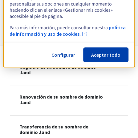
personalizar sus opciones en cualquier momento
haciendo clic en el enlace «Gestionar mis cookies»
Ver todas las extensiones
accesible al pie de página.
Para más información, puede consultar nuestra
política
Información sobre .land
de información y uso de cookies.
Configurar
Aceptar todo
Registro de su nombre de dominio
.land
Renovación de su nombre de dominio
.land
Transferencia de su nombre de
dominio .land