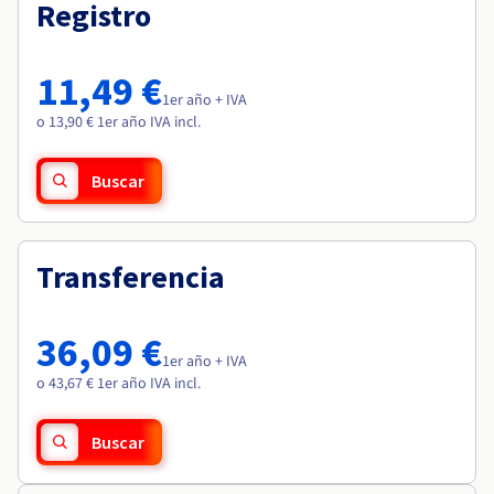
Documentación
Documentación
Registro
Roadmap & Changelog
Precios
Roadmap & Changelog
Roadmap & Changelog
Observabilidad
Disponibilidad por regiones
Documentación
11,49 €
Roadmap & Changelog
1er año + IVA
Roadmap y Changelog
o 13,90 € 1er año IVA incl.
Buscar
Transferencia
36,09 €
1er año + IVA
o 43,67 € 1er año IVA incl.
Buscar