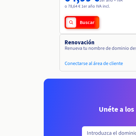
1er año + IVA
o 78,64 € 1er año IVA incl.
Buscar
Renovación
Renueva tu nombre de dominio desd
Conectarse al área de cliente
Unéte a los