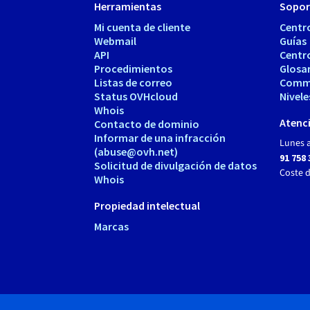
Herramientas
Sopor
Mi cuenta de cliente
Centr
Webmail
Guías
API
Centr
Procedimientos
Glosa
Listas de correo
Comm
Status OVHcloud
Nivele
Whois
Atenci
Contacto de dominio
Informar de una infracción
Lunes a
(abuse@ovh.net)
91 758 
Solicitud de divulgación de datos
Coste 
Whois
Propiedad intelectual
Marcas