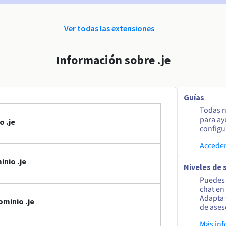
Ver todas las extensiones
Información sobre .je
Guías
Todas n
para ay
 .je
configur
Acceder
nio .je
Niveles de 
Puedes 
chat en
Adapta 
ominio .je
de ases
Más in