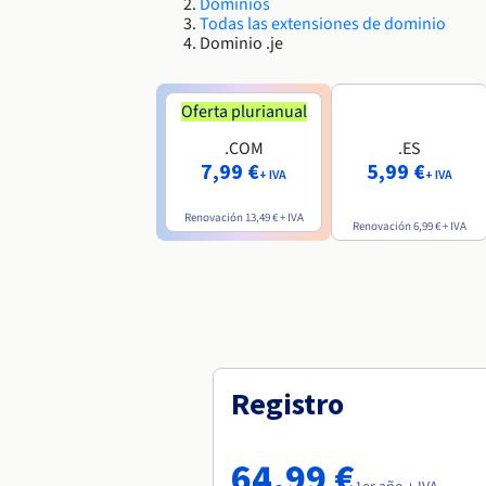
Dominios
Todas las extensiones de dominio
Dominio .je
Oferta plurianual
.COM
.ES
7,99 €
5,99 €
+ IVA
+ IVA
Renovación
13,49 €
+ IVA
Renovación
6,99 €
+ IVA
Registro
64,99 €