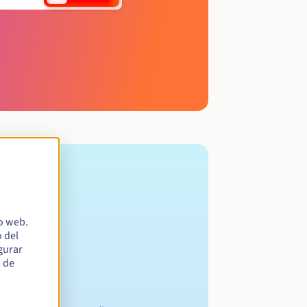
io web.
 del
egurar
s de