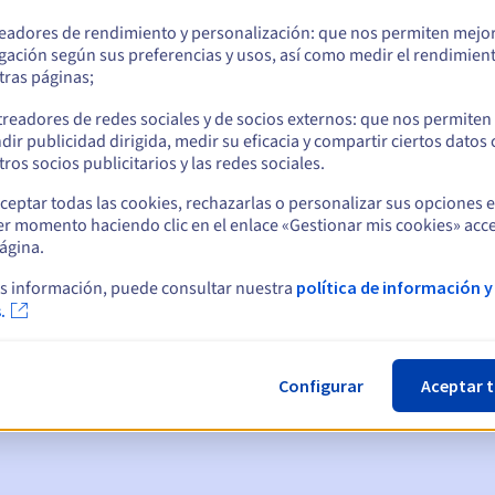
readores de rendimiento y personalización: que nos permiten mejo
gación según sus preferencias y usos, así como medir el rendimien
tras páginas;
treadores de redes sociales y de socios externos: que nos permiten
dir publicidad dirigida, medir su eficacia y compartir ciertos datos
ros socios publicitarios y las redes sociales.
ceptar todas las cookies, rechazarlas o personalizar sus opciones 
er momento haciendo clic en el enlace «Gestionar mis cookies» acce
ágina.
ticas:
s información, puede consultar nuestra
política de información y
.
, 7 y 3 días antes de la fecha de vencimiento
nto
para notificar la suspensión del nombre de dominio
Configurar
Aceptar 
gracia de redención
para notificar la eliminación del nombre de d