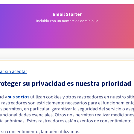
Email Starter
Incluido con un nombre de dominio .je
ar sin aceptar
Condiciones de elegibilidad
oteger su privacidad es nuestra prioridad
ud y
sus socios
utilizan cookies y otros rastreadores en nuestro sit
r un .je?
 rastreadores son estrictamente necesarios para el funcionamiento
s físicas o jurídicas, sin restricción geográfica.
os permiten, en particular, garantizar la seguridad del servicio o as
 funcionalidades esenciales. Otros nos permiten realizar medicione
Reglas de gestión y notificaciones
ia anónimas. Estos rastreadores están exentos de consentimiento.
a su consentimiento, también utilizamos: