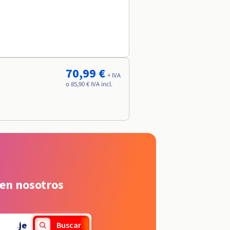
70,99 €
+ IVA
o 85,90 € IVA incl.
 en nosotros
.
je
Buscar