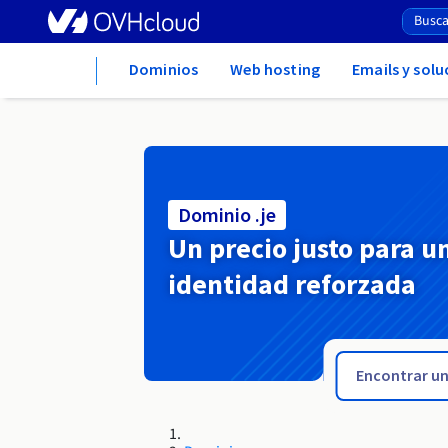
Home
Dominios
Web hosting
Emails y sol
Dominio .je
Un precio justo para u
identidad reforzada
.jaworzno.pl