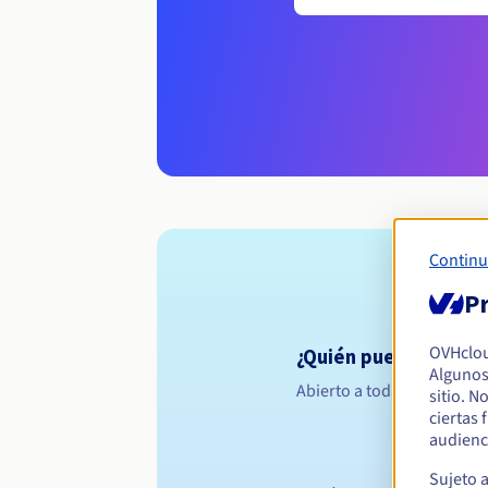
Continu
Pr
OVHclo
¿Quién puede registra
Algunos
Abierto a todas las persona
sitio. N
ciertas
audienc
Sujeto 