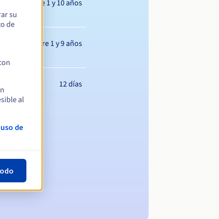
Entre 1 y 10 años
rar su
to de
Entre 1 y 9 años
 con
12 días
en
sible al
 uso de
todo
ominio