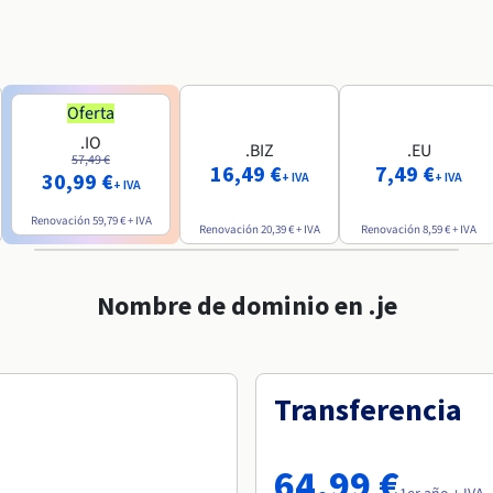
Oferta
.IO
.BIZ
.EU
57,49 €
16,49 €
7,49 €
30,99 €
+ IVA
+ IVA
+ IVA
Renovación
59,79 €
+ IVA
Renovación
20,39 €
+ IVA
Renovación
8,59 €
+ IVA
Nombre de dominio en .je
Transferencia
64,99 €