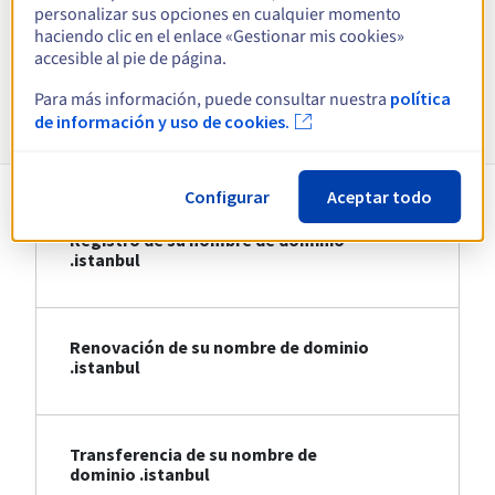
personalizar sus opciones en cualquier momento
haciendo clic en el enlace «Gestionar mis cookies»
Ver todas las extensiones
accesible al pie de página.
Para más información, puede consultar nuestra
política
Información sobre .istanbul
de información y uso de cookies.
Configurar
Aceptar todo
Registro de su nombre de dominio
.istanbul
Renovación de su nombre de dominio
.istanbul
Transferencia de su nombre de
dominio .istanbul