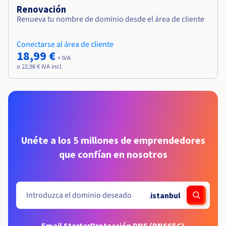
Renovación
Renueva tu nombre de dominio desde el área de cliente
Conectarse al área de cliente
18,99 €
+ IVA
o 22,98 € IVA incl.
Unéte a los 5 millones de emprendedores
que confían en nosotros
.
istanbul
Email Starter
Protección DNS (DNSSEC)