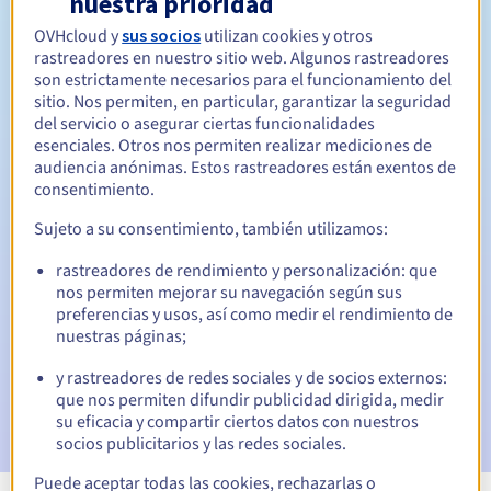
nuestra prioridad
OVHcloud y
sus socios
utilizan cookies y otros
Entre 1 y 9 años
Período de renovación
rastreadores en nuestro sitio web. Algunos rastreadores
son estrictamente necesarios para el funcionamiento del
sitio. Nos permiten, en particular, garantizar la seguridad
del servicio o asegurar ciertas funcionalidades
30 días
Período de redención
esenciales. Otros nos permiten realizar mediciones de
audiencia anónimas. Estos rastreadores están exentos de
consentimiento.
Notificaciones automáticas:
Sujeto a su consentimiento, también utilizamos:
Emails de aviso:
60, 30, 15, 7 y 3 días antes de la fecha de
rastreadores de rendimiento y personalización: que
vencimiento
nos permiten mejorar su navegación según sus
preferencias y usos, así como medir el rendimiento de
Email el día del vencimiento
para notificar la suspensión
nuestras páginas;
del nombre de dominio
y rastreadores de redes sociales y de socios externos:
Email tras el periodo de gracia de redención
para
que nos permiten difundir publicidad dirigida, medir
notificar la eliminación del nombre de dominio
su eficacia y compartir ciertos datos con nuestros
socios publicitarios y las redes sociales.
Puede aceptar todas las cookies, rechazarlas o