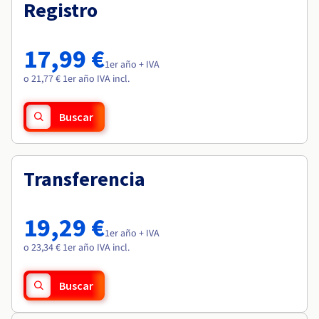
Documentación
Documentación
Registro
Roadmap & Changelog
Precios
Roadmap & Changelog
Roadmap & Changelog
Observabilidad
Disponibilidad por regiones
Documentación
17,99 €
Roadmap & Changelog
1er año + IVA
Roadmap y Changelog
o 21,77 € 1er año IVA incl.
Buscar
Transferencia
19,29 €
1er año + IVA
o 23,34 € 1er año IVA incl.
Buscar