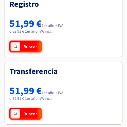
Documentación
Documentación
Registro
Roadmap & Changelog
Precios
Roadmap & Changelog
Roadmap & Changelog
Observabilidad
Disponibilidad por regiones
Documentación
51,99 €
Roadmap & Changelog
1er año + IVA
Roadmap y Changelog
o 62,91 € 1er año IVA incl.
Buscar
Transferencia
51,99 €
1er año + IVA
o 62,91 € 1er año IVA incl.
Buscar