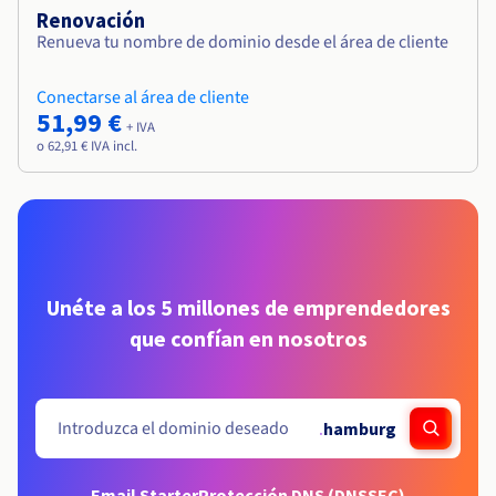
Renovación
Renueva tu nombre de dominio desde el área de cliente
Conectarse al área de cliente
51,99 €
+ IVA
o 62,91 € IVA incl.
Unéte a los 5 millones de emprendedores
que confían en nosotros
.
hamburg
Email Starter
Protección DNS (DNSSEC)