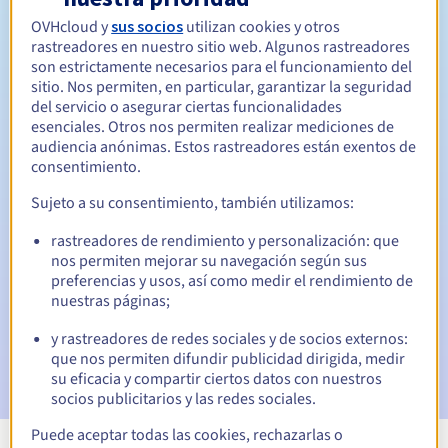
Entre 1 y 10 años
Período de renovación
OVHcloud y
sus socios
utilizan cookies y otros
rastreadores en nuestro sitio web. Algunos rastreadores
son estrictamente necesarios para el funcionamiento del
sitio. Nos permiten, en particular, garantizar la seguridad
30 días
del servicio o asegurar ciertas funcionalidades
Período de redención
esenciales. Otros nos permiten realizar mediciones de
audiencia anónimas. Estos rastreadores están exentos de
consentimiento.
Notificaciones automáticas:
Sujeto a su consentimiento, también utilizamos:
Emails de aviso:
60, 30, 15, 7 y 3 días antes de la fecha de
vencimiento
rastreadores de rendimiento y personalización: que
nos permiten mejorar su navegación según sus
preferencias y usos, así como medir el rendimiento de
Email el día del vencimiento
para notificar la suspensión
nuestras páginas;
del nombre de dominio
y rastreadores de redes sociales y de socios externos:
Email tras el periodo de gracia de redención
para
que nos permiten difundir publicidad dirigida, medir
notificar la eliminación del nombre de dominio
su eficacia y compartir ciertos datos con nuestros
socios publicitarios y las redes sociales.
Puede aceptar todas las cookies, rechazarlas o