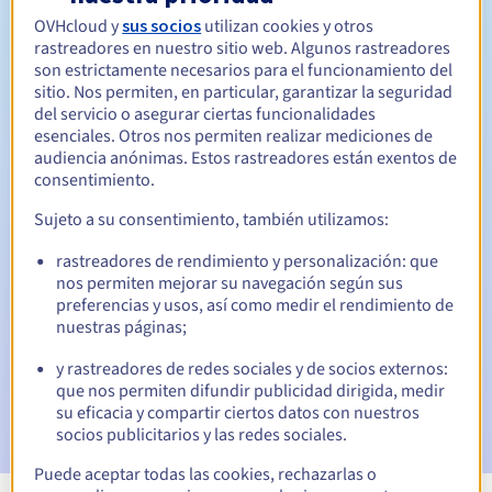
OVHcloud y
sus socios
utilizan cookies y otros
Entre 1 y 5 años
Período de renovación
rastreadores en nuestro sitio web. Algunos rastreadores
son estrictamente necesarios para el funcionamiento del
sitio. Nos permiten, en particular, garantizar la seguridad
del servicio o asegurar ciertas funcionalidades
30 días
Período de redención
esenciales. Otros nos permiten realizar mediciones de
audiencia anónimas. Estos rastreadores están exentos de
consentimiento.
Sujeto a su consentimiento, también utilizamos:
Notificaciones automáticas:
Emails de aviso:
60, 30, 15, 7 y 3 días antes de la fecha de
rastreadores de rendimiento y personalización: que
vencimiento
nos permiten mejorar su navegación según sus
preferencias y usos, así como medir el rendimiento de
Email el día del vencimiento
para notificar la suspensión
nuestras páginas;
del nombre de dominio
y rastreadores de redes sociales y de socios externos:
que nos permiten difundir publicidad dirigida, medir
Email tras el periodo de gracia de redención
para
notificar la eliminación del nombre de dominio
su eficacia y compartir ciertos datos con nuestros
socios publicitarios y las redes sociales.
Puede aceptar todas las cookies, rechazarlas o