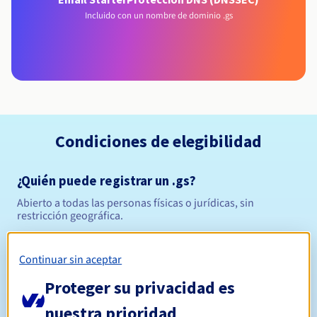
Incluido con un nombre de dominio .gs
Condiciones de elegibilidad
¿Quién puede registrar un .gs?
Abierto a todas las personas físicas o jurídicas, sin
restricción geográfica.
Reglas de gestión y notificaciones
Continuar sin aceptar
Entre 1 y 5 años
Período de registro
Proteger su privacidad es
nuestra prioridad