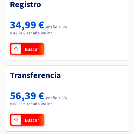
Documentación
Documentación
Registro
Roadmap & Changelog
Precios
Roadmap & Changelog
Roadmap & Changelog
Observabilidad
Disponibilidad por regiones
Documentación
34,99 €
Roadmap & Changelog
1er año + IVA
Roadmap y Changelog
o 42,34 € 1er año IVA incl.
Buscar
Transferencia
56,39 €
1er año + IVA
o 68,23 € 1er año IVA incl.
Buscar