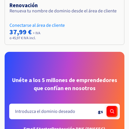
Renovación
Renueva tu nombre de dominio desde el área de cliente
Conectarse al área de cliente
37,99 €
+ IVA
o 45,97 € IVA incl.
Unéte a los 5 millones de emprendedores
que confían en nosotros
.
gs
Email Starter
Protección DNS (DNSSEC)