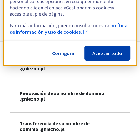
personalizar sus opciones en cualquier momento
Ver todas las extensiones
haciendo clic en el enlace «Gestionar mis cookies»
accesible al pie de página.
Información sobre .gniezno.pl
Para más información, puede consultar nuestra
política
de información y uso de cookies.
Configurar
Aceptar todo
Registro de su nombre de dominio
.gniezno.pl
Renovación de su nombre de dominio
.gniezno.pl
Transferencia de su nombre de
dominio .gniezno.pl