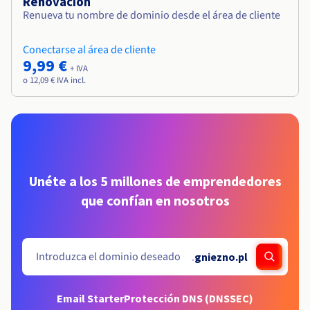
Renovación
Renueva tu nombre de dominio desde el área de cliente
Conectarse al área de cliente
9,99 €
+ IVA
o 12,09 € IVA incl.
Unéte a los 5 millones de emprendedores
que confían en nosotros
.
gniezno.pl
Email Starter
Protección DNS (DNSSEC)