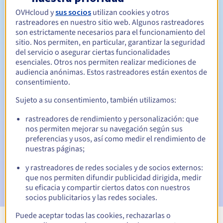
Entre 1 y 10 años
Período de renovación
OVHcloud y
sus socios
utilizan cookies y otros
rastreadores en nuestro sitio web. Algunos rastreadores
son estrictamente necesarios para el funcionamiento del
sitio. Nos permiten, en particular, garantizar la seguridad
Período de redención
del servicio o asegurar ciertas funcionalidades
esenciales. Otros nos permiten realizar mediciones de
audiencia anónimas. Estos rastreadores están exentos de
consentimiento.
Notificaciones automáticas:
Sujeto a su consentimiento, también utilizamos:
Emails de aviso:
60, 30, 15, 7 y 3 días antes de la fecha de
vencimiento
rastreadores de rendimiento y personalización: que
nos permiten mejorar su navegación según sus
preferencias y usos, así como medir el rendimiento de
Email el día del vencimiento
para notificar la suspensión
del nombre de dominio
nuestras páginas;
y rastreadores de redes sociales y de socios externos:
Email tras el periodo de gracia de redención
para
que nos permiten difundir publicidad dirigida, medir
notificar la eliminación del nombre de dominio
su eficacia y compartir ciertos datos con nuestros
socios publicitarios y las redes sociales.
Puede aceptar todas las cookies, rechazarlas o