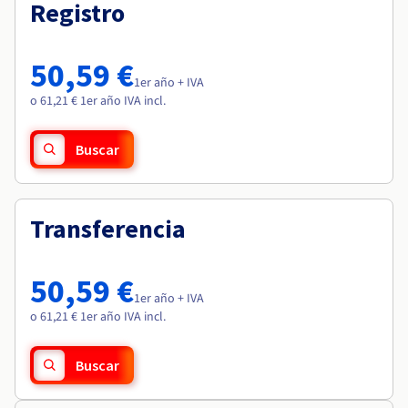
Documentación
Documentación
Registro
Roadmap & Changelog
Precios
Roadmap & Changelog
Roadmap & Changelog
Observabilidad
Disponibilidad por regiones
Documentación
50,59 €
Roadmap & Changelog
1er año + IVA
Roadmap y Changelog
o 61,21 € 1er año IVA incl.
Buscar
Transferencia
50,59 €
1er año + IVA
o 61,21 € 1er año IVA incl.
Buscar