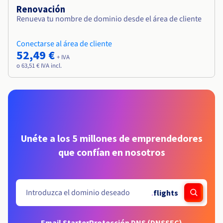
Renovación
Renueva tu nombre de dominio desde el área de cliente
Conectarse al área de cliente
52,49 €
+ IVA
o 63,51 € IVA incl.
Unéte a los 5 millones de emprendedores
que confían en nosotros
.
flights
Email Starter
Protección DNS (DNSSEC)