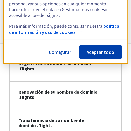
personalizar sus opciones en cualquier momento
haciendo clic en el enlace «Gestionar mis cookies»
Ver todas las extensiones
accesible al pie de página.
Para más información, puede consultar nuestra
política
Información sobre .flights
de información y uso de cookies.
Configurar
Aceptar todo
Registro de su nombre de dominio
.flights
Renovación de su nombre de dominio
.flights
Transferencia de su nombre de
dominio .flights