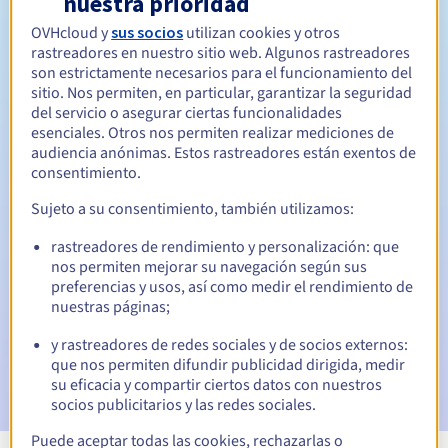
nuestra prioridad
OVHcloud y
sus socios
utilizan cookies y otros
Entre 1 y 10 años
Período de renovación
rastreadores en nuestro sitio web. Algunos rastreadores
son estrictamente necesarios para el funcionamiento del
sitio. Nos permiten, en particular, garantizar la seguridad
del servicio o asegurar ciertas funcionalidades
30 días
Período de redención
esenciales. Otros nos permiten realizar mediciones de
audiencia anónimas. Estos rastreadores están exentos de
consentimiento.
Notificaciones automáticas:
Sujeto a su consentimiento, también utilizamos:
Emails de aviso:
60, 30, 15, 7 y 3 días antes de la fecha de
rastreadores de rendimiento y personalización: que
vencimiento
nos permiten mejorar su navegación según sus
preferencias y usos, así como medir el rendimiento de
Email el día del vencimiento
para notificar la suspensión
nuestras páginas;
del nombre de dominio
y rastreadores de redes sociales y de socios externos:
Email tras el periodo de gracia de redención
para
que nos permiten difundir publicidad dirigida, medir
notificar la eliminación del nombre de dominio
su eficacia y compartir ciertos datos con nuestros
socios publicitarios y las redes sociales.
Puede aceptar todas las cookies, rechazarlas o