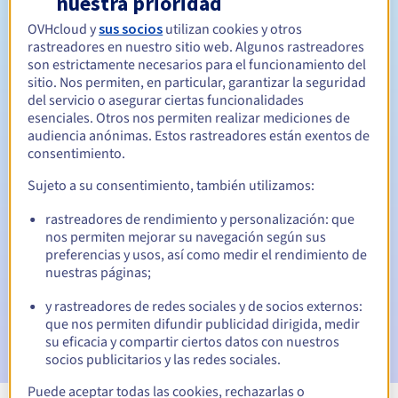
nuestra prioridad
OVHcloud y
sus socios
utilizan cookies y otros
Entre 1 y 10 años
Período de renovación
rastreadores en nuestro sitio web. Algunos rastreadores
son estrictamente necesarios para el funcionamiento del
sitio. Nos permiten, en particular, garantizar la seguridad
del servicio o asegurar ciertas funcionalidades
30 días
Período de redención
esenciales. Otros nos permiten realizar mediciones de
audiencia anónimas. Estos rastreadores están exentos de
consentimiento.
Notificaciones automáticas:
Sujeto a su consentimiento, también utilizamos:
Emails de aviso:
60, 30, 15, 7 y 3 días antes de la fecha de
rastreadores de rendimiento y personalización: que
vencimiento
nos permiten mejorar su navegación según sus
preferencias y usos, así como medir el rendimiento de
Email el día del vencimiento
para notificar la suspensión
nuestras páginas;
del nombre de dominio
y rastreadores de redes sociales y de socios externos:
Email tras el periodo de gracia de redención
para
que nos permiten difundir publicidad dirigida, medir
notificar la eliminación del nombre de dominio
su eficacia y compartir ciertos datos con nuestros
socios publicitarios y las redes sociales.
Puede aceptar todas las cookies, rechazarlas o