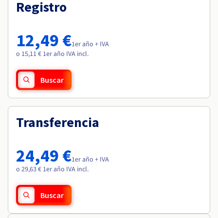
Documentación
Documentación
Registro
Roadmap & Changelog
Precios
Roadmap & Changelog
Roadmap & Changelog
Observabilidad
Disponibilidad por regiones
Documentación
12,49 €
Roadmap & Changelog
1er año + IVA
Roadmap y Changelog
o 15,11 € 1er año IVA incl.
Buscar
Transferencia
24,49 €
1er año + IVA
o 29,63 € 1er año IVA incl.
Buscar