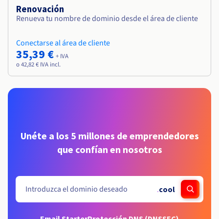
Renovación
Renueva tu nombre de dominio desde el área de cliente
Conectarse al área de cliente
35,39 €
+ IVA
o 42,82 € IVA incl.
Unéte a los 5 millones de emprendedores
que confían en nosotros
.
cool
Email Starter
Protección DNS (DNSSEC)