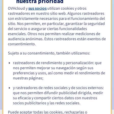
nuestra prioridad
OVHcloud y
sus socios
utilizan cookies y otros
Entre 1 y 10 años
Período de renovación
rastreadores en nuestro sitio web. Algunos rastreadores
son estrictamente necesarios para el funcionamiento del
sitio. Nos permiten, en particular, garantizar la seguridad
del servicio o asegurar ciertas funcionalidades
30 días
Período de redención
esenciales. Otros nos permiten realizar mediciones de
audiencia anónimas. Estos rastreadores están exentos de
consentimiento.
Notificaciones automáticas:
Sujeto a su consentimiento, también utilizamos:
Emails de aviso:
60, 30, 15, 7 y 3 días antes de la fecha de
rastreadores de rendimiento y personalización: que
vencimiento
nos permiten mejorar su navegación según sus
preferencias y usos, así como medir el rendimiento de
Email el día del vencimiento
para notificar la suspensión
nuestras páginas;
del nombre de dominio
y rastreadores de redes sociales y de socios externos:
Email tras el periodo de gracia de redención
para
que nos permiten difundir publicidad dirigida, medir
notificar la eliminación del nombre de dominio
su eficacia y compartir ciertos datos con nuestros
socios publicitarios y las redes sociales.
Puede aceptar todas las cookies, rechazarlas o