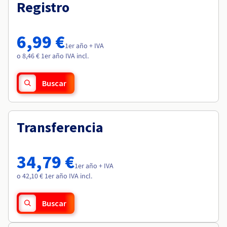
Documentación
Documentación
Registro
Roadmap & Changelog
Precios
Roadmap & Changelog
Roadmap & Changelog
Observabilidad
Disponibilidad por regiones
Documentación
6,99 €
Roadmap & Changelog
1er año + IVA
Roadmap y Changelog
o 8,46 € 1er año IVA incl.
Buscar
Transferencia
34,79 €
1er año + IVA
o 42,10 € 1er año IVA incl.
Buscar