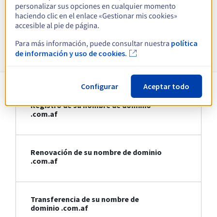
personalizar sus opciones en cualquier momento
haciendo clic en el enlace «Gestionar mis cookies»
Ver todas las extensiones
accesible al pie de página.
Para más información, puede consultar nuestra
política
Información sobre .com.af
de información y uso de cookies.
Configurar
Aceptar todo
Registro de su nombre de dominio
.com.af
Renovación de su nombre de dominio
.com.af
Transferencia de su nombre de
dominio .com.af