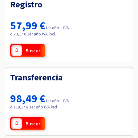
Documentación
Documentación
Registro
Roadmap & Changelog
Precios
Roadmap & Changelog
Roadmap & Changelog
Observabilidad
Disponibilidad por regiones
Documentación
57,99 €
Roadmap & Changelog
1er año + IVA
Roadmap y Changelog
o 70,17 € 1er año IVA incl.
Buscar
Transferencia
98,49 €
1er año + IVA
o 119,17 € 1er año IVA incl.
Buscar