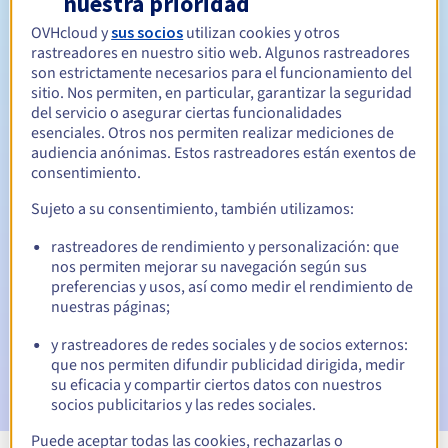
nuestra prioridad
OVHcloud y
sus socios
utilizan cookies y otros
Entre 1 y 5 años
Período de renovación
rastreadores en nuestro sitio web. Algunos rastreadores
son estrictamente necesarios para el funcionamiento del
sitio. Nos permiten, en particular, garantizar la seguridad
del servicio o asegurar ciertas funcionalidades
30 días
Período de redención
esenciales. Otros nos permiten realizar mediciones de
audiencia anónimas. Estos rastreadores están exentos de
consentimiento.
Notificaciones automáticas:
Sujeto a su consentimiento, también utilizamos:
Emails de aviso:
60, 30, 15, 7 y 3 días antes de la fecha de
rastreadores de rendimiento y personalización: que
vencimiento
nos permiten mejorar su navegación según sus
preferencias y usos, así como medir el rendimiento de
Email el día del vencimiento
para notificar la suspensión
nuestras páginas;
del nombre de dominio
y rastreadores de redes sociales y de socios externos:
Email tras el periodo de gracia de redención
para
que nos permiten difundir publicidad dirigida, medir
notificar la eliminación del nombre de dominio
su eficacia y compartir ciertos datos con nuestros
socios publicitarios y las redes sociales.
Puede aceptar todas las cookies, rechazarlas o