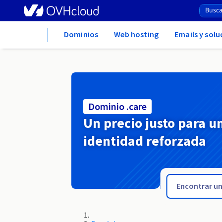
Home
Dominios
Web hosting
Emails y sol
Dominio .care
Un precio justo para u
identidad reforzada
.cards