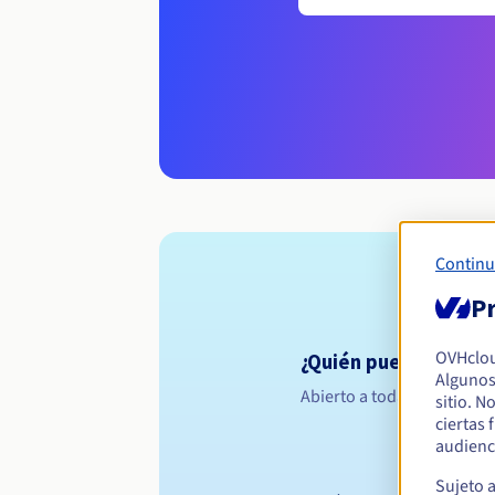
Continu
Pr
OVHclo
¿Quién puede registr
Algunos
Abierto a todas las persona
sitio. N
ciertas
audienc
Sujeto 