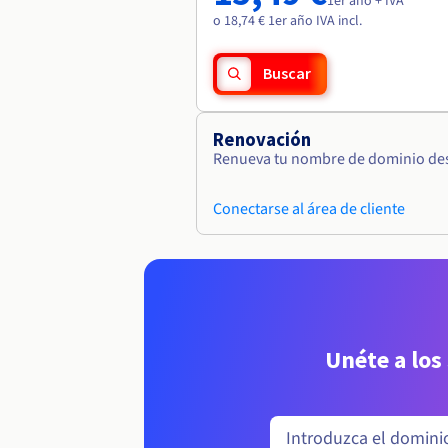
1er año + IVA
o 18,74 € 1er año IVA incl.
Buscar
Renovación
Renueva tu nombre de dominio desd
Conectarse al área de cliente
Unéte a los