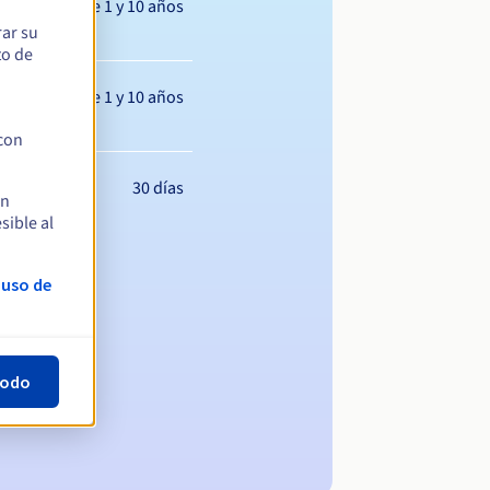
Entre 1 y 10 años
rar su
to de
Entre 1 y 10 años
 con
30 días
en
sible al
 uso de
todo
ominio