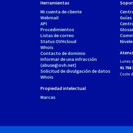
Herramientas
Sopor
Mi cuenta de cliente
Centr
Webmail
Guías
API
Centr
Procedimientos
Glosa
Listas de correo
Comm
Status OVHcloud
Nivele
Whois
Atenci
Contacto de dominio
Informar de una infracción
Lunes a
(abuse@ovh.net)
91 758 
Solicitud de divulgación de datos
Coste 
Whois
Propiedad intelectual
Marcas