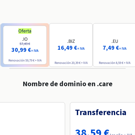
Oferta
.IO
.BIZ
.EU
57,49 €
16,49 €
7,49 €
30,99 €
+ IVA
+ IVA
+ IVA
Renovación
59,79 €
+ IVA
Renovación
20,39 €
+ IVA
Renovación
8,59 €
+ IVA
Nombre de dominio en .care
Transferencia
38,59 €