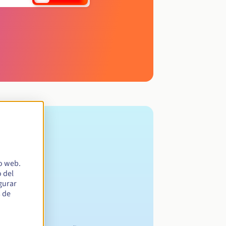
io web.
 del
egurar
s de