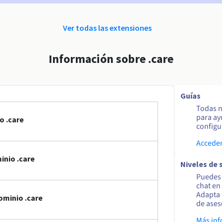
Ver todas las extensiones
Información sobre .care
Guías
Todas n
para ay
o .care
configur
Acceder
inio .care
Niveles de 
Puedes 
chat en
Adapta 
ominio .care
de ases
Más in