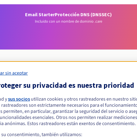
Email Starter
Protección DNS (DNSSEC)
Incluido con un nombre de dominio .care
ar sin aceptar
Condiciones de elegibilidad
oteger su privacidad es nuestra prioridad
ud y
sus socios
utilizan cookies y otros rastreadores en nuestro sit
ar un .care?
 rastreadores son estrictamente necesarios para el funcionamiento
s físicas o jurídicas, sin restricción geográfica.
os permiten, en particular, garantizar la seguridad del servicio o as
 funcionalidades esenciales. Otros nos permiten realizar medicione
Reglas de gestión y notificaciones
ia anónimas. Estos rastreadores están exentos de consentimiento.
a su consentimiento, también utilizamos: