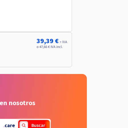
39,39 €
+ IVA
o 47,66 € IVA incl.
 en nosotros
.
care
Buscar