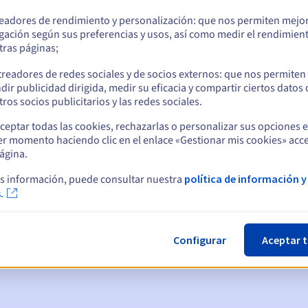
readores de rendimiento y personalización: que nos permiten mejo
gación según sus preferencias y usos, así como medir el rendimien
tras páginas;
treadores de redes sociales y de socios externos: que nos permiten
dir publicidad dirigida, medir su eficacia y compartir ciertos datos
ros socios publicitarios y las redes sociales.
ceptar todas las cookies, rechazarlas o personalizar sus opciones 
er momento haciendo clic en el enlace «Gestionar mis cookies» acce
ágina.
ticas:
s información, puede consultar nuestra
política de información y
.
, 7 y 3 días antes de la fecha de vencimiento
nto
para notificar la suspensión del nombre de dominio
Configurar
Aceptar 
gracia de redención
para notificar la eliminación del nombre de d