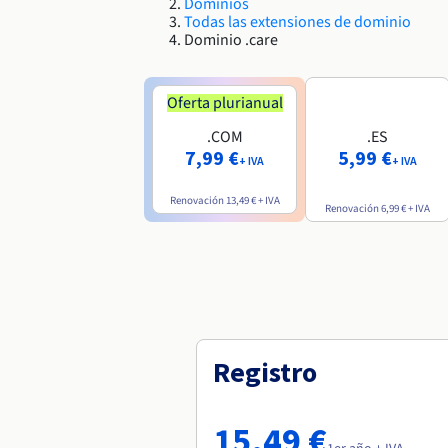
Dominios
Todas las extensiones de dominio
Dominio .care
Oferta plurianual
.COM
.ES
7,99 €
5,99 €
+ IVA
+ IVA
Renovación
13,49 €
+ IVA
Renovación
6,99 €
+ IVA
Registro
15,49 €