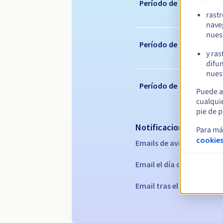
Período de registro
rast
nave
nues
Período de renovación
y ras
difun
nuest
Período de redención
Puede a
cualqui
pie de p
Notificaciones automá
Para má
cookies
Emails de aviso:
60, 30, 15
Email el día del vencimie
Email tras el periodo de 