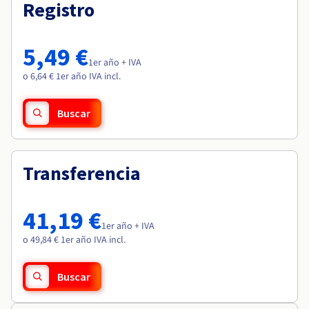
Documentación
Documentación
Registro
Roadmap & Changelog
Precios
Roadmap & Changelog
Roadmap & Changelog
Observabilidad
Disponibilidad por regiones
Documentación
5,49 €
Roadmap & Changelog
1er año + IVA
Roadmap y Changelog
o 6,64 € 1er año IVA incl.
Buscar
Transferencia
41,19 €
1er año + IVA
o 49,84 € 1er año IVA incl.
Buscar