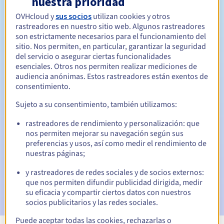
nuestra prioridad
OVHcloud y
sus socios
utilizan cookies y otros
Entre 1 y 10 años
Período de renovación
rastreadores en nuestro sitio web. Algunos rastreadores
son estrictamente necesarios para el funcionamiento del
sitio. Nos permiten, en particular, garantizar la seguridad
del servicio o asegurar ciertas funcionalidades
30 días
Período de redención
esenciales. Otros nos permiten realizar mediciones de
audiencia anónimas. Estos rastreadores están exentos de
consentimiento.
Notificaciones automáticas:
Sujeto a su consentimiento, también utilizamos:
Emails de aviso:
60, 30, 15, 7 y 3 días antes de la fecha de
rastreadores de rendimiento y personalización: que
vencimiento
nos permiten mejorar su navegación según sus
preferencias y usos, así como medir el rendimiento de
Email el día del vencimiento
para notificar la suspensión
nuestras páginas;
del nombre de dominio
y rastreadores de redes sociales y de socios externos:
Email tras el periodo de gracia de redención
para
que nos permiten difundir publicidad dirigida, medir
notificar la eliminación del nombre de dominio
su eficacia y compartir ciertos datos con nuestros
socios publicitarios y las redes sociales.
Puede aceptar todas las cookies, rechazarlas o