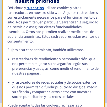
nuestra prioridad
OVHcloud y
sus socios
utilizan cookies y otros
Entre 1 y 10 años
Período de renovación
rastreadores en nuestro sitio web. Algunos rastreadores
son estrictamente necesarios para el funcionamiento del
sitio. Nos permiten, en particular, garantizar la seguridad
del servicio o asegurar ciertas funcionalidades
30 días
Período de redención
esenciales. Otros nos permiten realizar mediciones de
audiencia anónimas. Estos rastreadores están exentos de
consentimiento.
Notificaciones automáticas:
Sujeto a su consentimiento, también utilizamos:
Emails de aviso:
60, 30, 15, 7 y 3 días antes de la fecha de
rastreadores de rendimiento y personalización: que
vencimiento
nos permiten mejorar su navegación según sus
preferencias y usos, así como medir el rendimiento de
Email el día del vencimiento
para notificar la suspensión
nuestras páginas;
del nombre de dominio
y rastreadores de redes sociales y de socios externos:
Email tras el periodo de gracia de redención
para
que nos permiten difundir publicidad dirigida, medir
notificar la eliminación del nombre de dominio
su eficacia y compartir ciertos datos con nuestros
socios publicitarios y las redes sociales.
Puede aceptar todas las cookies, rechazarlas o