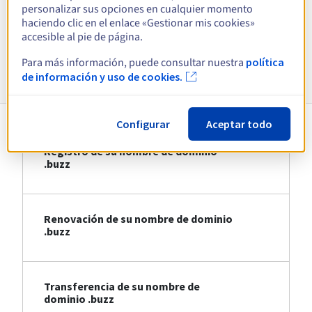
personalizar sus opciones en cualquier momento
haciendo clic en el enlace «Gestionar mis cookies»
Ver todas las extensiones
accesible al pie de página.
Para más información, puede consultar nuestra
política
Información sobre .buzz
de información y uso de cookies.
Configurar
Aceptar todo
Registro de su nombre de dominio
.buzz
Renovación de su nombre de dominio
.buzz
Transferencia de su nombre de
dominio .buzz