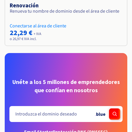
Renovación
Renueva tu nombre de dominio desde el área de cliente
Conectarse al área de cliente
22,29 €
+ IVA
o 26,97 € IVA incl.
Unéte a los 5 millones de emprendedores
que confían en nosotros
.
blue
Email Starter
Protección DNS (DNSSEC)