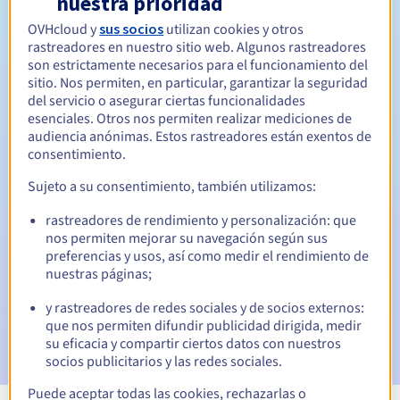
nuestra prioridad
OVHcloud y
sus socios
utilizan cookies y otros
Entre 1 y 10 años
Período de renovación
rastreadores en nuestro sitio web. Algunos rastreadores
son estrictamente necesarios para el funcionamiento del
sitio. Nos permiten, en particular, garantizar la seguridad
del servicio o asegurar ciertas funcionalidades
30 días
Período de redención
esenciales. Otros nos permiten realizar mediciones de
audiencia anónimas. Estos rastreadores están exentos de
consentimiento.
Notificaciones automáticas:
Sujeto a su consentimiento, también utilizamos:
Emails de aviso:
60, 30, 15, 7 y 3 días antes de la fecha de
rastreadores de rendimiento y personalización: que
vencimiento
nos permiten mejorar su navegación según sus
preferencias y usos, así como medir el rendimiento de
Email el día del vencimiento
para notificar la suspensión
nuestras páginas;
del nombre de dominio
y rastreadores de redes sociales y de socios externos:
Email tras el periodo de gracia de redención
para
que nos permiten difundir publicidad dirigida, medir
notificar la eliminación del nombre de dominio
su eficacia y compartir ciertos datos con nuestros
socios publicitarios y las redes sociales.
Puede aceptar todas las cookies, rechazarlas o