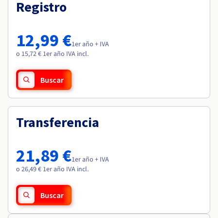
Documentación
Documentación
Registro
Roadmap & Changelog
Precios
Roadmap & Changelog
Roadmap & Changelog
Observabilidad
Disponibilidad por regiones
Documentación
12,99 €
Roadmap & Changelog
1er año + IVA
Roadmap y Changelog
o 15,72 € 1er año IVA incl.
Buscar
Transferencia
21,89 €
1er año + IVA
o 26,49 € 1er año IVA incl.
Buscar