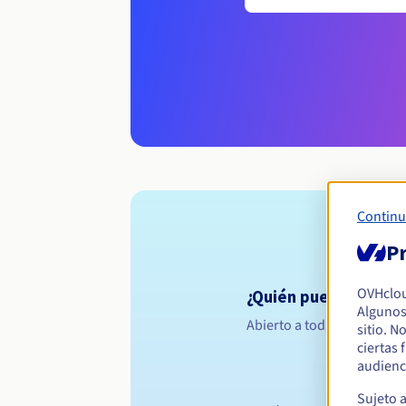
Continu
Pr
OVHclo
¿Quién puede registr
Algunos
Abierto a todas las persona
sitio. N
ciertas
audienc
Sujeto 