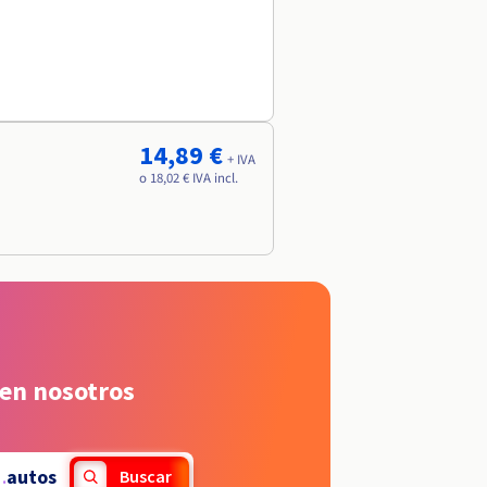
14,89 €
+ IVA
o 18,02 € IVA incl.
 en nosotros
.
autos
Buscar