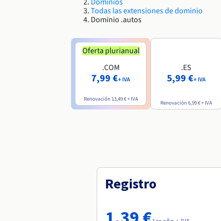
Dominios
Todas las extensiones de dominio
Dominio .autos
Oferta plurianual
.COM
.ES
7,99 €
5,99 €
+ IVA
+ IVA
Renovación
13,49 €
+ IVA
Renovación
6,99 €
+ IVA
Registro
1,39 €