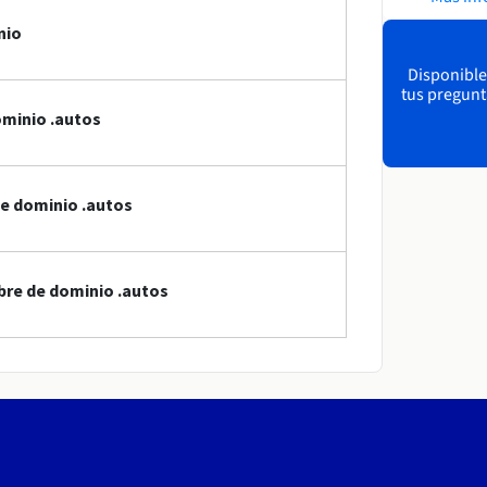
nio
Disponible
tus pregunt
ominio .autos
de dominio .autos
bre de dominio .autos