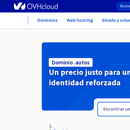
Home
Dominios
Web hosting
Emails y sol
Dominio .autos
Un precio justo para u
identidad reforzada
.auto.pl