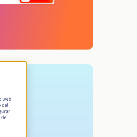
io web.
 del
egurar
s de