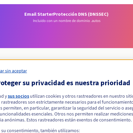
Email Starter
Protección DNS (DNSSEC)
Incluido con un nombre de dominio .autos
ar sin aceptar
Condiciones de elegibilidad
oteger su privacidad es nuestra prioridad
ud y
sus socios
utilizan cookies y otros rastreadores en nuestro sit
ar un .autos?
 rastreadores son estrictamente necesarios para el funcionamiento
s físicas o jurídicas, sin restricción geográfica.
os permiten, en particular, garantizar la seguridad del servicio o as
 funcionalidades esenciales. Otros nos permiten realizar medicione
Reglas de gestión y notificaciones
ia anónimas. Estos rastreadores están exentos de consentimiento.
a su consentimiento, también utilizamos: