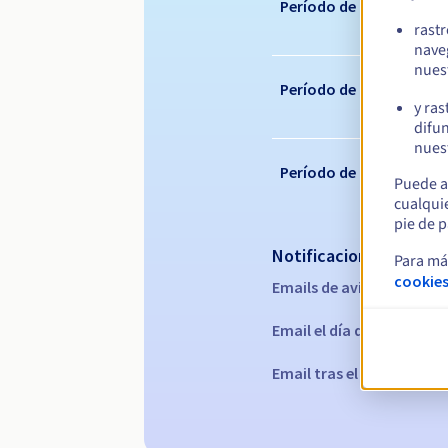
Período de registro
rast
nave
nues
Período de renovación
y ras
difun
nuest
Período de redención
Puede a
cualqui
pie de p
Notificaciones automá
Para má
cookies
Emails de aviso:
60, 30, 15
Email el día del vencimie
Email tras el periodo de 