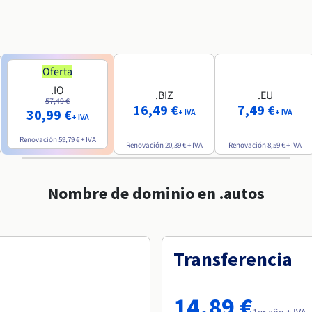
Oferta
.IO
.BIZ
.EU
57,49 €
16,49 €
7,49 €
30,99 €
+ IVA
+ IVA
+ IVA
Renovación
59,79 €
+ IVA
Renovación
20,39 €
+ IVA
Renovación
8,59 €
+ IVA
Nombre de dominio en .autos
Transferencia
14,89 €