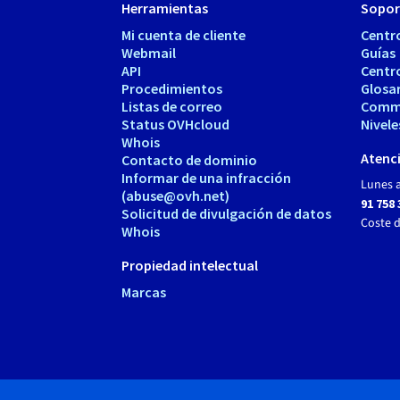
Herramientas
Sopor
Mi cuenta de cliente
Centr
Webmail
Guías
API
Centr
Procedimientos
Glosa
Listas de correo
Comm
Status OVHcloud
Nivele
Whois
Atenci
Contacto de dominio
Informar de una infracción
Lunes a
(abuse@ovh.net)
91 758 
Solicitud de divulgación de datos
Coste 
Whois
Propiedad intelectual
Marcas