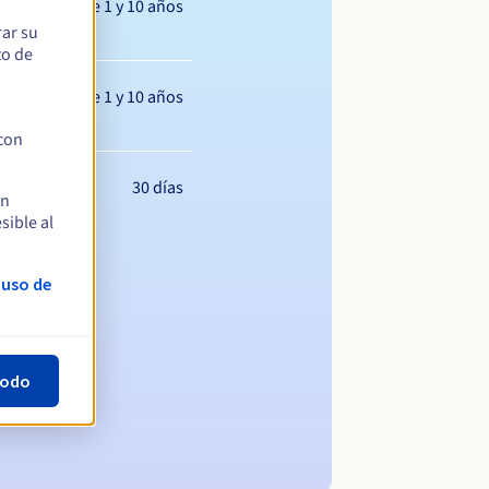
Entre 1 y 10 años
rar su
to de
Entre 1 y 10 años
 con
30 días
en
sible al
 uso de
todo
ominio