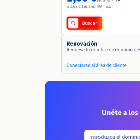
1er año + IVA
o 1,68 € 1er año IVA incl.
Buscar
Renovación
Renueva tu nombre de dominio desd
Conectarse al área de cliente
Unéte a los