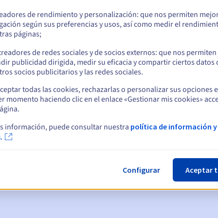
readores de rendimiento y personalización: que nos permiten mejo
gación según sus preferencias y usos, así como medir el rendimien
tras páginas;
treadores de redes sociales y de socios externos: que nos permiten
dir publicidad dirigida, medir su eficacia y compartir ciertos datos
ros socios publicitarios y las redes sociales.
ceptar todas las cookies, rechazarlas o personalizar sus opciones 
er momento haciendo clic en el enlace «Gestionar mis cookies» acce
ágina.
ticas:
s información, puede consultar nuestra
política de información y
.
, 7 y 3 días antes de la fecha de vencimiento
nto
para notificar la suspensión del nombre de dominio
Configurar
Aceptar 
gracia de redención
para notificar la eliminación del nombre de d