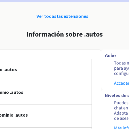
Ver todas las extensiones
Información sobre .autos
Guías
Todas n
para ay
o .autos
configur
Acceder
inio .autos
Niveles de 
Puedes 
chat en
Adapta 
ominio .autos
de ases
Más in