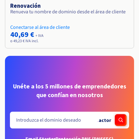
Renovación
Renueva tu nombre de dominio desde el área de cliente
Conectarse al área de cliente
40,69 €
+ IVA
o 49,23 € IVA incl.
Unéte a los 5 millones de emprendedores
que confían en nosotros
.
actor
Email Starter
Protección DNS (DNSSEC)