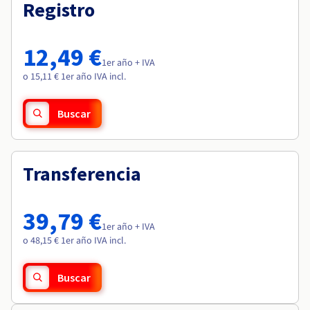
Documentación
Documentación
Registro
Roadmap & Changelog
Precios
Roadmap & Changelog
Roadmap & Changelog
Observabilidad
Disponibilidad por regiones
Documentación
12,49 €
Roadmap & Changelog
1er año + IVA
Roadmap y Changelog
o 15,11 € 1er año IVA incl.
Buscar
Transferencia
39,79 €
1er año + IVA
o 48,15 € 1er año IVA incl.
Buscar