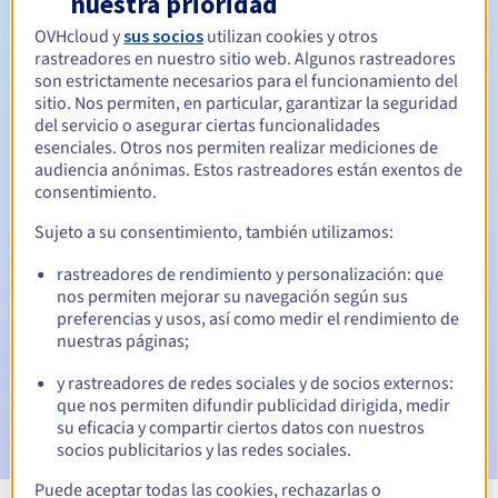
nuestra prioridad
OVHcloud y
sus socios
utilizan cookies y otros
Entre 1 y 10 años
Período de renovación
rastreadores en nuestro sitio web. Algunos rastreadores
son estrictamente necesarios para el funcionamiento del
sitio. Nos permiten, en particular, garantizar la seguridad
del servicio o asegurar ciertas funcionalidades
30 días
Período de redención
esenciales. Otros nos permiten realizar mediciones de
audiencia anónimas. Estos rastreadores están exentos de
consentimiento.
Notificaciones automáticas:
Sujeto a su consentimiento, también utilizamos:
Emails de aviso:
60, 30, 15, 7 y 3 días antes de la fecha de
rastreadores de rendimiento y personalización: que
vencimiento
nos permiten mejorar su navegación según sus
preferencias y usos, así como medir el rendimiento de
Email el día del vencimiento
para notificar la suspensión
nuestras páginas;
del nombre de dominio
y rastreadores de redes sociales y de socios externos:
Email tras el periodo de gracia de redención
para
que nos permiten difundir publicidad dirigida, medir
notificar la eliminación del nombre de dominio
su eficacia y compartir ciertos datos con nuestros
socios publicitarios y las redes sociales.
Puede aceptar todas las cookies, rechazarlas o