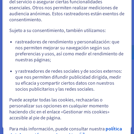
del servicio o asegurar ciertas funcionalidades
Seguridad
Unidos
esenciales. Otros nos permiten realizar mediciones de
audiencia anónimas. Estos rastreadores están exentos de
Con OVHcloud, tu soberanía de datos está garantizada, ya que
Si quiere hacer un pedido desde Estados Unidos, deberá buscar
consentimiento.
el sitio web adecuado y crear una cuenta.
todas nuestras soluciones cumplen con las estrictas
regulaciones de las leyes de protección de datos de la UE,
Sujeto a su consentimiento, también utilizamos:
como el GDPR. Nuestros servidores vienen con protección
Ve a la página web Estados Unidos
rastreadores de rendimiento y personalización: que
anti-DDoS y están alojados en centros de datos con una sólida
us.ovhcloud.com/
Inglés
USD - $
nos permiten mejorar su navegación según sus
seguridad en el lugar. Además, poseemos varias
preferencias y usos, así como medir el rendimiento de
certificaciones de seguridad
reconocidas a nivel mundial,
nuestras páginas;
o
incluyendo ISO, SOC, PCI DSS y CSA STAR.
y rastreadores de redes sociales y de socios externos:
Permanezca en el sitio web actual
que nos permiten difundir publicidad dirigida, medir
Fiabilidad
su eficacia y compartir ciertos datos con nuestros
socios publicitarios y las redes sociales.
Nuestros servidores ofrecen alta disponibilidad y una
Seleccione otro sitio web
conexión de red estable. En comparación con el alojamiento
Puede aceptar todas las cookies, rechazarlas o
compartido, el almacenamiento de copias de seguridad en un
personalizar sus opciones en cualquier momento
haciendo clic en el enlace «Gestionar mis cookies»
servidor dedicado reduce el riesgo de fallos y otros errores
accesible al pie de página.
del sistema, protegiendo tus datos de la pérdida, corrupción y
Cerrar
eliminación accidental.
Para más información, puede consultar nuestra
política