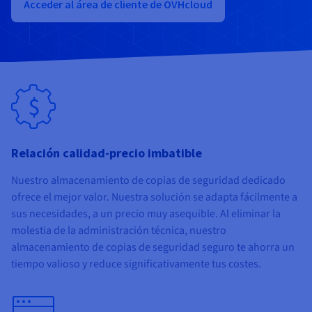
Documentación
Documentación
Documentación
Acceder al área de cliente de OVHcloud
Precios
Roadmap & Changelog
Roadmap & Changelog
Roadmap & Changelog
Observabilidad
Disponibilidad por regiones
Documentación
Roadmap & Changelog
Roadmap y Changelog
Relación calidad-precio imbatible
Nuestro almacenamiento de copias de seguridad dedicado
ofrece el mejor valor. Nuestra solución se adapta fácilmente a
sus necesidades, a un precio muy asequible. Al eliminar la
molestia de la administración técnica, nuestro
almacenamiento de copias de seguridad seguro te ahorra un
tiempo valioso y reduce significativamente tus costes.