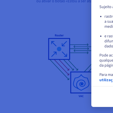
ou ativar o botão «Estou a ser atacado», caso 
Sujeito
rast
a su
medi
e ras
difun
dados
Pode ace
qualque
da pági
Para ma
utiliza