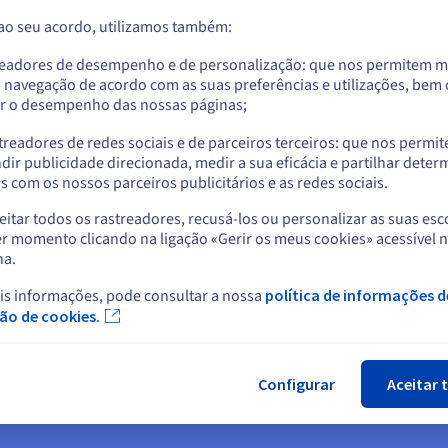
esteja disponível.
 ao seu acordo, utilizamos também:
Aceder ao website do Estados Unidos
us.ovhcloud.com/
security
Inglês
USD - $
readores de desempenho e de personalização: que nos permitem m
a navegação de acordo com as suas preferências e utilizações, be
3.º passo: O Anti-DDoS 
r o desempenho das nossas páginas;
ou
Quando um ataque é detetado, a
treadores de redes sociais e de parceiros terceiros: que nos permi
O tráfego de entrada do servido
Ficar no website atual
dir publicidade direcionada, medir a sua eficácia e partilhar dete
ataque será então bloqueado se
 com os nossos parceiros publicitários e as redes sociais.
volume ou à duração. O tráfego l
servidor. Este processo chama-
itar todos os rastreadores, recusá-los ou personalizar as suas esc
Selecionar outro website
pela OVHcloud. Receberá um avi
r momento clicando na ligação «Gerir os meus cookies» acessível 
Também pode observar, enquant
na.
para o seu servidor ou serviço (
«estágios VAC anti-DDoS».
is informações, pode consultar a nossa
política de informações d
Fec
ção de cookies.
Configurar
Aceitar 