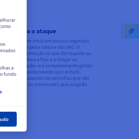
elhorar
m como
(VAC) mitiga o ataque
 mitigação tem início em poucos segundos.
tem
r é «aspirado» pelos nossos nós VAC. O
rminados
m qualquer limitação no que diz respeito ao
egítimo continua a fluir e a chegar ao
se «automitigação» e é completamente gerido
olhas a
so sobre o acontecimento (por e-mail).
no fundo
o analisa os pacotes de caminhos que vão
utilizando mtr ou traceroute), que surgirão
e
har
tudo