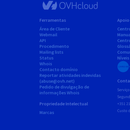
Ferramentas
Apoio 
Área de Cliente
Centr
Webmail
Manua
API
Centr
Procedimento
Gloss
Mailing lists
Comu
Status
Níveis
Whois
Contacto domínio
Reportar atividades indevidas
Conta
(abuse@ovh.net)
Pedido de divulgação de
Serviço
informações Whois
Segunda
Propriedade Intelectual
+351 21
Custo 
Marcas