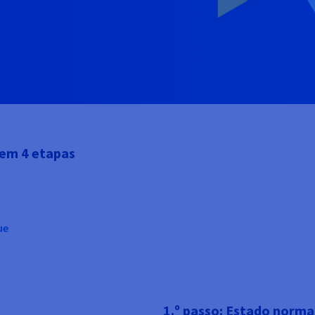
em 4 etapas
ue
1.º passo: Estado norma