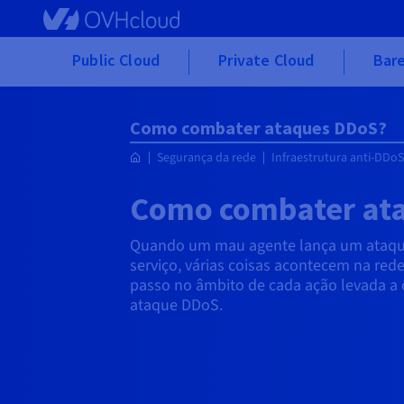
Skip to main content
Public Cloud
Private Cloud
Bare
Como combater ataques DDoS?
Segurança da rede
Infraestrutura anti-DDoS
Como combater at
Quando um mau agente lança um ataqu
serviço, várias coisas acontecem na rede
passo no âmbito de cada ação levada a 
ataque DDoS.