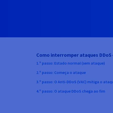
Como interromper ataques DDoS 
1.º passo: Estado normal (sem ataque)
2.º passo: Começa o ataque
3.º passo: O Anti-DDoS (VAC) mitiga o ataq
4.º passo: O ataque DDoS chega ao fim