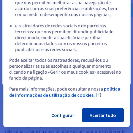
que nos permitem melhorar a sua navegação de
us.ovhcloud.com/
learn
Inglês
USD - $
modelos de bases de dados
acordo com as suas preferências e utilizações, bem
como medir o desempenho das nossas páginas;
ou
Nem todas as bases de dados se baseiam neste modelo de
e rastreadores de redes sociais e de parceiros
tabelas. Podem inspirar-se nele, mas possuem
terceiros: que nos permitem difundir publicidade
especificidades próprias. Nos anos 80 surge o modelo
Ficar no website atual
direcionada, medir a sua eficácia e partilhar
«orientado para o objeto», reinventando a forma como se
determinados dados com os nossos parceiros
armazenam as informações. Nos anos 2000 surge o modelo
publicitários e as redes sociais.
«NoSQL», que põe em causa o modelo relacional das bases de
Selecionar outro website
dados. O objetivo era desenvolver bases de dados mais
Pode aceitar todos os rastreadores, recusá-los ou
práticas para análises avançadas, como o Big Data. Todos
personalizar as suas escolhas a qualquer momento
estes modelos têm as suas características e vantagens.
clicando na ligação «Gerir os meus cookies» acessível no
fundo da página.
Fechar
Base de dados orientada para o objeto
Para mais informações, pode consultar a nossa
política
Permite o armazenamento dos dados sob a forma de objetos.
de informações de utilização de cookies.
Por «objeto» entende-se um grupo de dados no qual se define
uma interface para aceder a essas informações.
O sistema SGBDO atribui automaticamente um identificador
Configurar
Aceitar tudo
(ID) a cada objeto, permitindo o acesso através de diferentes
métodos. A principal diferença quanto à base de dados
relacional reside na possibilidade de atribuir um ID diferente