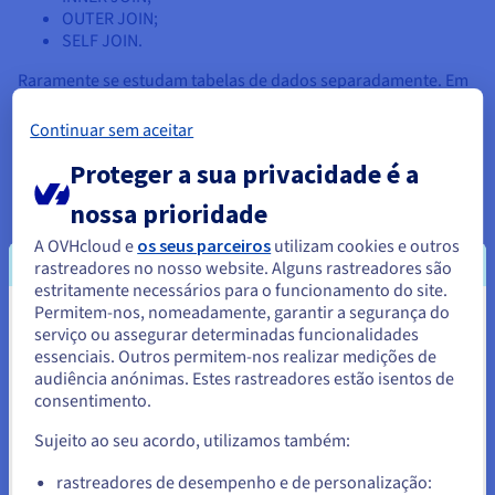
OUTER JOIN;
SELF JOIN.
Raramente se estudam tabelas de dados separadamente. Em
geral, interessa-nos um conjunto de dados com um
significado preciso, dividido por diferentes tabelas. Para tal,
Continuar sem aceitar
os dados devem ser normalizados previamente.
Proteger a sua privacidade é a
Normalização
nossa prioridade
Interrogar várias tabelas ao mesmo tempo implicaria
A OVHcloud e
os seus parceiros
utilizam cookies e outros
logicamente a emissão de vários pedidos para as diferentes
rastreadores no nosso website. Alguns rastreadores são
tabelas, de modo a extrair os dados. Contudo, esta operação
estritamente necessários para o funcionamento do site.
requer tempo, é pouco prática e pode criar duplicações. Tal
Permitem-nos, nomeadamente, garantir a segurança do
processo é passível de alterar o tratamento dos dados.
Parece que está localizado em
serviço ou assegurar determinadas funcionalidades
É aqui que entra a normalização. Tratar os dados por relações
essenciais. Outros permitem-nos realizar medições de
Estados Unidos.
interrogando os conjuntos de dados ligados pelas chaves
audiência anónimas. Estes rastreadores estão isentos de
estrangeiras permite efetuar um pedido único.
consentimento.
Para encomendar a partir de Estados Unidos, terá de consultar e
criar uma conta no website do país em questão.
Sujeito ao seu acordo, utilizamos também:
Aceder ao website do Estados Unidos
rastreadores de desempenho e de personalização:
Diferenciação quanto a outros