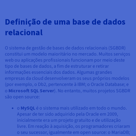
Documentação
Documentação
Documentação
Preços
Roadmap & Changelog
Roadmap & Changelog
Roadmap & Changelog
Observabilidade
Disponibilidade por regiões
Definição de uma base de dados
Documentação
Roadmap & Changelog
Roadmap & Changelog
relacional
O sistema de gestão de bases de dados relacionais (SGBDR)
constitui um modelo maioritário no mercado. Muitos serviços
web ou aplicações profissionais funcionam por meio deste
tipo de bases de dados, a fim de estruturar e retirar
informações essenciais dos dados. Algumas grandes
empresas da cloud desenvolveram os seus próprios modelos
(por exemplo, o Db2, pertencente à IBM; o Oracle Database; e
o
Microsoft SQL Server
). No entanto, muitos projetos SGBDR
são open source:
o
MySQL
é o sistema mais utilizado em todo o mundo.
Apesar de ter sido adquirido pela Oracle em 2009,
inicialmente era um projeto gratuito e de utilização
livre. Em reação à aquisição, os programadores criaram
o seu sucessor, igualmente em open source: o MariaDB;