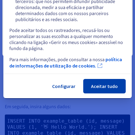
Primeiro, crie uma tabela chamada example_table:
terceiros: que nos permitem difundir publicidade
Ficar no website atual
direcionada, medir a sua eficácia e partilhar
determinados dados com os nossos parceiros
CREATE TABLE example_table (id INT 
publicitários e as redes sociais.
PRIMARY KEY NOT NULL, message CHAR(50)); 
Selecionar outro website
Pode aceitar todos os rastreadores, recusá-los ou
O resultado deve ser o seguinte:
personalizar as suas escolhas a qualquer momento
clicando na ligação «Gerir os meus cookies» acessível no
fundo da página.
Fechar
foo@ubuntu:~$ psql -d example

psql (14.2 (Ubuntu 14.2-1ubuntu1))

Para mais informações, pode consultar a nossa
política
Type "help" for help.

de informações de utilização de cookies.
example=> CREATE TABLE example_table (id 
INT PRIMARY KEY NOT NULL, message 
CHAR(50));

Configurar
Aceitar tudo
Em seguida, insira alguns dados:
INSERT INTO example_table (id, message) 
VALUES (1, '👋 Hello World.'); INSERT 
INTO example_table (id, message) VALUES 