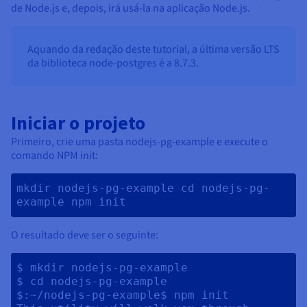
de Node.js e, depois, irá usá-la na aplicação Node.js.
Aquando da redação deste tutorial, a última versão LTS
da biblioteca node-postgres é a 8.7.3.
Iniciar o projeto
Primeiro, crie uma pasta nodejs-pg-example e execute o
comando NPM init:
mkdir nodejs-pg-example cd nodejs-pg-
example npm init 
O resultado deve ser o seguinte:
$ mkdir nodejs-pg-example

$ cd nodejs-pg-example

$:~/nodejs-pg-example$ npm init
