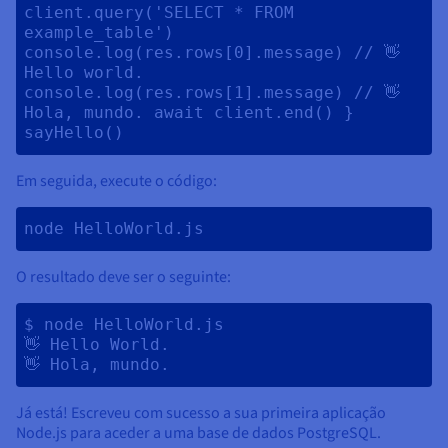
client.query('SELECT * FROM 
example_table') 
console.log(res.rows[0].message) // 👋 
Hello world. 
console.log(res.rows[1].message) // 👋 
Hola, mundo. await client.end() } 
sayHello() 
Em seguida, execute o código:
node HelloWorld.js 
O resultado deve ser o seguinte:
$ node HelloWorld.js 

👋 Hello World.

Já está! Escreveu com sucesso a sua primeira aplicação
Node.js para aceder a uma base de dados PostgreSQL.