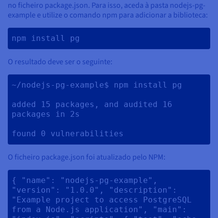
no ficheiro package.json. Para isso, aceda à pasta nodejs-pg-
example e utilize o comando npm para adicionar a biblioteca:
npm install pg 
O resultado deve ser o seguinte:
~/nodejs-pg-example$ npm install pg

added 15 packages, and audited 16 
packages in 2s

O ficheiro package.json foi atualizado pelo NPM:
{ "name": "nodejs-pg-example", 
"version": "1.0.0", "description": 
"Example project to access PostgreSQL 
from a Node.js application", "main": 