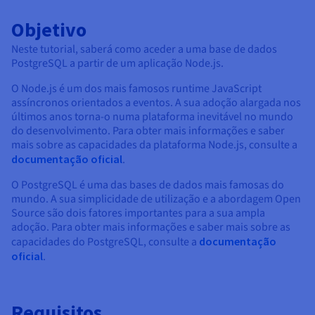
Documentação
Documentação
Documentação
Preços
Roadmap & Changelog
Roadmap & Changelog
Roadmap & Changelog
Observabilidade
Objetivo
Disponibilidade por regiões
Documentação
Neste tutorial, saberá como aceder a uma base de dados
PostgreSQL a partir de um aplicação Node.js.
Roadmap & Changelog
Roadmap & Changelog
O Node.js é um dos mais famosos runtime JavaScript
assíncronos orientados a eventos. A sua adoção alargada nos
últimos anos torna-o numa plataforma inevitável no mundo
do desenvolvimento. Para obter mais informações e saber
mais sobre as capacidades da plataforma Node.js, consulte a
documentação oficial
.
O PostgreSQL é uma das bases de dados mais famosas do
mundo. A sua simplicidade de utilização e a abordagem Open
Source são dois fatores importantes para a sua ampla
adoção. Para obter mais informações e saber mais sobre as
capacidades do PostgreSQL, consulte a
documentação
oficial
.
Requisitos