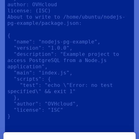
author: OVHcloud

license: (ISC) 

About to write to /home/ubuntu/nodejs-
pg-example/package.json:

{

  "name": "nodejs-pg-example",

  "version": "1.0.0",

  "description": "Example project to 
access PostgreSQL from a Node.js 
application",

  "main": "index.js",

  "scripts": {

    "test": "echo \"Error: no test 
specified\" && exit 1"

  },

  "author": "OVHcloud",

  "license": "ISC"

}
