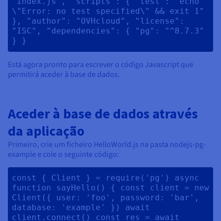
"index.js", "scripts": { "test": "echo 
\"Error: no test specified\" && exit 1" 
}, "author": "OVHcloud", "license": 
"ISC", "dependencies": { "pg": "^8.7.3" 
} } 
Está agora pronto para escrever o código Javascript que
permitirá aceder à base de dados.
Aceder à base de dados através
da aplicação
Primeiro, crie um ficheiro HelloWorld.js na pasta nodejs-pg-
example e cole o seguinte código:
const { Client } = require('pg') async 
function sayHello() { const client = new 
Client({ user: 'foo', password: 'bar', 
database: 'example' }) await 
client.connect() const res = await 