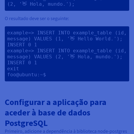
(2, '👋 Hola, mundo.'); 
O resultado deve ser o seguinte:
example=> INSERT INTO example_table (id, 
message) VALUES (1, '👋 Hello World.');

INSERT 0 1

example=> INSERT INTO example_table (id, 
message) VALUES (2, '👋 Hola, mundo.');

INSERT 0 1

exit

Configurar a aplicação para
aceder à base de dados
PostgreSQL
Primeiro, adicione a dependência à biblioteca node-postgres