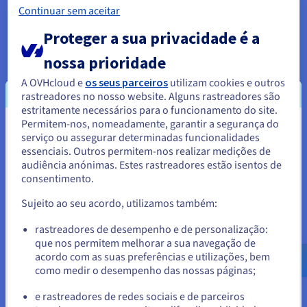
Continuar sem aceitar
Um ficheiro package.json foi criado na pasta nodejs-pg-
Proteger a sua privacidade é a
example:
nossa prioridade
{ "name": "nodejs-pg-example", 
A OVHcloud e
os seus parceiros
utilizam cookies e outros
"version": "1.0.0", "description": 
rastreadores no nosso website. Alguns rastreadores são
"Example project to access PostgreSQL 
estritamente necessários para o funcionamento do site.
from a Node.js application", "main": 
Permitem-nos, nomeadamente, garantir a segurança do
"index.js", "scripts": { "test": "echo 
Parece que está localizado em
serviço ou assegurar determinadas funcionalidades
\"Error: no test specified\" && exit 1" 
essenciais. Outros permitem-nos realizar medições de
}, "author": "OVHcloud", "license": 
Estados Unidos.
audiência anónimas. Estes rastreadores estão isentos de
"ISC" } 
consentimento.
Para encomendar a partir de Estados Unidos, terá de consultar e
criar uma conta no website do país em questão.
Sujeito ao seu acordo, utilizamos também:
Criar elementos PostgreSQL
Aceder ao website do Estados Unidos
rastreadores de desempenho e de personalização:
que nos permitem melhorar a sua navegação de
us.ovhcloud.com/
community
Inglês
USD - $
acordo com as suas preferências e utilizações, bem
Partimos do princípio que a sua base de dados
como medir o desempenho das nossas páginas;
ou
PostgreSQL está instalada
e rastreadores de redes sociais e de parceiros