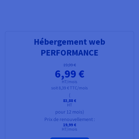
Documentation
Documentation
Tarifs
Roadmap & Changelog
Roadmap & Changelog
Observabilité
Disponibilités par régions
Documentation
Documentation
Roadmap & Changelog
Roadmap & Changelog
Roadmap & Changelog
Hébergement web
PERFORMANCE
19,99 €
6,99 €
HT/mois
soit
8,39 €
TTC/mois
(
83,88 €
HT
pour 12 mois)
Prix de renouvellement :
19,99 €
HT/mois