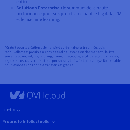
entier.
Solutions Enterprise :
le summum de la haute
performance pour vos projets, incluant le big data, l'IA
et le machine learning.
*Gratuit pour la création et le transfert du domaine la 1re année, puis
renouvellement possible au prix annuel de l'extension choisie parmi la liste
suivante : com, net, biz, info, org, name, fr, re, eu, be, es, it, de, at, co.uk, me.uk,
org.uk, nl, us, ca, cz, ch, in, lt, dk, pm, so, se, yt, tf, wf, pt, pl, ovh, xyz. Non valable
pour les extensions dont le transfert est gratuit.
Outils
Propriété Intellectuelle