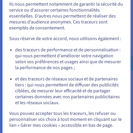
restaurer vos fichiers à J-1, J-2, J-3, J-7 ou J-14, si nécessaire.
Ils nous permettent notamment de garantir la sécurité du
Vous semblez être localisé en États-
service ou d'assurer certaines fonctionnalités
essentielles. D’autres nous permettent de réaliser des
Unis.
mesures d’audience anonymes. Ces traceurs sont
exemptés de consentement.
Pour commander, rendez-vous sur le site de votre pays (États-
Unis) et créez un compte.
Gestion multidomaine
Sous réserve de votre accord, nous utilisons également :
Le service multisite vous permet d'héberger différents sites
Allez sur le site États-Unis
des traceurs de performance et de personnalisation :
web au sein d’un même hébergement.
qui nous permettent d’améliorer votre navigation
us.ovhcloud.com/
Anglais
USD - $
selon vos préférences et usages ainsi que de mesurer
la performance de nos pages ;
ou
et des traceurs de réseaux sociaux et de partenaires
tiers : qui nous permettent de diffuser des publicités
Rester sur le site actuel
ciblées, de mesurer leur efficacité et de partager
certaines données avec nos partenaires publicitaires
et les réseaux sociaux.
Sélectionner un autre site web
Vous pouvez accepter tous les traceurs, les refuser ou
personnaliser vos choix à tout moment en cliquant sur le
lien « Gérer mes cookies » accessible en bas de page.
Fermer