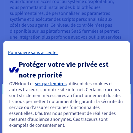
vous donne un accès root au système d'exploitation,
vous permettant d'installer des bibliothèques
supplémentaires, de personnaliser les paramètres
système et d'exécuter des scripts personnalisés aux
côtés de vos agents. Ce niveau de contrôle n'est pas
disponible sur les plateformes SaaS fermées et permet
une intégration plus profonde avec vos outils et services
existants.
Poursuivre sans accepter
Protéger votre vie privée est
notre priorité
Pourquoi choisir OVHcloud pour
OVHcloud et
ses partenaires
utilisent des cookies et
Huginn ?
autres traceurs sur notre site internet. Certains traceurs
sont strictement nécessaires au fonctionnement du site.
Ils nous permettent notamment de garantir la sécurité du
Garantie de disponibilité élevée
Vous semblez être localisé en États-
service ou d'assurer certaines fonctionnalités
essentielles. D’autres nous permettent de réaliser des
Les flux de travail d'automatisation dépendent de la
Unis.
mesures d’audience anonymes. Ces traceurs sont
disponibilité. Les solutions VPS d'OVHcloud sont soutenues
exemptés de consentement.
par un accord de niveau de service (SLA) de 99,9 %,
Pour commander, rendez-vous sur le site de votre pays (États-
Unis) et créez un compte.
garantissant une connectivité fiable et une disponibilité du