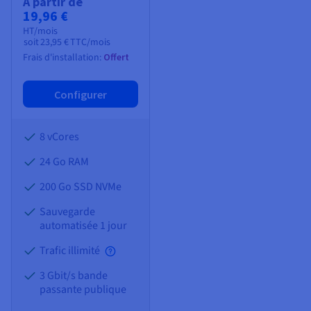
À partir de
19,96 €
HT/mois
soit
23,95 €
TTC/mois
Frais d'installation:
Offert
Configurer
8 vCores
24 Go
RAM
200 Go SSD NVMe
Sauvegarde
automatisée 1 jour
Trafic illimité
3 Gbit/s bande
passante publique