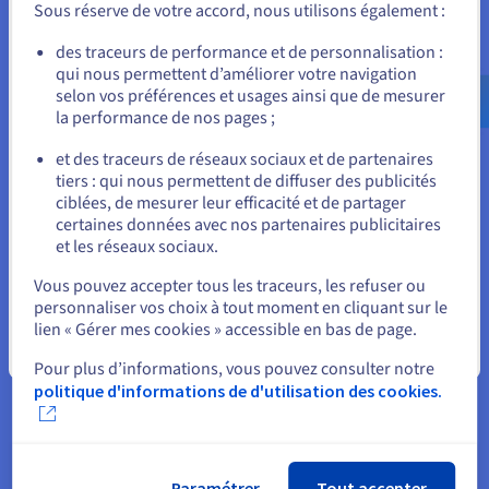
Sous réserve de votre accord, nous utilisons également :
matériel. Cette stabilité est essentielle pour les agents Huginn
qui doivent surveiller les sources de données et déclencher
Allez sur le site États-Unis
des traceurs de performance et de personnalisation :
des actions en continu. La protection anti-DDoS intégrée
qui nous permettent d’améliorer votre navigation
us.ovhcloud.com/
Anglais
USD - $
sécurise encore plus votre infrastructure d'automatisation.
selon vos préférences et usages ainsi que de mesurer
la performance de nos pages ;
Déploiement Docker facile
ou
et des traceurs de réseaux sociaux et de partenaires
La manière la plus fiable d'utiliser et de déployer Huginn est
tiers : qui nous permettent de diffuser des publicités
d'utiliser son image Docker open-source officielle, et c'est
Rester sur le site actuel
ciblées, de mesurer leur efficacité et de partager
simple avec OVHcloud. Choisissez une distribution avec
certaines données avec nos partenaires publicitaires
Docker préinstallé directement lors de la fourniture du VPS,
et les réseaux sociaux.
éliminant les complexités de l'installation manuelle dans le
Sélectionner un autre site web
cloud, des dépendances et de la configuration des services
Vous pouvez accepter tous les traceurs, les refuser ou
gérés. Tirez rapidement l'image Huginn dont vous avez besoin
personnaliser vos choix à tout moment en cliquant sur le
et lancez vos conteneurs avec un simple service Docker.
lien « Gérer mes cookies » accessible en bas de page.
Fermer
Performance rentable
Pour plus d’informations, vous pouvez consulter notre
politique d'informations de d'utilisation des cookies.
OVHcloud bénéficie d'une intégration verticale complète, de
la fabrication des serveurs à la gestion du réseau mondial.
Cela nous permet d'offrir un rapport qualité-prix solide dans
notre écosystème VPS open-source, y compris
VPS n8n
et les
solutions VPS Debian.
Paramétrer
Tout accepter