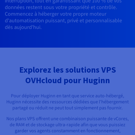
interruption, tout en garantissant que 100 % de vos
Documentation
Documentation
Tarifs
données restent sous votre propriété et contrôle.
Roadmap & Changelog
Roadmap & Changelog
Observabilité
Disponibilités par régions
Commencez à héberger votre propre moteur
Documentation
d'automatisation puissant, privé et personnalisable
Documentation
Roadmap & Changelog
dès aujourd'hui.
Roadmap & Changelog
Roadmap & Changelog
Explorez les solutions VPS
OVHcloud pour Huginn
Pour déployer Huginn en tant que service auto-hébergé,
Huginn nécessite des ressources dédiées que l'hébergement
partagé ou réduit ne peut tout simplement pas fournir.
Nos plans VPS offrent une combinaison puissante de vCores,
de RAM et de stockage ultra-rapide afin que vous puissiez
garder vos agents constamment en fonctionnement,