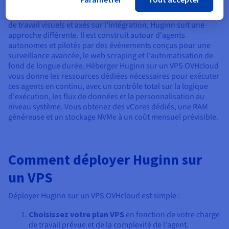
Alors que des outils comme n8n se concentrent sur des flux
de travail visuels et axés sur l'intégration, Huginn suit une
approche différente. Il est construit autour d'agents
autonomes et pilotés par des événements conçus pour une
surveillance avancée, le web scraping et l'automatisation de
fond de longue durée. Héberger Huginn sur un VPS OVHcloud
vous donne les ressources dédiées nécessaires pour exécuter
ces agents en continu, avec un contrôle total sur la logique
d'exécution, les flux de données et la personnalisation au
niveau système. Vous obtenez des vCores dédiés, une RAM
généreuse et un stockage NVMe à un coût mensuel prévisible.
Comment déployer Huginn sur
un VPS
Déployer Huginn sur un VPS OVHcloud est simple :
Choisissez votre plan VPS
en fonction de votre charge
de travail prévue et de la complexité de l'agent.