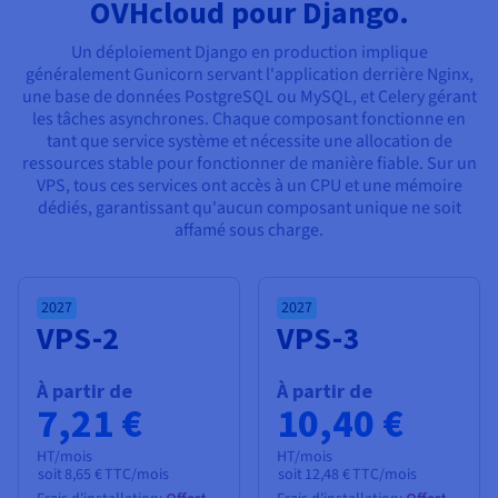
Documentation
Documentation
OVHcloud pour Django.
Tarifs
Roadmap & Changelog
Roadmap & Changelog
Observabilité
Disponibilités par régions
Un déploiement Django en production implique
Documentation
généralement Gunicorn servant l'application derrière Nginx,
Documentation
Roadmap & Changelog
une base de données PostgreSQL ou MySQL, et Celery gérant
Roadmap & Changelog
Roadmap & Changelog
les tâches asynchrones. Chaque composant fonctionne en
tant que service système et nécessite une allocation de
ressources stable pour fonctionner de manière fiable. Sur un
VPS, tous ces services ont accès à un CPU et une mémoire
dédiés, garantissant qu'aucun composant unique ne soit
affamé sous charge.
2027
2027
VPS-2
VPS-3
À partir de
À partir de
7,21 €
10,40 €
HT/mois
HT/mois
soit
8,65 €
TTC/mois
soit
12,48 €
TTC/mois
Offert
Offert