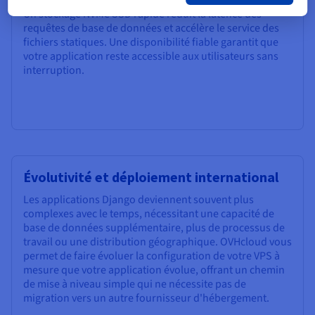
des requêtes concurrentes et des tâches en arrière-plan.
Un stockage NVMe SSD rapide réduit la latence des
requêtes de base de données et accélère le service des
fichiers statiques. Une disponibilité fiable garantit que
votre application reste accessible aux utilisateurs sans
interruption.
Évolutivité et déploiement international
Les applications Django deviennent souvent plus
complexes avec le temps, nécessitant une capacité de
base de données supplémentaire, plus de processus de
travail ou une distribution géographique. OVHcloud vous
permet de faire évoluer la configuration de votre VPS à
mesure que votre application évolue, offrant un chemin
de mise à niveau simple qui ne nécessite pas de
migration vers un autre fournisseur d'hébergement.