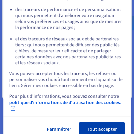
VPS vous donne une liberté totale pour configurer ces
serveurs, mettre en place des superviseurs de processus et les
Allez sur le site États-Unis
des traceurs de performance et de personnalisation :
intégrer avec Nginx en tant que proxy inverse. Pour les
qui nous permettent d’améliorer votre navigation
us.ovhcloud.com/
Anglais
USD - $
applications Django utilisant des vues asynchrones ou des
selon vos préférences et usages ainsi que de mesurer
WebSockets, déployer un serveur ASGI comme Daphne ou
la performance de nos pages ;
ou
Uvicorn est tout aussi simple.
et des traceurs de réseaux sociaux et de partenaires
tiers : qui nous permettent de diffuser des publicités
Rester sur le site actuel
ciblées, de mesurer leur efficacité et de partager
certaines données avec nos partenaires publicitaires
Pourquoi choisir OVHcloud pour
et les réseaux sociaux.
Sélectionner un autre site web
votre VPS Django ?
Vous pouvez accepter tous les traceurs, les refuser ou
personnaliser vos choix à tout moment en cliquant sur le
lien « Gérer mes cookies » accessible en bas de page.
Fermer
Pour plus d’informations, vous pouvez consulter notre
politique d'informations de d'utilisation des cookies.
Performances stables et infrastructure
fiable
Les plans VPS d'OVHcloud fournissent les ressources de
calcul nécessaires pour les applications Django gérant
Paramétrer
Tout accepter