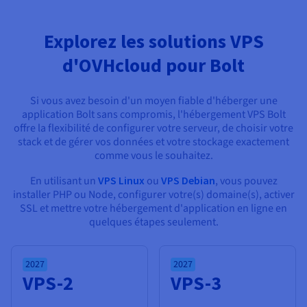
Documentation
Documentation
Tarifs
Roadmap & Changelog
Roadmap & Changelog
Observabilité
Disponibilités par régions
Documentation
Explorez les solutions VPS
Documentation
Roadmap & Changelog
d'OVHcloud pour Bolt
Roadmap & Changelog
Roadmap & Changelog
Si vous avez besoin d'un moyen fiable d'héberger une
application Bolt sans compromis, l'hébergement VPS Bolt
offre la flexibilité de configurer votre serveur, de choisir votre
stack et de gérer vos données et votre stockage exactement
comme vous le souhaitez.
En utilisant un
VPS Linux
ou
VPS Debian
, vous pouvez
installer PHP ou Node, configurer votre(s) domaine(s), activer
SSL et mettre votre hébergement d'application en ligne en
quelques étapes seulement.
2027
2027
VPS-2
VPS-3