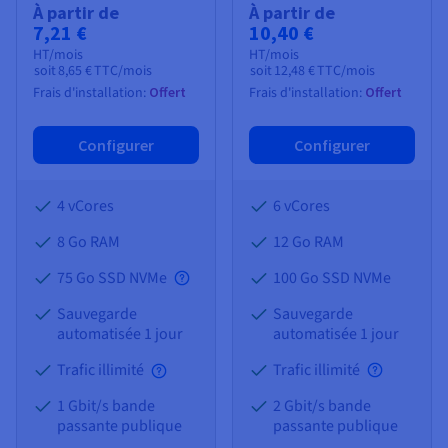
À partir de
À partir de
7,21 €
10,40 €
HT/mois
HT/mois
soit
8,65 €
TTC/mois
soit
12,48 €
TTC/mois
Frais d'installation:
Offert
Frais d'installation:
Offert
Configurer
Configurer
4 vCores
6 vCores
8 Go
RAM
12 Go
RAM
75 Go SSD NVMe
100 Go SSD NVMe
Sauvegarde
Sauvegarde
automatisée 1 jour
automatisée 1 jour
Trafic illimité
Trafic illimité
1 Gbit/s bande
2 Gbit/s bande
passante publique
passante publique