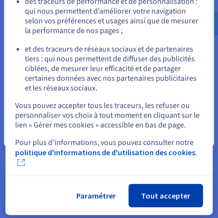
des traceurs de performance et de personnalisation :
vos applications sécurisés.
qui nous permettent d’améliorer votre navigation
us.ovhcloud.com/
Anglais
USD - $
selon vos préférences et usages ainsi que de mesurer
la performance de nos pages ;
ou
Pourquoi choisir OVHcloud pour
et des traceurs de réseaux sociaux et de partenaires
votre VPS Bolt ?
tiers : qui nous permettent de diffuser des publicités
Rester sur le site actuel
ciblées, de mesurer leur efficacité et de partager
certaines données avec nos partenaires publicitaires
et les réseaux sociaux.
Sélectionner un autre site web
Fiabilité optimisée
Vous pouvez accepter tous les traceurs, les refuser ou
L'hébergement VPS Bolt d'OVHcloud est conçu pour un
personnaliser vos choix à tout moment en cliquant sur le
hébergement d'application stable, avec des
lien « Gérer mes cookies » accessible en bas de page.
performances de serveur fiables, des sauvegardes
Fermer
Pour plus d’informations, vous pouvez consulter notre
automatisées et des options de déploiement flexibles.
politique d'informations de d'utilisation des cookies.
Peu importe ce que vous déployez - une application Bolt,
un site web PHP ou un dépôt GitHub - votre VPS garde
votre site en ligne et réactif. En conséquence, les
développeurs peuvent exécuter des applications prêtes
pour la production et bénéficier d'un temps de
Paramétrer
Tout accepter
disponibilité prévisible et d'un accès aux données
cohérent.