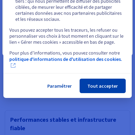
tiers : qui nous permettent de diffuser des publicités
Rester sur le site actuel
travers différents environnements de serveur. Un VPS
ciblées, de mesurer leur efficacité et de partager
compatible Docker vous permet de déployer Appwrite en
certaines données avec nos partenaires publicitaires
utilisant la commande d'installation officielle et de gérer les
et les réseaux sociaux.
conteneurs de la plateforme avec les outils Docker standards.
Sélectionner un autre site web
Les mises à jour sont appliquées en tirant de nouvelles
Vous pouvez accepter tous les traceurs, les refuser ou
images, et les retours en arrière sont simples. Ce modèle
personnaliser vos choix à tout moment en cliquant sur le
d'infrastructure simplifie les opérations et garantit que votre
lien « Gérer mes cookies » accessible en bas de page.
backend reste facile à maintenir.
Fermer
Pour plus d’informations, vous pouvez consulter notre
politique d'informations de d'utilisation des cookies.
Pourquoi choisir OVHcloud pour
Paramétrer
Tout accepter
votre VPS Appwrite ?
Performances stables et infrastructure
fiable