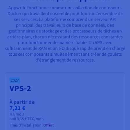
Documentation
Documentation
Tarifs
Appwrite fonctionne comme une collection de conteneurs
Roadmap & Changelog
Roadmap & Changelog
Observabilité
Disponibilités par régions
Docker qui travaillent ensemble pour fournir l'ensemble de
Documentation
ses services. La plateforme comprend un serveur API
Documentation
Roadmap & Changelog
principal, des travailleurs de base de données, des
Roadmap & Changelog
Roadmap & Changelog
gestionnaires de stockage et des processeurs de tâches en
arrière-plan, chacun nécessitant des ressources constantes
pour fonctionner de manière fiable. Un VPS avec
suffisamment de RAM et un I/O disque rapide prend en charge
tous ces composants simultanément sans créer de goulets
d'étranglement de ressources.
2027
VPS-2
À partir de
7,21 €
HT/mois
soit
8,65 €
TTC/mois
Frais d'installation:
Offert