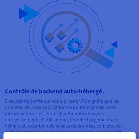
Contrôle de backend auto-hébergé.
Exécuter Appwrite sur votre propre VPS signifie que les
données de votre application ne quittent jamais votre
infrastructure. Les jetons d'authentification, les
enregistrements d'utilisateurs, les téléchargements de
fichiers et le contenu de la base de données sont stockés
exclusivement sur votre serveur. Ce modèle de propriété
élimine les préoccupations concernant le verrouillage des