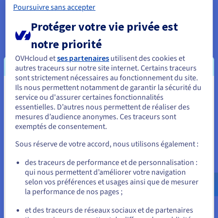
Poursuivre sans accepter
fournisseurs, les changements de prix inattendus ou les
exigences de résidence des données. Pour les applications
Protéger votre vie privée est
traitant des données personnelles ou financières, l'auto-
hébergement est souvent une nécessité de conformité plutôt
notre priorité
qu'une simple préférence.
OVHcloud et
ses partenaires
utilisent des cookies et
APIs instantanées pour le Web et le Mobile
autres traceurs sur notre site internet. Certains traceurs
sont strictement nécessaires au fonctionnement du site.
Appwrite fournit des SDK prêts à l'emploi pour le web, iOS,
Ils nous permettent notamment de garantir la sécurité du
Android, Flutter et les environnements côté serveur. Une fois
Vous semblez être localisé en États-
service ou d'assurer certaines fonctionnalités
déployées sur votre VPS, vos applications peuvent
essentielles. D’autres nous permettent de réaliser des
Unis.
immédiatement se connecter aux points de terminaison
mesures d’audience anonymes. Ces traceurs sont
d'authentification, de base de données, de stockage et de
exemptés de consentement.
Pour commander, rendez-vous sur le site de votre pays (États-
fonction sans écrire de code backend depuis le début. Cela
Unis) et créez un compte.
accélère considérablement le développement et permet aux
Sous réserve de votre accord, nous utilisons également :
petites équipes de créer des applications complètes tout en
Allez sur le site États-Unis
concentrant leurs efforts sur le frontend et l'expérience
des traceurs de performance et de personnalisation :
utilisateur.
qui nous permettent d’améliorer votre navigation
us.ovhcloud.com/
Anglais
USD - $
selon vos préférences et usages ainsi que de mesurer
Infrastructure prête pour Docker
la performance de nos pages ;
ou
Appwrite est distribué et déployé entièrement via Docker,
et des traceurs de réseaux sociaux et de partenaires
rendant le processus d'installation cohérent et répétable à