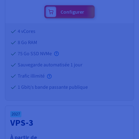
Configurer
4 vCores
8 Go
RAM
75 Go SSD NVMe
Sauvegarde automatisée 1 jour
Trafic illimité
1 Gbit/s bande passante publique
2027
VPS-3
À partir de