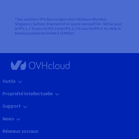
* Nos solutions VPS dans la région Asie-Pacifique (Mumbai,
Singapour, Sydney) disposent d'un quota mensuel fixe : 500 Go pour
le VPS-1, 1 To pour le VPS-2 et le VPS-3, 3 To pour le VPS-4. Au-delà, la
bande passante est limitée à 10 Mbit/s
Outils
Propriété Intellectuelle
Support
News
Réseaux sociaux