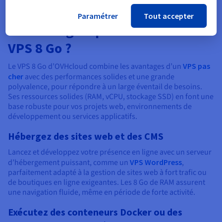
Paramétrer
Tout accepter
Cas d’usage : que faire avec un
VPS 8 Go ?
Le VPS 8 Go d’OVHcloud combine les avantages d’un
VPS pas
cher
avec des performances solides et une grande
polyvalence, pour répondre à un large éventail de besoins.
Ses ressources solides (RAM, vCPU, stockage SSD) en font une
base robuste pour vos projets web, environnements de
développement ou services applicatifs.
Hébergez des sites web et des CMS
Lancez et développez votre présence en ligne avec un serveur
d’hébergement puissant, comme un
VPS WordPress
,
parfaitement adapté à la gestion de sites web à fort trafic ou
de boutiques en ligne exigeantes. Les 8 Go de RAM assurent
une navigation fluide, même en période de forte activité.
Exécutez des conteneurs Docker ou des