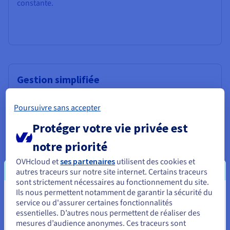
constante.
Gestion simplifiée
Prenez le contrôle total de votre serveur d'hébergement :
Grâce à un tableau de bord intuitif, OVHcloud vous
Poursuivre sans accepter
permet de gérer votre système d’exploitation, vos
Protéger votre vie privée est
ressources et des services comme la
VPS Backup
, en
toute simplicité. Vous restez ainsi concentré sur vos
notre priorité
développements, sans vous soucier des tâches
d’administration quotidiennes.
OVHcloud et
ses partenaires
utilisent des cookies et
autres traceurs sur notre site internet. Certains traceurs
sont strictement nécessaires au fonctionnement du site.
Ils nous permettent notamment de garantir la sécurité du
Vous semblez être localisé en États-
service ou d'assurer certaines fonctionnalités
essentielles. D’autres nous permettent de réaliser des
Flexible et évolutif
Unis.
mesures d’audience anonymes. Ces traceurs sont