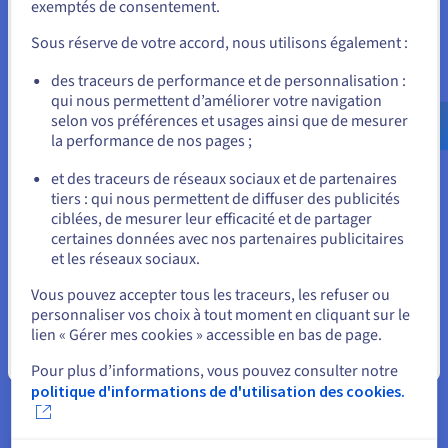
Le VPS 8 Go d’OVHcloud s’adapte à l’évolution de vos
exemptés de consentement.
Pour commander, rendez-vous sur le site de votre pays (États-
besoins. Ajoutez des vCPU, de la RAM ou du stockage
Unis) et créez un compte.
NVMe en un clic, sans migration nécessaire, pour
Sous réserve de votre accord, nous utilisons également :
accompagner la croissance de votre projet.
Allez sur le site États-Unis
des traceurs de performance et de personnalisation :
qui nous permettent d’améliorer votre navigation
us.ovhcloud.com/
Anglais
USD - $
selon vos préférences et usages ainsi que de mesurer
la performance de nos pages ;
ou
et des traceurs de réseaux sociaux et de partenaires
tiers : qui nous permettent de diffuser des publicités
Rester sur le site actuel
ciblées, de mesurer leur efficacité et de partager
Fiable et accessible
certaines données avec nos partenaires publicitaires
et les réseaux sociaux.
Chaque VPS repose sur une infrastructure redondée à
Sélectionner un autre site web
l’échelle mondiale, avec un engagement de niveau de
Vous pouvez accepter tous les traceurs, les refuser ou
service (SLA) de 99,9 %. De plus, l’implantation de nos
personnaliser vos choix à tout moment en cliquant sur le
datacenters dans plusieurs régions vous permet de
lien « Gérer mes cookies » accessible en bas de page.
choisir une localisation proche de vos utilisateurs,
Fermer
réduisant la latence et renforçant la fiabilité de vos
Pour plus d’informations, vous pouvez consulter notre
services.
politique d'informations de d'utilisation des cookies.