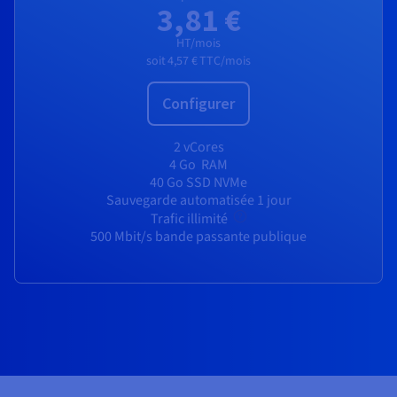
Documentation
Documentation
3,81 €
Tarifs
Roadmap & Changelog
Roadmap & Changelog
Observabilité
Disponibilités par régions
HT/mois
Documentation
Documentation
soit
4,57 €
TTC/mois
Roadmap & Changelog
Roadmap & Changelog
Roadmap & Changelog
Configurer
2 vCores
4 Go
RAM
40 Go SSD NVMe
Sauvegarde automatisée 1 jour
Trafic illimité
500 Mbit/s bande passante publique