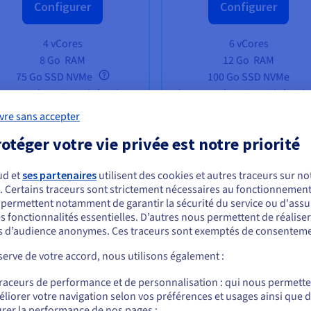
Configurer
Configurer
4 vCores
6 vCores
8 Go
RAM
12 Go
RAM
75 Go SSD NVMe
100 Go SSD NVMe
uvegarde automatisée 1 jour
Sauvegarde automatisée 1 j
Trafic illimité
Trafic illimité
[
vre sans accepter
bit/s bande passante publique
2 Gbit/s bande passante publ
otéger votre vie privée est notre priorité
ud et
ses partenaires
utilisent des cookies et autres traceurs sur not
. Certains traceurs sont strictement nécessaires au fonctionnement 
ous semblez être localisé en États-Unis.
s permettent notamment de garantir la sécurité du service ou d'assu
s fonctionnalités essentielles. D’autres nous permettent de réalise
r commander, rendez-vous sur le site de votre pays (États-Unis) et créez un
 d’audience anonymes. Ces traceurs sont exemptés de consenteme
mpte.
our Valheim ?
erve de votre accord, nous utilisons également :
Allez sur le site États-Unis
traceurs de performance et de personnalisation : qui nous permett
us.ovhcloud.com/
vps
Anglais
USD - $
liorer votre navigation selon vos préférences et usages ainsi que 
rer la performance de nos pages ;