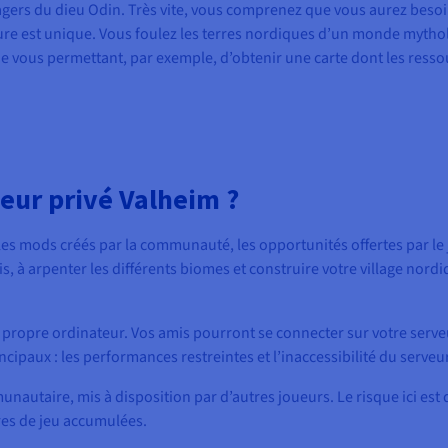
agers du dieu Odin. Très vite, vous comprenez que vous aurez beso
re est unique. Vous foulez les terres nordiques d’un monde mytholog
code vous permettant, par exemple, d’obtenir une carte dont les ress
eur privé Valheim ?
es mods créés par la communauté, les opportunités offertes par le 
à arpenter les différents biomes et construire votre village nordi
e propre ordinateur. Vos amis pourront se connecter sur votre serveu
ipaux : les performances restreintes et l’inaccessibilité du serveu
utaire, mis à disposition par d’autres joueurs. Le risque ici est d
res de jeu accumulées.