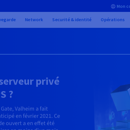
Mon c
vegarde
Network
Securité & identité
Opérations
serveur privé
S ?
 Gate, Valheim a fait
nticipé en février 2021. Ce
e ouvert a en effet été