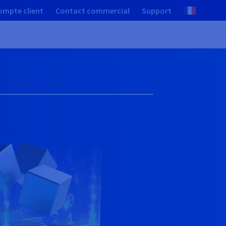
ompte client
Contact commercial
Support