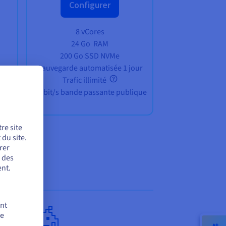
Configurer
8 vCores
24 Go
RAM
200 Go SSD NVMe
our
Sauvegarde automatisée 1 jour
Trafic illimité
ique
3 Gbit/s bande passante publique
re site
du site.
rer
r des
nt.
ent
de