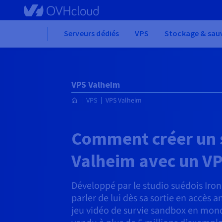
Skip to main content
Home
Serveurs dédiés
VPS
Stockage & sau
VPS Valheim
VPS
VPS Valheim
Comment créer un 
Valheim avec un VP
Développé par le studio suédois Iron
parler de lui dès sa sortie en accès a
jeu vidéo de survie sandbox en mond