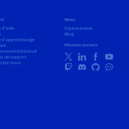
rt
News
 d'aide
Espace presse
s
Blog
e d'apprentissage
Réseaux sociaux
ire
unauté OVHcloud
ux de support
ctez-nous