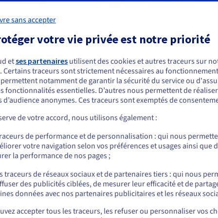
Revendeur ou partenaire OVHcloud ?
vre sans accepter
Profitez de nos offres exclusives dès maintenant sur votre c
otéger votre vie privée est notre priorité
ud et
ses partenaires
utilisent des cookies et autres traceurs sur not
Découvrir le programme
. Certains traceurs sont strictement nécessaires au fonctionnement 
ous semblez être localisé en États-Unis.
s permettent notamment de garantir la sécurité du service ou d'assu
s fonctionnalités essentielles. D’autres nous permettent de réalise
r commander, rendez-vous sur le site de votre pays (États-Unis) et créez un
 d’audience anonymes. Ces traceurs sont exemptés de consenteme
mpte.
erve de votre accord, nous utilisons également :
Allez sur le site États-Unis
lécom ?
traceurs de performance et de personnalisation : qui nous permett
us.ovhcloud.com/
Anglais
USD - $
liorer votre navigation selon vos préférences et usages ainsi que 
rer la performance de nos pages ;
ou
s traceurs de réseaux sociaux et de partenaires tiers : qui nous per
ffuser des publicités ciblées, de mesurer leur efficacité et de partag
Rester sur le site actuel
ines données avec nos partenaires publicitaires et les réseaux soci
vez accepter tous les traceurs, les refuser ou personnaliser vos ch