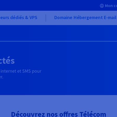
Mon c
eurs dédiés & VPS
Domaine Hébergement E-mail
ctés
, internet et SMS pour
r.
Découvrez nos offres Télécom