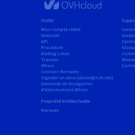
Outils
Suppo
Mon compte client
Centre
Webmail
Guide
API
Centr
Procédure
Glossa
Mailing Listes
Comm
Travaux
Nivea
Whois
Conta
Contact domaine
Signaler un abus (abuse@ovh.net)
Demande de divulgation
d'informations Whois
Propriété Intellectuelle
Marques