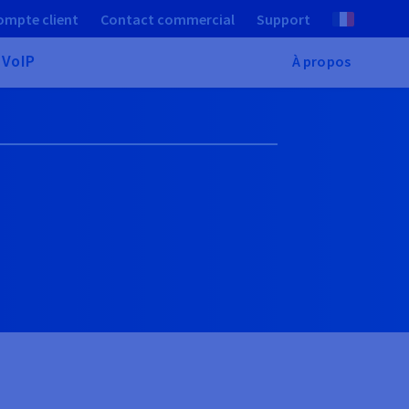
ompte client
Contact commercial
Support
 VoIP
À propos