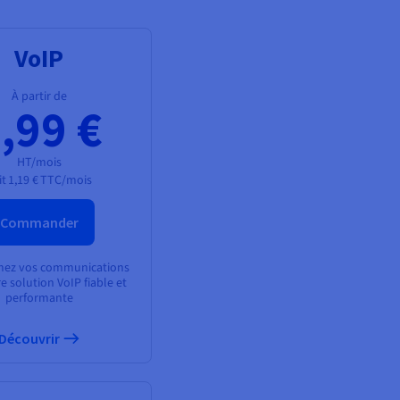
VoIP
À partir de
,99 €
HT/mois
it
1,19 €
TTC/mois
Commander
mez vos communications
e solution VoIP fiable et
performante
Découvrir