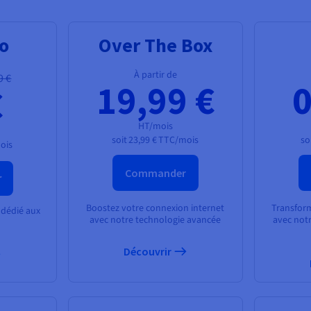
ro
Over The Box
À partir de
9 €
19,99 €
0
€
HT/mois
soit
23,99 €
TTC/mois
so
ois
Commander
r
Boostez votre connexion internet
Transfor
 dédié aux
avec notre technologie avancée
avec notr
Découvrir