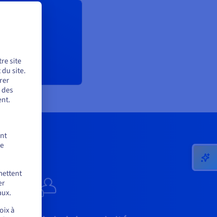
ompte client !
re site
du site.
rer
r des
nt.
ent
de
mettent
er
aux.
oix à