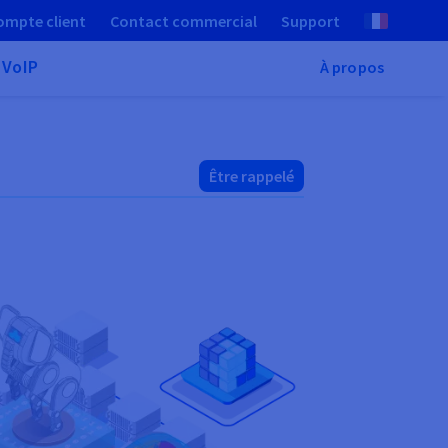
ompte client
Contact commercial
Support
 VoIP
À propos
Être rappelé