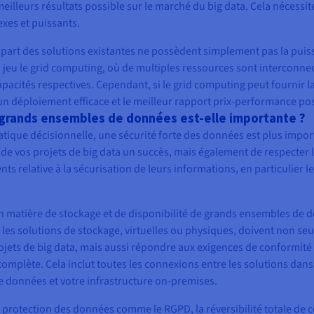
eilleurs résultats possible sur le marché du big data. Cela nécessit
xes et puissants.
lupart des solutions existantes ne possèdent simplement pas la pui
en jeu le grid computing, où de multiples ressources sont interconne
apacités respectives. Cependant, si le grid computing peut fournir l
 un déploiement efficace et le meilleur rapport prix-performance pos
s grands ensembles de données est-elle importante ?
matique décisionnelle, une sécurité forte des données est plus impo
e de vos projets de big data un succès, mais également de respecter 
ents relative à la sécurisation de leurs informations, en particulier l
n matière de stockage et de disponibilité de grands ensembles de 
 les solutions de stockage, virtuelles ou physiques, doivent non se
ojets de big data, mais aussi répondre aux exigences de conformité
 complète. Cela inclut toutes les connexions entre les solutions dans
de données et votre infrastructure on-premises.
 protection des données comme le RGPD, la réversibilité totale de ce