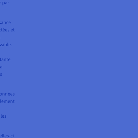
e par
ssance
ctées et
a
sible.
rtante
la
es
données
ulement
 les
lles-ci