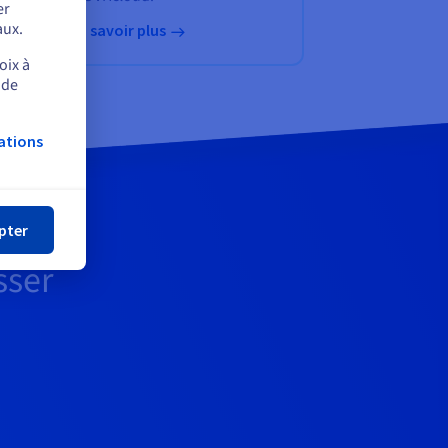
er
aux.
En savoir plus
oix à
 de
ations
mer
pter
sser