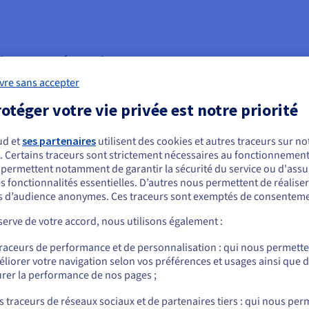
ls pour épauler votre organisation
vre sans accepter
otéger votre vie privée est notre priorité
ud et
ses partenaires
utilisent des cookies et autres traceurs sur not
. Certains traceurs sont strictement nécessaires au fonctionnement 
ous semblez être localisé en États-Unis.
s permettent notamment de garantir la sécurité du service ou d'assu
s fonctionnalités essentielles. D’autres nous permettent de réalise
r commander, rendez-vous sur le site de votre pays (États-Unis) et créez un
 d’audience anonymes. Ces traceurs sont exemptés de consenteme
mpte.
erve de votre accord, nous utilisons également :
Allez sur le site États-Unis
ofessional Services
Nos partenaires
traceurs de performance et de personnalisation : qui nous permett
us.ovhcloud.com/
Anglais
USD - $
s experts à votre service pour
Un large réseau de partenair
liorer votre navigation selon vos préférences et usages ainsi que 
us accompagner dans vos
partout dans le monde pour
rer la performance de nos pages ;
ou
ojets.
tous vos projets.
s traceurs de réseaux sociaux et de partenaires tiers : qui nous per