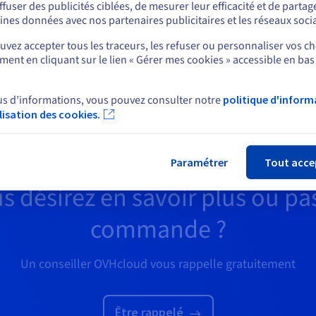
 savoir plus
En savoir plus
ffuser des publicités ciblées, de mesurer leur efficacité et de partag
Rester sur le site actuel
ines données avec nos partenaires publicitaires et les réseaux soci
vez accepter tous les traceurs, les refuser ou personnaliser vos ch
ent en cliquant sur le lien « Gérer mes cookies » accessible en bas
Sélectionner un autre site web
us d’informations, vous pouvez consulter notre
politique d'inform
ilisation des cookies.
Fer
Paramétrer
Tout acce
s désirez en savoir plus ou pa
commande ?
Un conseiller OVHcloud vous rappelle gratuitement
Être rappelé