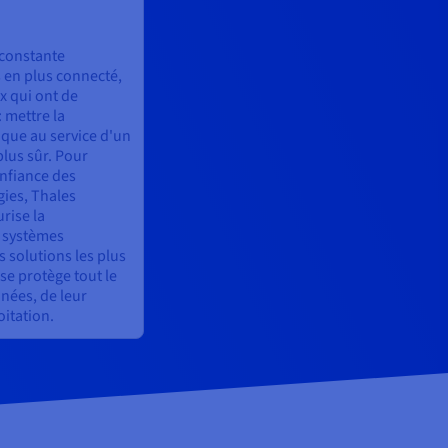
constante
s en plus connecté,
x qui ont de
 mettre la
que au service d'un
lus sûr. Pour
onfiance des
gies, Thales
rise la
 systèmes
s solutions les plus
ise protège tout le
nnées, de leur
oitation.