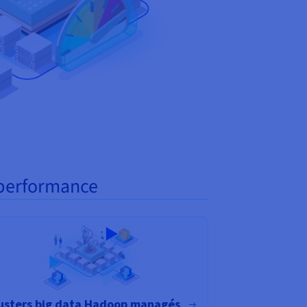
e performance
usters big data Hadoop managés