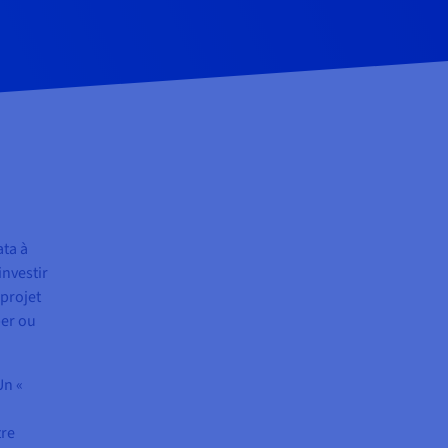
ata à
investir
 projet
per ou
Un «
tre