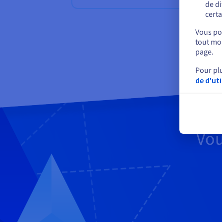
En
de di
certa
Vous pou
tout mom
page.
Pour pl
de d'ut
Vou