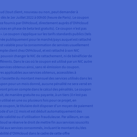
Cloud (tout client, nouveau ou non, peut demander à
e dès le 1er Juillet 2022 à 00h00 (heure de Paris). Le coupon
ervice fournis par OVHcloud, directement auprès d’OVHcloud
vices en phase de beta test gratuits). Ce coupon n’est pas
. Le coupon s’applique sur les tarifs standards publics (tels
ffichée publiquement pour le marché/pays auquel est rattaché
 est valable pour la consommation de services usuellement
pte client chez OVHcloud, et est rattaché à son NIC
e pouvoir changer le NIC de rattachement, ni de bénéficier de
ents. Dans le cas où le coupon est utilisé par un NIC autre
es services obtenus ainsi, sans ré-émission du coupon.
es applicables aux services obtenus, accessibles à
 l’assiette du montant mensuel des services utilisés dans les
 coupon pour un mois donné, aucune pénalité ne sera versé en
ont pris en compte dans le calcul des pénalités. Le coupon
 de manière gratuite ou payante, à un tiers (il n’est pas
utilisé en une ou plusieurs fois pour ce projet, en
ce coupon, le titulaire doit disposer d’un moyen de paiement
ériode d’un (1) mois et est déduit automatiquement des
e validité ou d’utilisation frauduleuse. Par ailleurs, en cas
 se réserve le droit de mettre fin aux services souscrits
s lié aux services consommés, incluant le montant du/des
bilité d’OVHcloud dans le cadre de cette offre