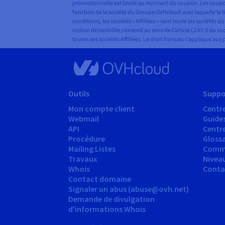
promotionnelle est limité au montant du coupon. Les coupons 
fonction de la société du Groupe OVHcloud avec laquelle le t
conditions, les sociétés « Affiliées » sont toute les sociét
notion de contrôle s’entend au sens de l’article L233-3 du co
toutes ses sociétés Affiliées. Le droit français s’applique au
Outils
Suppo
Mon compte client
Centre
Webmail
Guide
API
Centr
Procédure
Glossa
Mailing Listes
Comm
Travaux
Nivea
Whois
Conta
Contact domaine
Signaler un abus (abuse@ovh.net)
Demande de divulgation
d'informations Whois