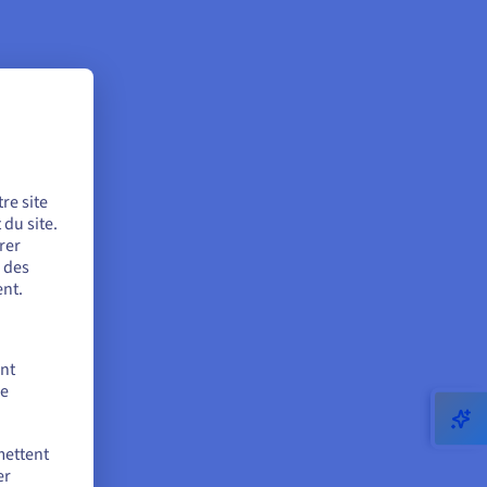
re site
du site.
rer
r des
nt.
ent
de
mettent
er