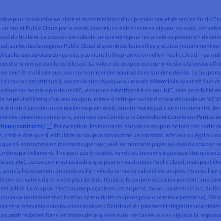
plicable pour toute mise en place et consommation d’un premier projet de service Public 
éé un projet Public Cloud par le passé, que celui-ci soit encore en vigueur ou non), activabl
c Cloud du titulaire. Le coupon est valable uniquement pour les achats de prestation de s
loud, sur toutes les régions Public Cloud disponibles, hors offres gratuites (notamment ser
cables aux services concernés, y compris l’offre promotionnelle « Public Cloud Free Trial »
’objet d’une remise quelle qu’elle soit. La valeur du coupon est exprimée dans la devise a
et ne peut être utilisée que pour consommer des services dans la même devise. Le coupon
sé. Le coupon est attribué à une personne physique ou morale déterminée ayant déjà un com
ysique ou morale a plusieurs NIC, le coupon est rattaché à un seul NIC, sans possibilité d
 peut utiliser qu’un seul coupon, même si cette personne dispose de plusieurs NIC différ
le droit d’annuler ou de résilier de plein droit, sans formalité judiciaire ni indemnité, l
rve des présentes conditions, ainsi que des Conditions Générales et Conditions Particulièr
tions/contracts/
Par exception, les montants issus de ce coupon ne font pas partie de
es ; c’est-à-dire que si le titulaire du coupon consomme un montant inférieur ou égal au
s que s’il consomme un montant supérieur, seul les montants payés au-delà du coupon ser
me partiellement. Il ne peut pas être cédé, vendu ou transmis à quelque titre que ce soit,
 société). Le coupon n’est utilisable que pour un seul projet Public Cloud, mais peut être 
usqu’à l’épuisement du solde ou l’arrivée du terme de validité du coupon. Pour utiliser 
de son activation dans le compte client du titulaire, le coupon est valide pendant une p
été activé. Le coupon n’est pas remplaçable en cas de perte, de vol, de destruction, de fin d
auduleuse (notamment utilisation de multiples coupons pour une même personne), OVHcloud
tulaire sera redevable dans tous les cas envers OVHcloud du paiement intégral des montant
t réclamer. Dans les limites de ce qui est autorisé par les lois en vigueur, la responsa