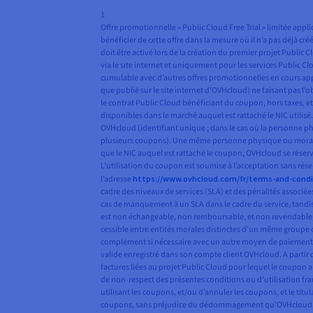
1
Offre promotionnelle « Public Cloud Free Trial » limitée ap
bénéficier de cette offre dans la mesure où il n’a pas déjà cr
doit être activé lors de la création du premier projet Publi
via le site internet et uniquement pour les services Public C
cumulable avec d’autres offres promotionnelles en cours appli
que publié sur le site internet d’OVHcloud) ne faisant pas l
le contrat Public Cloud bénéficiant du coupon, hors taxes, 
disponibles dans le marché auquel est rattaché le NIC utili
OVHcloud (identifiant unique ; dans le cas où la personne ph
plusieurs coupons). Une même personne physique ou morale ne
que le NIC auquel est rattaché le coupon, OVHcloud se réserve 
L’utilisation du coupon est soumise à l’acceptation sans rése
l’adresse
https://www.ovhcloud.com/fr/terms-and-condi
cadre des niveaux de services (SLA) et des pénalités associé
cas de manquement à un SLA dans le cadre du service, tandi
est non échangeable, non remboursable, et non revendable, mê
cessible entre entités morales distinctes d’un même groupe de
complément si nécessaire avec un autre moyen de paiement, j
valide enregistré dans son compte client OVHcloud. A partir 
factures liées au projet Public Cloud pour lequel le coupon a 
de non-respect des présentes conditions ou d’utilisation fr
utilisant les coupons, et/ou d’annuler les coupons, et le ti
coupons, sans préjudice du dédommagement qu’OVHcloud pourrai