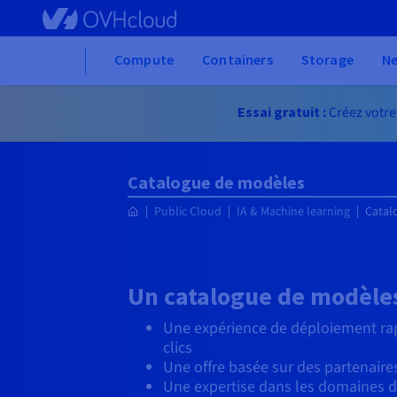
Skip to main content
Home
Compute
Containers
Storage
N
Essai gratuit :
Créez votre
Catalogue de modèles
Public Cloud
IA & Machine learning
Catal
Un catalogue de modèles
Une expérience de déploiement rap
clics
Une offre basée sur des partenaire
Une expertise dans les domaines d