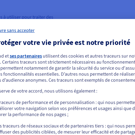
s à utiliser pour traiter des
ité plug-and-play, vous pouvez
commencer à l'utiliser
vre sans accepter
otéger votre vie privée est notre priorité
 audios de formats multiples,
ud et
ses partenaires
utilisent des cookies et autres traceurs sur not
 locuteurs) et les horodatages au
. Certains traceurs sont strictement nécessaires au fonctionnement 
ous semblez être localisé en États-Unis.
s permettent notamment de garantir la sécurité du service ou d'assu
s fonctionnalités essentielles. D’autres nous permettent de réalise
r commander, rendez-vous sur le site de votre pays (États-Unis) et créez un
es
 d’audience anonymes. Ces traceurs sont exemptés de consenteme
mpte.
 698 sujets (Topic Classification)
tif, neutre)
erve de votre accord, nous utilisons également :
Allez sur le site États-Unis
our la modération au travers de 19
traceurs de performance et de personnalisation : qui nous permett
us.ovhcloud.com/
Anglais
USD - $
liorer votre navigation selon vos préférences et usages ainsi que 
ues
rer la performance de nos pages ;
ou
s traceurs de réseaux sociaux et de partenaires tiers : qui nous per
ffuser des publicités ciblées, de mesurer leur efficacité et de partag
Rester sur le site actuel