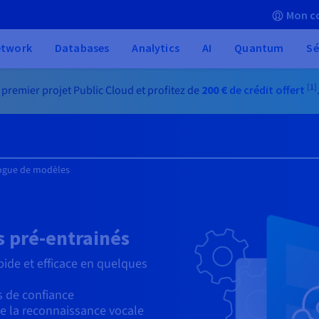
Mon c
etwork
Databases
Analytics
AI
Quantum
Sé
[1]
 premier projet Public Cloud et profitez de
200 €
de crédit offert
ogue de modèles
 pré-entrainés
ide et efficace en quelques
s de confiance
e la reconnaissance vocale