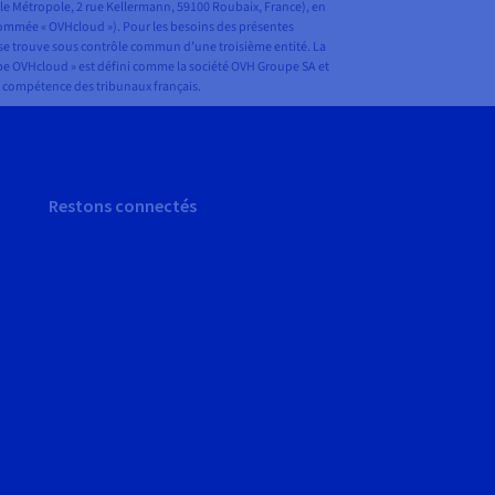
lle Métropole, 2 rue Kellermann, 59100 Roubaix, France), en
dénommée « OVHcloud »). Pour les besoins des présentes
A se trouve sous contrôle commun d’une troisième entité. La
roupe OVHcloud » est défini comme la société OVH Groupe SA et
 la compétence des tribunaux français.
Restons connectés