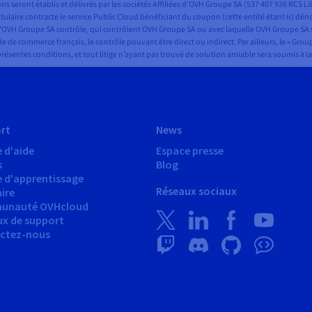
seront établis et délivrés par les sociétés Affiliées d’OVH Groupe SA (537 407 926 RCS Li
itulaire contracte le service Public Cloud bénéficiant du coupon (cette entité étant ici 
és qu’OVH Groupe SA contrôle, qui contrôlent OVH Groupe SA ou avec laquelle OVH Groupe S
de de commerce français, le contrôle pouvant être direct ou indirect. Par ailleurs, le « G
x présentes conditions, et tout litige n’ayant pas trouvé de solution amiable sera soumis à
rt
News
 d'aide
Espace presse
s
Blog
e d'apprentissage
Réseaux sociaux
ire
unauté OVHcloud
ux de support
ctez-nous