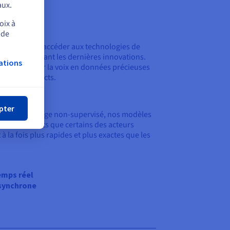
aux.
oix à
 de
xist permet d'accéder aux technologies de
urs API utilisant les dernières innovations.
ations
ur transformer la voix en données précieuses
oyés et contacts.
mer
echnologie
pter
n apprentissage non-supervisé, nos modèles
eurs résultats que certains des acteurs
 la fois plus rapides et plus exactes que les
emps réel
asynchrone