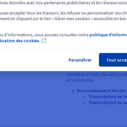
ines données avec nos partenaires publicitaires et les réseaux soci
vez accepter tous les traceurs, les refuser ou personnaliser vos ch
Voxist
ent en cliquant sur le lien « Gérer mes cookies » accessible en bas
Sélectionner un autre site web
De la voix à la connaissance, Vo
reconnaissance vocale grâce à le
us d’informations, vous pouvez consulter notre
politique d'inform
Bénéficiez de leur expertise po
ilisation des cookies.
et comprendre vos clients, empl
Fer
Modèles d'IA à la pointe de la t
Paramétrer
Tout acce
Grâce aux dernières avancées e
bout-en-bout atteignent de meill
mondiaux actuels. Nos APIs sont à
APIs existantes.
Reconnaissance Vocale
Transcription en t
Transcription en 