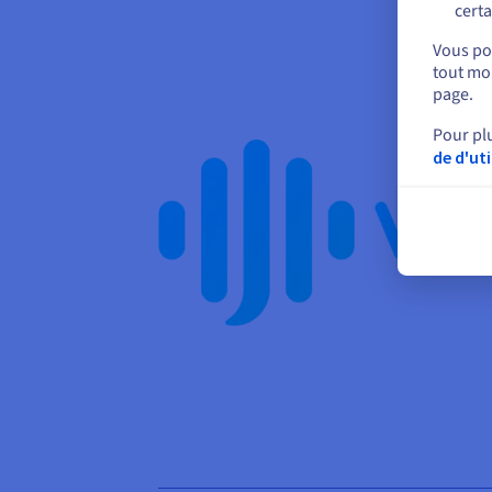
certa
Vous pou
tout mom
page.
Pour pl
de d'ut