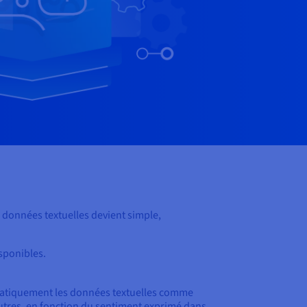
es données textuelles devient
simple
,
sponibles.
atiquement les données textuelles comme
eutres, en fonction du sentiment exprimé dans