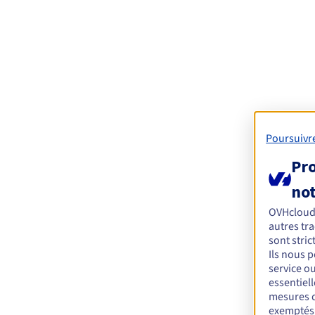
Poursuivr
Pro
not
OVHcloud
autres tra
sont stri
Ils nous 
service o
essentiel
mesures d
exemptés