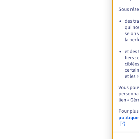
Sous rése
des tr
qui no
selon 
la per
et des
tiers :
ciblées
certai
et les 
Vous pouv
personnal
lien « Gé
Pour plus
politique