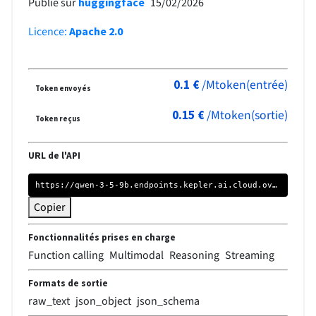
15/02/2026
Publié sur
huggingface
Licence
:
Apache 2.0
/
Mtoken(entrée)
0.1
€
Token envoyés
/
Mtoken(sortie)
0.15
€
Token reçus
URL de l'API
https://qwen-3-5-9b.endpoints.kepler.ai.cloud.ovh.net/api/openai_compat/
Copier
Fonctionnalités prises en charge
Function calling
Multimodal
Reasoning
Streaming
Formats de sortie
raw_text
json_object
json_schema