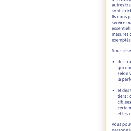
autres tra
sont stri
Ils nous 
service o
essentiel
mesures d
exemptés
Sous rése
des tr
qui no
selon 
la per
et des
tiers :
ciblées
certai
et les 
Vous pouv
personnal