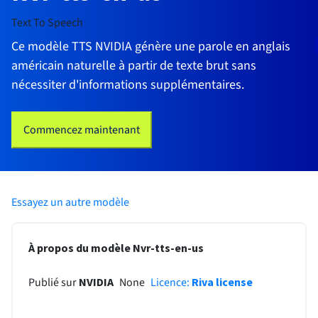
Text To Speech
Ce modèle TTS NVIDIA génère une parole en anglais
américain naturelle à partir de texte brut sans
nécessiter d'informations supplémentaires.
Commencez maintenant
Essayez un autre modèle
À propos du modèle Nvr-tts-en-us
None
Publié sur
NVIDIA
Licence
:
Riva license