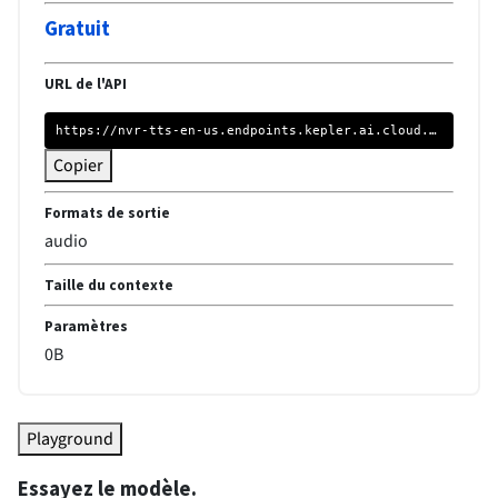
Gratuit
URL de l'API
https://nvr-tts-en-us.endpoints.kepler.ai.cloud.ovh.net/api/v1/
Copier
Formats de sortie
audio
Taille du contexte
Paramètres
0
B
Playground
Essayez le modèle.