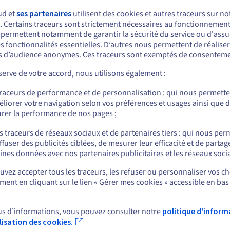
Essayez le modèle.
ud et
ses partenaires
utilisent des cookies et autres traceurs sur not
. Certains traceurs sont strictement nécessaires au fonctionnement 
s permettent notamment de garantir la sécurité du service ou d'assu
s fonctionnalités essentielles. D’autres nous permettent de réalise
 d’audience anonymes. Ces traceurs sont exemptés de consenteme
erve de votre accord, nous utilisons également :
traceurs de performance et de personnalisation : qui nous permett
liorer votre navigation selon vos préférences et usages ainsi que 
rer la performance de nos pages ;
s traceurs de réseaux sociaux et de partenaires tiers : qui nous per
.ai.cloud.ovh.net/api/openai_compat/
ffuser des publicités ciblées, de mesurer leur efficacité et de partag
ines données avec nos partenaires publicitaires et les réseaux soci
vez accepter tous les traceurs, les refuser ou personnaliser vos ch
ent en cliquant sur le lien « Gérer mes cookies » accessible en bas
us d’informations, vous pouvez consulter notre
politique d'inform
ilisation des cookies.