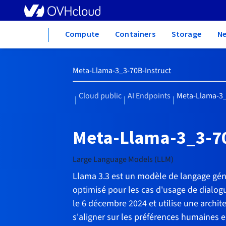
Home
Compute
Containers
Storage
N
Meta-Llama-3_3-70B-Instruct
Cloud public
AI Endpoints
Meta-Llama-3_
|
|
|
Meta-Llama-3_3-70
Large Language Models (LLM)
Llama 3.3 est un modèle de langage génér
optimisé pour les cas d'usage de dialogue
le 6 décembre 2024 et utilise une archi
s'aligner sur les préférences humaines en