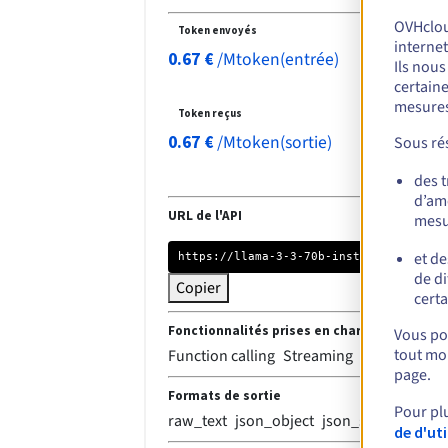
OVHclo
Token envoyés
internet
/
Mtoken(entrée)
0.67
€
Ils nou
certaine
mesures
Token reçus
/
Mtoken(sortie)
0.67
€
Sous rés
des 
d’amé
URL de l'API
mesu
et de
https://llama-3-3-70b-instruct.endpoints.kepler
de di
Copier
certa
Fonctionnalités prises en charge
Vous pou
tout mom
Function calling
Streaming
page.
Formats de sortie
Pour pl
raw_text
json_object
json_schema
de d'ut