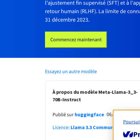
l'ajustement fin supervisé (SFT) et à l'
retour humain (RLHF). La limite de conn
31 décembre 2023.
Commencez maintenant
Essayez un autre modèle
À propos du modèle Meta-Llama-3_3-
70B-Instruct
06/12/2024
Publié sur
huggingface
Poursui
Licence
:
Llama 3.3 Community
Pr