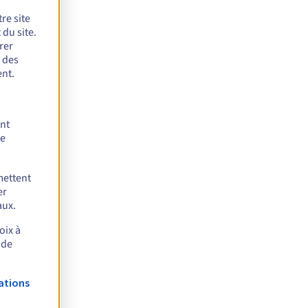
re site
du site.
rer
r des
nt.
ent
de
mettent
er
aux.
oix à
 de
ations