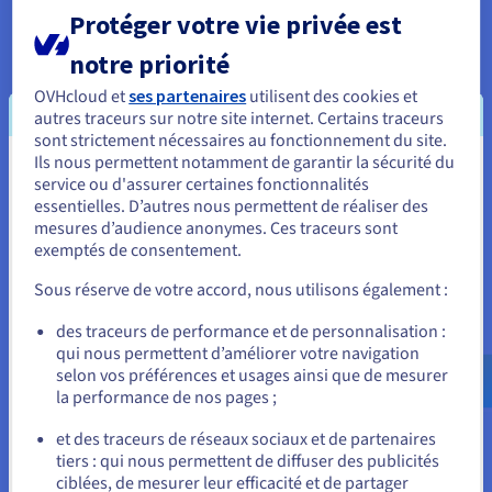
Protéger votre vie privée est
notre priorité
OVHcloud et
ses partenaires
utilisent des cookies et
autres traceurs sur notre site internet. Certains traceurs
sont strictement nécessaires au fonctionnement du site.
Ils nous permettent notamment de garantir la sécurité du
Vous semblez être localisé en États-
Installer un CMS sur votre
service ou d'assurer certaines fonctionnalités
hébergement web OVHcloud
essentielles. D’autres nous permettent de réaliser des
Unis.
mesures d’audience anonymes. Ces traceurs sont
Vous souhaitez installer un système de gestion de
exemptés de consentement.
Pour commander, rendez-vous sur le site de votre pays (États-
contenu (CMS) sur votre hébergement web ?
Unis) et créez un compte.
Un expert vous guide lors de l'installation du
Sous réserve de votre accord, nous utilisons également :
module en 1 clic de votre choix : Wordpress,
Allez sur le site États-Unis
Prestashop, Drupal ou Joomla!.
des traceurs de performance et de personnalisation :
qui nous permettent d’améliorer votre navigation
us.ovhcloud.com/
Anglais
USD - $
selon vos préférences et usages ainsi que de mesurer
En savoir plus
la performance de nos pages ;
ou
et des traceurs de réseaux sociaux et de partenaires
tiers : qui nous permettent de diffuser des publicités
Rester sur le site actuel
ciblées, de mesurer leur efficacité et de partager