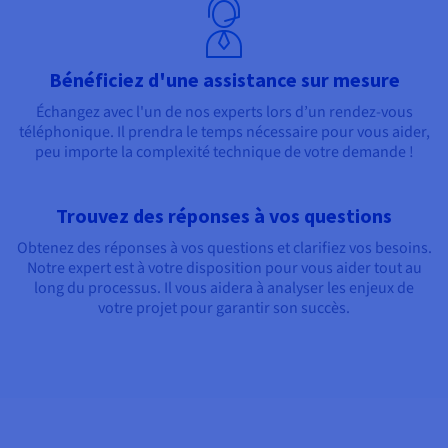
Documentation
Documentation
Tarifs
Roadmap & Changelog
Roadmap & Changelog
Observabilité
Disponibilités par régions
Documentation
Documentation
Roadmap & Changelog
Bénéficiez d'une assistance sur mesure
Roadmap & Changelog
Roadmap & Changelog
Échangez avec l'un de nos experts lors d’un rendez-vous
téléphonique. Il prendra le temps nécessaire pour vous aider,
peu importe la complexité technique de votre demande !
Trouvez des réponses à vos questions
Obtenez des réponses à vos questions et clarifiez vos besoins.
Notre expert est à votre disposition pour vous aider tout au
long du processus. Il vous aidera à analyser les enjeux de
votre projet pour garantir son succès.