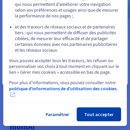
qui nous permettent d’améliorer votre navigation
us.ovhcloud.com/
lp
Anglais
USD - $
selon vos préférences et usages ainsi que de mesurer
Études de cas
la performance de nos pages ;
ou
et des traceurs de réseaux sociaux et de partenaires
tiers : qui nous permettent de diffuser des publicités
Rester sur le site actuel
ciblées, de mesurer leur efficacité et de partager
certaines données avec nos partenaires publicitaires
et les réseaux sociaux.
Sélectionner un autre site web
Vous pouvez accepter tous les traceurs, les refuser ou
personnaliser vos choix à tout moment en cliquant sur le
lien « Gérer mes cookies » accessible en bas de page.
Fermer
Pour plus d’informations, vous pouvez consulter notre
politique d'informations de d'utilisation des cookies.
Paramétrer
Tout accepter
moinAI