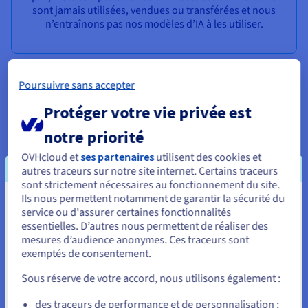
sont jamais utilisées, vendues ou transférées et nous
n’entraînons pas nos modèles d’IA à les utiliser.
Poursuivre sans accepter
Protéger votre vie privée est
Plus de 80 services au meilleur rapport
notre priorité
performance-prix
OVHcloud et
ses partenaires
utilisent des cookies et
Maîtrisez votre budget grâce à notre facturation
autres traceurs sur notre site internet. Certains traceurs
prévisible : la tarification initiale vous aide à mieux
sont strictement nécessaires au fonctionnement du site.
planifier vos projets d’intelligence artificielle. De plus,
Ils nous permettent notamment de garantir la sécurité du
Vous semblez être localisé en États-
profitez gratuitement du service Managed Kubernetes
service ou d'assurer certaines fonctionnalités
Service avec nos GPU.
essentielles. D’autres nous permettent de réaliser des
Unis.
mesures d’audience anonymes. Ces traceurs sont
exemptés de consentement.
Pour commander, rendez-vous sur le site de votre pays (États-
Unis) et créez un compte.
Sous réserve de votre accord, nous utilisons également :
Allez sur le site États-Unis
des traceurs de performance et de personnalisation :