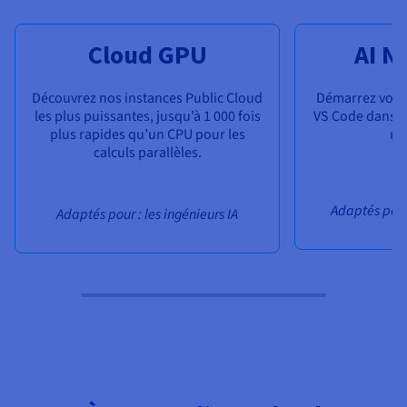
Cloud GPU
AI N
Découvrez nos instances Public Cloud
Démarrez vos 
les plus puissantes, jusqu’à 1 000 fois
VS Code dans l
plus rapides qu’un CPU pour les
ra
calculs parallèles.
Adaptés pour 
Adaptés pour : les ingénieurs IA