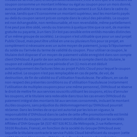
coupon consomme un montant inférieur ou égal au coupon pour un mois donné,
aucune pénalité ne sera versée en cas de manquement à un SLA dans le cadre du
service, tandis que s’il consomme un montant supérieur, seul les montants payés
au-delà du coupon seront pris en compte dans le calcul des pénalités. Le coupon
est non échangeable, non remboursable, et non revendable, même partiellement.
Il ne peut pas être cédé, vendu ou transmis à quelque titre que ce soit, de manière
gratuite ou payante, à un tiers (il n’est pas cessible entre entités morales distinctes
d’un même groupe de sociétés). Le coupon n’est utilisable que pour un seul projet
Public Cloud, mais peut être utilisé en une ou plusieurs fois pour ce projet, en
complément si nécessaire avec un autre moyen de paiement, jusqu’à l’épuisement
du solde ou l’arrivée du terme de validité du coupon. Pour utiliser ce coupon, le
titulaire doit disposer d’un moyen de paiement valide enregistré dans son compte
client OVHcloud. À partir de son activation dans le compte client du titulaire, le
coupon est valide pendant une période d’un (1) mois et est déduit
automatiquement des factures liées au projet Public Cloud pour lequel le coupon
a été activé. Le coupon n’est pas remplaçable en cas de perte, de vol, de
destruction, de fin de validité ou d’utilisation frauduleuse. Par ailleurs, en cas de
non-respect des présentes conditions ou d’utilisation frauduleuse (notamment
l’utilisation de multiples coupons pour une même personne), OVHcloud se réserve
le droit de mettre fin aux services souscrits utilisant les coupons, et/ou d’annuler
les coupons, et le titulaire sera redevable dans tous les cas envers OVHcloud du
paiement intégral des montants lié aux services consommés, incluant le montant
du/des coupons, sans préjudice du dédommagement qu’OVHcloud pourrait
réclamer. Dans les limites de ce qui est autorisé par les lois en vigueur, la
responsabilité d’OVHcloud dans le cadre de cette offre promotionnelle est limité
au montant du coupon. Les coupons seront établis et délivrés par les sociétés
Affiliées d’OVH Groupe SA (537 407 926 RCS Lille Métropole, 2 rue Kellermann,
59100 Roubaix, France), en fonction de la société du Groupe OVHcloud avec
laquelle le titulaire contracte le service Public Cloud bénéficiant du coupon (cette