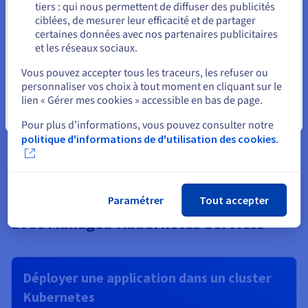
tiers : qui nous permettent de diffuser des publicités
Rester sur le site actuel
Consulter le guide
ciblées, de mesurer leur efficacité et de partager
certaines données avec nos partenaires publicitaires
et les réseaux sociaux.
Sélectionner un autre site web
Gérer les volumes persistants
Vous pouvez accepter tous les traceurs, les refuser ou
personnaliser vos choix à tout moment en cliquant sur le
Découvrez comment attacher et monter un volume
lien « Gérer mes cookies » accessible en bas de page.
persistant sur un pod dans un cluster Kubernetes.
Fermer
Pour plus d’informations, vous pouvez consulter notre
Consulter le guide
politique d'informations de d'utilisation des cookies.
Le déploiement de vos applications
Paramétrer
Tout accepter
avec Managed Kubernetes Services
Déployer une application dans un cluster
Kubernetes