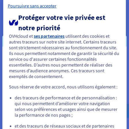
Poursuivre sans accepter
Protéger votre vie privée est
notre priorité
Vos premiers pas avec Managed
OVHcloud et
ses partenaires
utilisent des cookies et
Kubernetes Services
autres traceurs sur notre site internet. Certains traceurs
sont strictement nécessaires au fonctionnement du site.
Ils nous permettent notamment de garantir la sécurité du
Vous semblez être localisé en États-
service ou d'assurer certaines fonctionnalités
Créer un cluster Kubernetes managé
essentielles. D’autres nous permettent de réaliser des
Unis.
mesures d’audience anonymes. Ces traceurs sont
Apprenez à déployer un cluster Kubernetes sans vous
exemptés de consentement.
Pour commander, rendez-vous sur le site de votre pays (États-
soucier de son installation ni de son fonctionnement.
Unis) et créez un compte.
Sous réserve de votre accord, nous utilisons également :
Consulter le guide
Allez sur le site États-Unis
des traceurs de performance et de personnalisation :
qui nous permettent d’améliorer votre navigation
us.ovhcloud.com/
Anglais
USD - $
selon vos préférences et usages ainsi que de mesurer
Gérer les nœuds et les pools de nœuds
la performance de nos pages ;
ou
Découvrez comment configurer des pools de nœuds et
ajouter des nœuds à des pools existants.
et des traceurs de réseaux sociaux et de partenaires