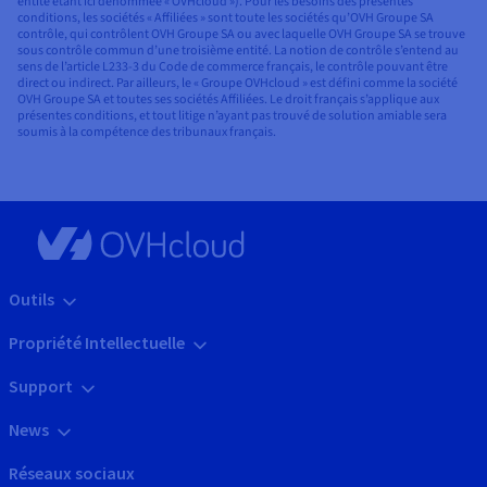
entité étant ici dénommée « OVHcloud »). Pour les besoins des présentes
conditions, les sociétés « Affiliées » sont toute les sociétés qu’OVH Groupe SA
contrôle, qui contrôlent OVH Groupe SA ou avec laquelle OVH Groupe SA se trouve
sous contrôle commun d’une troisième entité. La notion de contrôle s’entend au
sens de l’article L233-3 du Code de commerce français, le contrôle pouvant être
direct ou indirect. Par ailleurs, le « Groupe OVHcloud » est défini comme la société
OVH Groupe SA et toutes ses sociétés Affiliées. Le droit français s’applique aux
présentes conditions, et tout litige n’ayant pas trouvé de solution amiable sera
soumis à la compétence des tribunaux français.
Outils
Propriété Intellectuelle
Support
News
Réseaux sociaux