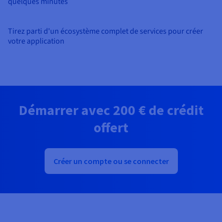
Documentation
Documentation
quelques minutes
Tarifs
Roadmap & Changelog
Roadmap & Changelog
Observabilité
Disponibilités par régions
Documentation
Tirez parti d'un écosystème complet de services pour créer
Documentation
Roadmap & Changelog
votre application
Roadmap & Changelog
Roadmap & Changelog
Démarrer avec
200 €
de crédit
offert
Créer un compte ou se connecter