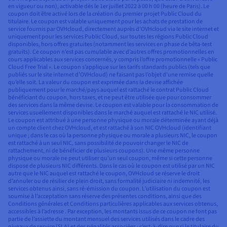
en vigueur ou non), activable dès le 1er juillet 2022 à 00 h 00 (heure de Paris). Le
coupon doit être activé lors de la création du premier projet Public Cloud du
titulaire. Le coupon est valable uniquement pour les achats de prestation de
service fournis par OVHcloud, directement auprès d’OVHcloud via le site internet et
uniquement pour les services Public Cloud, sur toutes les régions Public Cloud
disponibles, hors offres gratuites (notamment les services en phase de bêta-test
gratuits). Ce coupon n’est pas cumulable avec d’autres offres promotionnelles en
cours applicables aux services concernés, y compris l’offre promotionnelle « Public
Cloud Free Trial ». Le coupon s’applique sur les tarifs standards publics (tels que
publiés sur le site internet d’OVHcloud) ne faisant pas l’objet d’une remise quelle
qu’elle soit. La valeur du coupon est exprimée dans la devise affichée
publiquement pour le marché/pays auquel est rattaché le contrat Public Cloud
bénéficiant du coupon, hors taxes, et ne peut être utilisée que pour consommer
des services dans la même devise. Le coupon est valable pour la consommation de
services usuellement disponibles dans le marché auquel est rattaché le NIC utilisé.
Le coupon est attribué à une personne physique ou morale déterminée ayant déjà
un compte client chez OVHcloud, et est rattaché à son NIC OVHcloud (identifiant
unique ; dans le cas où la personne physique ou morale a plusieurs NIC, le coupon
est rattaché à un seul NIC, sans possibilité de pouvoir changer le NIC de
rattachement, ni de bénéficier de plusieurs coupons). Une même personne
physique ou morale ne peut utiliser qu’un seul coupon, même si cette personne
dispose de plusieurs NIC différents. Dans le cas où le coupon est utilisé par un NIC
autre que le NIC auquel est rattaché le coupon, OVHcloud se réserve le droit
d’annuler ou de résilier de plein droit, sans formalité judiciaire ni indemnité, les
services obtenus ainsi, sans ré-émission du coupon. L’utilisation du coupon est
soumise à l’acceptation sans réserve des présentes conditions, ainsi que des
Conditions générales et Conditions particulières applicables aux services obtenus,
accessibles à l’adresse . Par exception, les montants issus de ce coupon ne font pas
partie de l’assiette du montant mensuel des services utilisés dans le cadre des
niveaux de service (SLA) et des pénalités associées ; c’est-à-dire que si le titulaire du