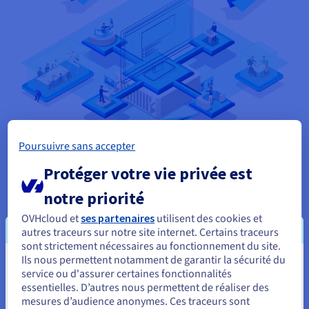
Poursuivre sans accepter
Protéger votre vie privée est
Une architecture monolithique n'utilisant qu'une seule base
notre priorité
de code, elle peut faciliter le développement. Cependant, il
OVHcloud et
ses partenaires
utilisent des cookies et
n'offre pas l'agilité, la flexibilité et l'évolutivité souhaitées par
autres traceurs sur notre site internet. Certains traceurs
les développeurs de logiciels d'aujourd'hui. Il existe
sont strictement nécessaires au fonctionnement du site.
également un risque de blocage du fournisseur, qui peut
Ils nous permettent notamment de garantir la sécurité du
également constituer un obstacle à l’adoption et à
Vous semblez être localisé en États-
service ou d'assurer certaines fonctionnalités
l’intégration de la technologie. En comparaison, les systèmes
essentielles. D’autres nous permettent de réaliser des
logiciels conçus à l’aide de SOA se composent de plusieurs
Unis.
mesures d’audience anonymes. Ces traceurs sont
applications faiblement couplées, qui sont divisées en