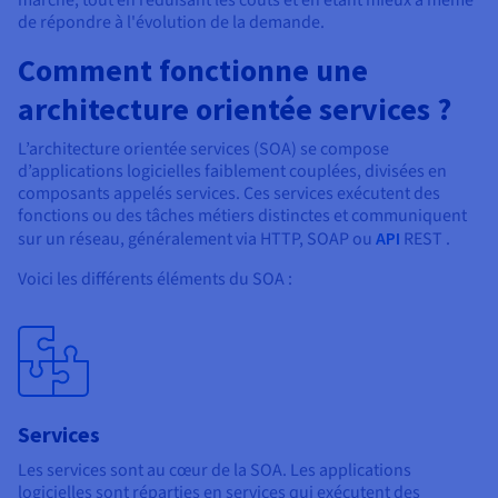
marché, tout en réduisant les coûts et en étant mieux à même
Documentation
Documentation
Tarifs
de répondre à l'évolution de la demande.
Roadmap & Changelog
Roadmap & Changelog
Observabilité
Disponibilités par régions
Documentation
Comment fonctionne une
Documentation
Roadmap & Changelog
architecture orientée services ?
Roadmap & Changelog
Roadmap & Changelog
L’architecture orientée services (SOA) se compose
d’applications logicielles faiblement couplées, divisées en
composants appelés services. Ces services exécutent des
fonctions ou des tâches métiers distinctes et communiquent
sur un réseau, généralement via HTTP, SOAP ou
API
REST .
Voici les différents éléments du SOA :
Services
Les services sont au cœur de la SOA. Les applications
logicielles sont réparties en services qui exécutent des