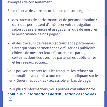
exemptés de consentement.
services conçus pour fonctionner indépendamment et
Pour commander, rendez-vous sur le site de votre pays (États-
communiquer sur un réseau, bien qu’étant basés à différents
Unis) et créez un compte.
Sous réserve de votre accord, nous utilisons également :
emplacements. Cela permet aux développeurs d'utiliser des
solutions provenant de plusieurs fournisseurs, d'intégrer
Allez sur le site États-Unis
des traceurs de performance et de personnalisation :
facilement de nouvelles technologies, de réutiliser le code
qui nous permettent d’améliorer votre navigation
us.ovhcloud.com/
learn
Anglais
USD - $
pour créer de nouveaux services et d'apporter des
selon vos préférences et usages ainsi que de mesurer
modifications rapidement sans perturber l'ensemble du
la performance de nos pages ;
système. Cela rend SOA beaucoup plus agile et aligné avec les
ou
besoins du développement de logiciels modernes.
et des traceurs de réseaux sociaux et de partenaires
tiers : qui nous permettent de diffuser des publicités
Rester sur le site actuel
ciblées, de mesurer leur efficacité et de partager
certaines données avec nos partenaires publicitaires
et les réseaux sociaux.
Quelle est la différence entre SOA
Sélectionner un autre site web
Vous pouvez accepter tous les traceurs, les refuser ou
et microservices ?
personnaliser vos choix à tout moment en cliquant sur le
lien « Gérer mes cookies » accessible en bas de page.
Bien que les microservices et la SOA semblent tous deux être
Fermer
des approches similaires au développement logiciel, les
Pour plus d’informations, vous pouvez consulter notre
microservices peuvent être considérés comme une évolution
politique d'informations de d'utilisation des cookies.
plus spécialisée et légère de la SOA. Les deux approches
préconisent des services évolutifs, indépendants et
faiblement couplés, cependant, les microservices sont basés