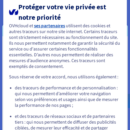
vos conteneurs aussi faciles que possible, dont notre
Protéger votre vie privée est
solution Managed Kubernetes, leader du secteur.
notre priorité
OVHcloud et
ses partenaires
utilisent des cookies et
autres traceurs sur notre site internet. Certains traceurs
sont strictement nécessaires au fonctionnement du site.
Ils nous permettent notamment de garantir la sécurité du
Vous semblez être localisé en États-
service ou d'assurer certaines fonctionnalités
essentielles. D’autres nous permettent de réaliser des
Unis.
mesures d’audience anonymes. Ces traceurs sont
exemptés de consentement.
Pour commander, rendez-vous sur le site de votre pays (États-
Unis) et créez un compte.
Sous réserve de votre accord, nous utilisons également :
Analyse de données
Allez sur le site États-Unis
des traceurs de performance et de personnalisation :
Les lecteurs IOPS et NVMe à haut débit font du
qui nous permettent d’améliorer votre navigation
us.ovhcloud.com/
learn
Anglais
USD - $
Public Cloud la base idéale pour transformer vos
selon vos préférences et usages ainsi que de mesurer
données brutes en informations commerciales
la performance de nos pages ;
essentielles, claires et exploitables, grâce à une sélection
ou
d'outils puissants en libre-service pour rendre le
et des traceurs de réseaux sociaux et de partenaires
processus le moins stressant possible.
tiers : qui nous permettent de diffuser des publicités
Rester sur le site actuel
ciblées, de mesurer leur efficacité et de partager