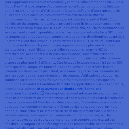
cours applicables aux services concernés, y compris l’offre promotionnelle « Public
Cloud Free Trial ». Le coupon s’applique sur les tarifs standards publics (tels que
publié sur le site internet d’OVHcloud) ne faisant pas l’objet d’une remise quelle
qu’elle soit. La valeur du coupon est exprimée dans la devise affichée
publiquement pour le marché/pays auquel est rattaché le contrat Public Cloud
bénéficiant du coupon, hors taxes, et ne peut être utilisée que pour consommer
des services dans la même devise. Le coupon est valable pour la consommation de
services usuellement disponibles dans le marché auquel est rattaché le NIC utilisé.
Le coupon est attribué à une personne physique ou morale déterminée ayant déjà
un compte client chez OVHcloud, et est rattaché à son NIC OVHcloud (identifiant
unique ; dans le cas où la personne physique ou morale a plusieurs NIC, le coupon
est rattaché à un seul NIC, sans possibilité de pouvoir changer le NIC de
rattachement, ni de bénéficier de plusieurs coupons). Une même personne
physique ou morale ne peut utiliser qu’un seul coupon, même si cette personne
dispose de plusieurs NIC différents. Dans le cas où le coupon est utilisé par un NIC
autre que le NIC auquel est rattaché le coupon, OVHcloud se réserve le droit
d’annuler ou de résilier de plein droit, sans formalité judiciaire ni indemnité, les
services obtenus ainsi, sans ré-émission du coupon. L’utilisation du coupon est
soumise à l’acceptation sans réserve des présentes conditions, ainsi que des
Conditions Générales et Conditions Particulières applicables aux services obtenus,
accessibles à l’adresse
https://www.ovhcloud.com/fr/terms-and-
conditions/contracts/
Par exception, les montants issus de ce coupon ne font
pas partie de l’assiette du montant mensuel des services utilisés dans les cadre des
niveaux de services (SLA) et des pénalités associées ; c’est-à-dire que si le titulaire
du coupon consomme un montant inférieur ou égal au coupon pour un mois
donné, aucune pénalité ne sera versé en cas de manquement à un SLA dans le
cadre du service, tandis que s’il consomme un montant supérieur, seul les
montants payés au-delà du coupon seront pris en compte dans le calcul des
pénalités. Le coupon est non échangeable, non remboursable, et non revendable,
même partiellement. Il ne peut pas être cédé, vendu ou transmis à quelque titre