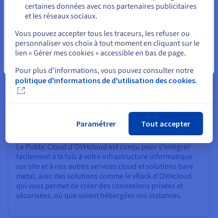
certaines données avec nos partenaires publicitaires
et les réseaux sociaux.
Sélectionner un autre site web
Environnements sandbox
Vous pouvez accepter tous les traceurs, les refuser ou
Faites tourner des environnements sandbox totalement
personnaliser vos choix à tout moment en cliquant sur le
isolés en quelques clics, lancez vos projets et mettez-les
lien « Gérer mes cookies » accessible en bas de page.
en production lorsqu'ils sont prêts. Le chemin du
Fermer
concept au produit n'a jamais été aussi facile !
Pour plus d’informations, vous pouvez consulter notre
politique d'informations de d'utilisation des cookies.
Paramétrer
Tout accepter
Hybrid Cloud
Le Public Cloud d’OVHcloud est conçu pour s'intégrer
facilement à la fois à votre infrastructure informatique
sur site et à nos autres services cloud et solutions bare
metal, avec des solutions comme le vRack d’OVHcloud
qui vous permet de créer des connexions privées et
sécurisées, où que soient hébergées vos instances.