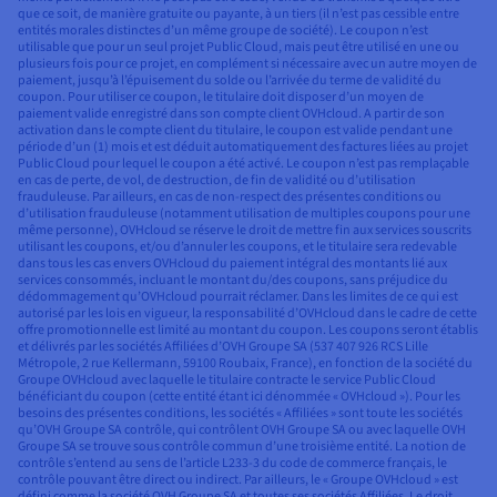
que ce soit, de manière gratuite ou payante, à un tiers (il n’est pas cessible entre
entités morales distinctes d’un même groupe de société). Le coupon n’est
utilisable que pour un seul projet Public Cloud, mais peut être utilisé en une ou
plusieurs fois pour ce projet, en complément si nécessaire avec un autre moyen de
paiement, jusqu’à l’épuisement du solde ou l’arrivée du terme de validité du
coupon. Pour utiliser ce coupon, le titulaire doit disposer d’un moyen de
paiement valide enregistré dans son compte client OVHcloud. A partir de son
activation dans le compte client du titulaire, le coupon est valide pendant une
période d’un (1) mois et est déduit automatiquement des factures liées au projet
Public Cloud pour lequel le coupon a été activé. Le coupon n’est pas remplaçable
en cas de perte, de vol, de destruction, de fin de validité ou d’utilisation
frauduleuse. Par ailleurs, en cas de non-respect des présentes conditions ou
d’utilisation frauduleuse (notamment utilisation de multiples coupons pour une
même personne), OVHcloud se réserve le droit de mettre fin aux services souscrits
utilisant les coupons, et/ou d’annuler les coupons, et le titulaire sera redevable
dans tous les cas envers OVHcloud du paiement intégral des montants lié aux
services consommés, incluant le montant du/des coupons, sans préjudice du
dédommagement qu’OVHcloud pourrait réclamer. Dans les limites de ce qui est
autorisé par les lois en vigueur, la responsabilité d’OVHcloud dans le cadre de cette
offre promotionnelle est limité au montant du coupon. Les coupons seront établis
et délivrés par les sociétés Affiliées d’OVH Groupe SA (537 407 926 RCS Lille
Métropole, 2 rue Kellermann, 59100 Roubaix, France), en fonction de la société du
Groupe OVHcloud avec laquelle le titulaire contracte le service Public Cloud
bénéficiant du coupon (cette entité étant ici dénommée « OVHcloud »). Pour les
besoins des présentes conditions, les sociétés « Affiliées » sont toute les sociétés
qu’OVH Groupe SA contrôle, qui contrôlent OVH Groupe SA ou avec laquelle OVH
Groupe SA se trouve sous contrôle commun d’une troisième entité. La notion de
contrôle s’entend au sens de l’article L233-3 du code de commerce français, le
contrôle pouvant être direct ou indirect. Par ailleurs, le « Groupe OVHcloud » est
défini comme la société OVH Groupe SA et toutes ses sociétés Affiliées. Le droit