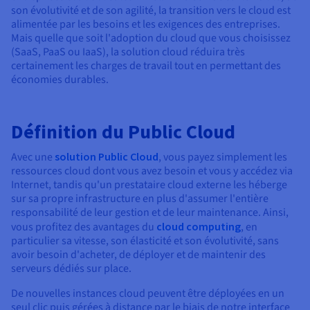
Documentation
Documentation
son évolutivité et de son agilité, la transition vers le cloud est
Tarifs
Roadmap & Changelog
Roadmap & Changelog
Observabilité
alimentée par les besoins et les exigences des entreprises.
Disponibilités par régions
Documentation
Mais quelle que soit l'adoption du cloud que vous choisissez
Documentation
Roadmap & Changelog
(SaaS, PaaS ou IaaS), la solution cloud réduira très
Roadmap & Changelog
certainement les charges de travail tout en permettant des
Roadmap & Changelog
économies durables.
Définition du Public Cloud
Avec une
solution Public Cloud
, vous payez simplement les
ressources cloud dont vous avez besoin et vous y accédez via
Internet, tandis qu'un prestataire cloud externe les héberge
sur sa propre infrastructure en plus d'assumer l'entière
responsabilité de leur gestion et de leur maintenance. Ainsi,
vous profitez des avantages du
cloud computing
, en
particulier sa vitesse, son élasticité et son évolutivité, sans
avoir besoin d'acheter, de déployer et de maintenir des
serveurs dédiés sur place.
De nouvelles instances cloud peuvent être déployées en un
seul clic puis gérées à distance par le biais de notre interface