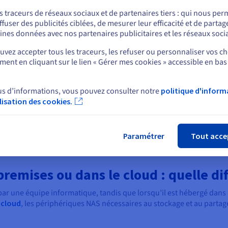
ou
s traceurs de réseaux sociaux et de partenaires tiers : qui nous per
d'objets
ffuser des publicités ciblées, de mesurer leur efficacité et de partag
Rester sur le site actuel
estion d’importants volumes de
ines données avec nos partenaires publicitaires et les réseaux soci
ue point de données en une
vez accepter tous les traceurs, les refuser ou personnaliser vos ch
. Avec ses propres métadonnées
ent en cliquant sur le lien « Gérer mes cookies » accessible en bas
Sélectionner un autre site web
, chaque objet est stocké dans
cilement consulté et récupéré.
pas disponibles avec le stockage
us d’informations, vous pouvez consulter notre
politique d'inform
 par blocs, c'est à vous de
ilisation des cookies.
s mieux adaptées à vos besoins.
Fer
ées non structurées nécessitant
ble tout indiqué.
Paramétrer
Tout acce
premises ou dans le cloud : quelle di
par une équipe informatique, tandis que lorsqu’il est hébergé dans l
 cloud
, les périphériques NAS nécessaires au stockage et au partage