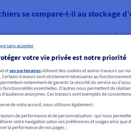
chiers se compare-t-il au stockage d’
lutions) de stockage selon les besoins de votre entreprise. Pour 
er, il convient d’examiner comment chacune d’entre elles répond à de
vre sans accepter
 ou l'autre, mais de déterminer ce qui vous convient le mieux, à vous e
otéger votre vie privée est notre priorité
ud et
ses partenaires
utilisent des cookies et autres traceurs sur not
par blocs
. Certains traceurs sont strictement nécessaires au fonctionnement 
ous semblez être localisé en États-Unis.
s permettent notamment de garantir la sécurité du service ou d'assu
os données sur différents
s fonctionnalités essentielles. D’autres nous permettent de réalise
e taille égale. De cette
r commander, rendez-vous sur le site de votre pays (États-Unis) et créez un
 d’audience anonymes. Ces traceurs sont exemptés de consenteme
mpte.
rer plus rapidement qu’avec le
de fichiers est optimisé pour
erve de votre accord, nous utilisons également :
ns que vous n’ayez besoin des
Allez sur le site États-Unis
es fournies par le stockage par
traceurs de performance et de personnalisation : qui nous permett
us.ovhcloud.com/
learn
Anglais
USD - $
soins de stockage continuent à
liorer votre navigation selon vos préférences et usages ainsi que 
tockage peut sembler excessif.
rer la performance de nos pages ;