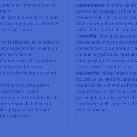
acement lui-même unique et
Redondance :
à moins de dis
ement.
gestion de stockage de fichie
 de la structure hiérarchique
est bien réel. Il est courant q
r facilement, en accédant et
différents emplacements ou da
rs stockés sur un
coûts plus élevés ainsi qu'un
Contrôle :
bien que les soluti
nt très répandu et constituant
d'excellents moyens de contrôl
u stockage depuis l’invention
correctement pour garantir la
s et des systèmes
comme la gestion du stockage 
ctionner avec des solutions
configuration et une mainten
tion d’une solution de
autorisations restent à jour.
ucture informatique existante
Recherche :
si des métadonné
stockés, elles ne sont cepend
s fichiers stockés, divers
capacités de recherche offerte
ces derniers soient
d'objets (voir ci-dessous). Cel
git notamment de contrôles de
pas adapté pour la gestion 
ne version du fichier sur
structurées telles que les vidé
rôler qui peut accéder aux
médias sociaux.
tions apportées.