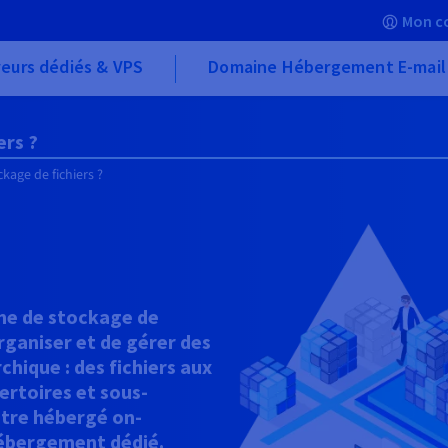
Mon c
eurs dédiés & VPS
Domaine Hébergement E-mail
ers ?
ckage de fichiers ?
ème de stockage de
rganiser et de gérer des
hique : des fichiers aux
pertoires et sous-
être hébergé on-
hébergement dédié.