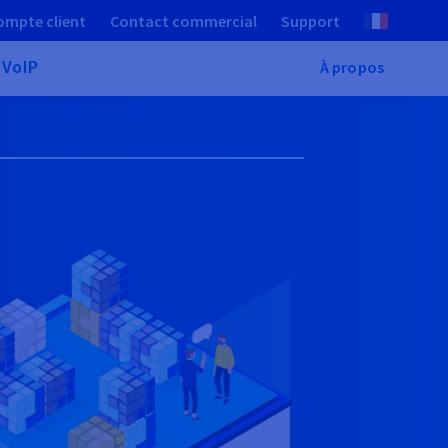
ompte client
Contact commercial
Support
 VoIP
À propos