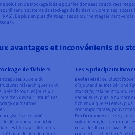
'une solution de stockage idéale pour les données structurées respe
vez utiliser un système de stockage de fichiers on-premises, access
(NAS). De plus en plus d’entreprises se tournent également vers le 
essous).
aux avantages et inconvénients du sto
tockage de fichiers
Les 5 principaux incon
 entreposés au sein du
Évolutivité :
ou plutôt l’absen
structures hiérarchiques sont
d'ajouter d'autres périphéri
la vie de tous les jours ou
stockage, cela peut conduire 
int d’en devenir intuitif. Pas
Par ailleurs, plus le nombre 
codage ou d'autres
fichier unique est élevé, plus
er.
sont importantes, pouvant e
t enregistrés de manière
Performance :
si les système
le de décomposer un fichier
volumineux, les performances
ker ces blocs sur différents
ce fait les flux de travail. Et 
us). Chaque fichier demeure
comme la recherche d’un fich