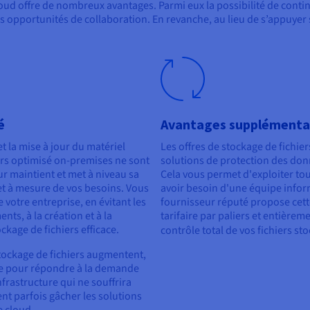
loud offre de nombreux avantages. Parmi eux la possibilité de contin
tes opportunités de collaboration. En revanche, au lieu de s’appuyer 
é
Avantages supplémenta
t la mise à jour du matériel
Les offres de stockage de fichi
ers optimisé on-premises ne sont
solutions de protection des donn
eur maintient et met à niveau sa
Cela vous permet d'exploiter tou
 et à mesure de vos besoins. Vous
avoir besoin d'une équipe inform
 votre entreprise, en évitant les
fournisseur réputé propose cett
nts, à la création et à la
tarifaire par paliers et entièrem
kage de fichiers efficace.
contrôle total de vos fichiers st
tockage de fichiers augmentent,
fre pour répondre à la demande
nfrastructure qui ne souffrira
t parfois gâcher les solutions
e cloud.