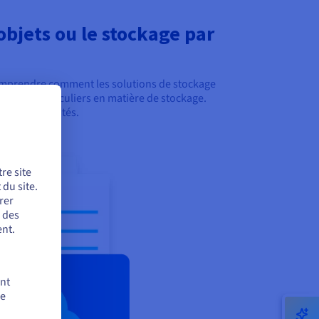
objets ou le stockage par
comprendre comment les solutions de stockage
s défis particuliers en matière de stockage.
t à vos activités.
re site
du site.
rer
r des
nt.
ent
de