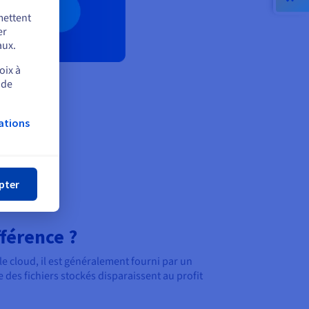
mettent
er
aux.
oix à
 de
ations
mer
pter
fférence ?
e cloud, il est généralement fourni par un
 des fichiers stockés disparaissent au profit