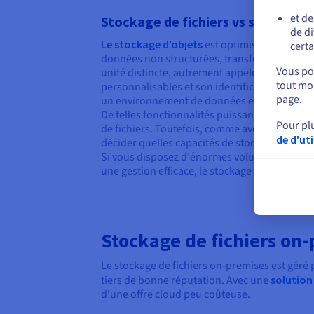
et de
Stockage de fichiers vs stockage 
de di
Le stockage d’objets
est optimisé pour la g
certa
données non structurées, transformant chaq
Vous pou
unité distincte, autrement appelée « objet »
tout mom
personnalisables et son identificateur unique
page.
un environnement de données et peut être fa
De telles fonctionnalités puissantes ne sont 
Pour pl
de fichiers. Toutefois, comme avec le stockage
de d'ut
décider quelles capacités de stockage sont le
Si vous disposez d'énormes volumes de donn
une gestion efficace, le stockage d'objets sem
Stockage de fichiers on-
Le stockage de fichiers on-premises est géré 
tiers de bonne réputation. Avec une
solution
d'une offre cloud peu coûteuse.