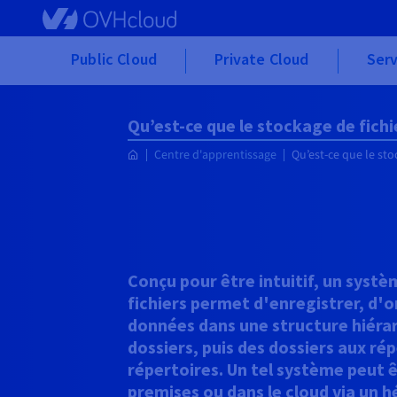
Skip to main content
Public Cloud
Private Cloud
Serv
Qu’est-ce que le stockage de fichi
Centre d'apprentissage
Qu’est-ce que le sto
Conçu pour être intuitif, un syst
fichiers permet d'enregistrer, d'o
données dans une structure hiérarc
dossiers, puis des dossiers aux ré
répertoires. Un tel système peut 
premises ou dans le cloud via un 